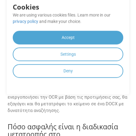
ακρίβεια 99%, ιδιαίτερα για πίνακες και διανυσματικά
Cookies
γραφικά. Ωστόσο, σε περιπτώσεις αιχμής, οι
We are using various cookies files. Learn more in our
εναλλακτικοί κανόνες μπορούν να προσαρμοστούν.
privacy policy
and make your choice.
Παρέχει το GroupDocs.Conversion
Cloud OCR κατά τη μετατροπή
Accept
σαρωμένων CF2 αρχείων σε DOCX;
Settings
Ναι. Μπορείτε να χρησιμοποιήσετε την OCR (Οπτική
Αναγνώριση Χαρακτήρων) στις Ρυθμίσεις API του
GroupDocs.Conversion Cloud κατά τη μετατροπή
Deny
σαρωμένων CF2 αρχείων σε αρχεία DOCX με δυνατότητα
αναζήτησης. Το GroupDocs θα αναζητήσει αυτόματα
τυχόν σαρωμένες εικόνες στα αρχεία CF2 σας, θα
ενεργοποιήσει την OCR με βάση τις προτιμήσεις σας, θα
εξαγάγει και θα μετατρέψει το κείμενο σε ένα DOCX με
δυνατότητα αναζήτησης.
Πόσο ασφαλής είναι η διαδικασία
μετατροπής στο