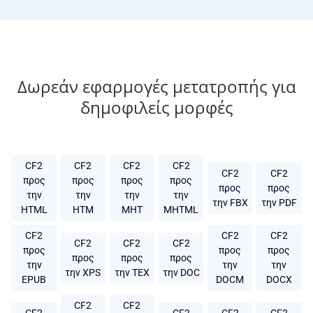
Δωρεάν εφαρμογές μετατροπής για
δημοφιλείς μορφές
CF2
CF2
CF2
CF2
CF2
CF2
προς
προς
προς
προς
προς
προς
την
την
την
την
την FBX
την PDF
HTML
HTM
MHT
MHTML
CF2
CF2
CF2
CF2
CF2
CF2
προς
προς
προς
προς
προς
προς
την
την
την
την XPS
την TEX
την DOC
EPUB
DOCM
DOCX
CF2
CF2
CF2
CF2
CF2
CF2