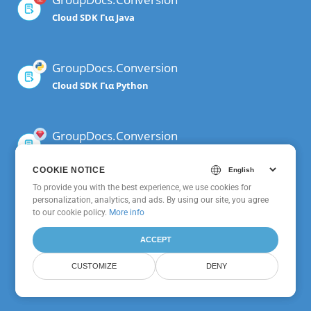
Cloud SDK Για Java
GroupDocs.Conversion
Cloud SDK Για Python
GroupDocs.Conversion
Cloud SDK Για Ruby
COOKIE NOTICE
COOKIE NOTICE
To provide you with the best experience, we use cookies for
To provide you with the best experience, we use cookies for
personalization, analytics, and ads. By using our site, you agree
personalization, analytics, and ads. By using our site, you agree
GroupDocs.Conversion
to
to our cookie policy.
our cookie policy
.
More info
Cloud SDK Για Android
ACCEPT
ACCEPT
CUSTOMIZE
CUSTOMIZE
DENY
DENY
GroupDocs.Conversion
Cloud SDK Για Node.js