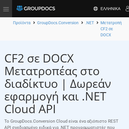
ΕΛΛΗΝΙΚΆ
Toggle
navigation
Προϊόντα
GroupDocs.Conversion
.NET
Μετατροπή
CF2 σε
DOCX
CF2 σε DOCX
Μετατροπέας στο
διαδίκτυο | Δωρεάν
εφαρμογή και .NET
Cloud API
Το GroupDocs.Conversion Cloud είναι ένα αξιόπιστο REST
API σχεδιασμένο ειδικά για .NET προγραμματιστές που