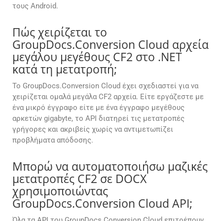
τους Android.
Πώς χειρίζεται το
GroupDocs.Conversion Cloud αρχεία
μεγάλου μεγέθους CF2 στο .NET
κατά τη μετατροπή;
Το GroupDocs.Conversion Cloud έχει σχεδιαστεί για να
χειρίζεται ομαλά μεγάλα CF2 αρχεία. Είτε εργάζεστε με
ένα μικρό έγγραφο είτε με ένα έγγραφο μεγέθους
αρκετών gigabyte, το API διατηρεί τις μετατροπές
γρήγορες και ακριβείς χωρίς να αντιμετωπίζει
προβλήματα απόδοσης.
Μπορώ να αυτοματοποιήσω μαζικές
μετατροπές CF2 σε DOCX
χρησιμοποιώντας
GroupDocs.Conversion Cloud API;
Όλα τα API του GroupDocs.Conversion Cloud επιτρέπουν