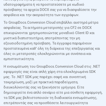
υδατογραφήματα ή να προστατεύσετε με κωδικό
πρόσβασης τα αρχεία DOCX σας για να διασφαλίσετε την
ασφάλεια και την ακεραιότητα των εγγράφων.
Το GroupDocs.Conversion Cloud επιβάλλει αυστηρά μέτρα
ασφαλείας. Τα αιτήματα μετατροπής για CF2 σε DOCX
επικυρώνονται χρησιμοποιώντας μοναδικό Client ID και
μυστικά διαπιστευτήρια, αποτρέποντας την μη
εξουσιοδοτημένη πρόσβαση. Τα έγγραφα παραμένουν
προστατευμένα καθ’ όλη τη διάρκεια της επεξεργασίας και
όλες οι μετατροπές ολοκληρώνονται με συνέπεια και
εμπιστευτικότητα.
Η ενσωμάτωση του GroupDocs.Conversion Cloud στις .NET
εφαρμογές σας είναι απλή χάρη στα ολοκληρωμένα SDK
μας. Το .NET SDK μας παρέχει σαφή και συνοπτική
τεκμηρίωση, μαζί με πρακτικά παραδείγματα,
διευκολύνοντάς σας να ξεκινήσετε γρήγορα. Είτε
δημιουργείτε ένα απλό σενάριο είτε μια σύνθετη εφαρμογή,
τα SDK μας βελτιστοποιούν τη διαδικασία ενσωμάτωσης,
επιτρέποντάς σας να προσθέσετε λειτουργικότητα