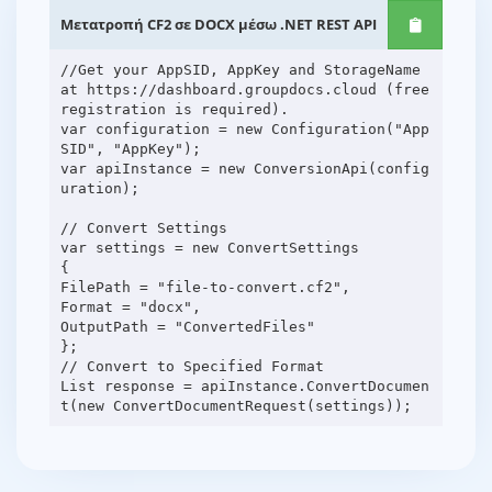
Μετατροπή CF2 σε DOCX μέσω .NET REST API
//Get your AppSID, AppKey and StorageName
at https://dashboard.groupdocs.cloud (free
registration is required).
var configuration = new Configuration("App
SID", "AppKey");
var apiInstance = new ConversionApi(config
uration);
// Convert Settings
var settings = new ConvertSettings
{
FilePath = "file-to-convert.cf2",
Format = "docx",
OutputPath = "ConvertedFiles"
};
// Convert to Specified Format
List response = apiInstance.ConvertDocumen