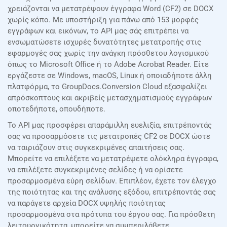
χρειάζονται να μετατρέψουν έγγραφα Word (CF2) σε DOCX
χωρίς κόπο. Με υποστήριξη για πάνω από 153 μορφές
εγγράφων και εικόνων, το API μας σάς επιτρέπει να
ενσωματώσετε ισχυρές δυνατότητες μετατροπής στις
εφαρμογές σας χωρίς την ανάγκη πρόσθετου λογισμικού
όπως το Microsoft Office ή το Adobe Acrobat Reader. Είτε
εργάζεστε σε Windows, macOS, Linux ή οποιαδήποτε άλλη
πλατφόρμα, το GroupDocs.Conversion Cloud εξασφαλίζει
απρόσκοπτους και ακριβείς μετασχηματισμούς εγγράφων
οποτεδήποτε, οπουδήποτε.
Το API μας προσφέρει απαράμιλλη ευελιξία, επιτρέποντάς
σας να προσαρμόσετε τις μετατροπές CF2 σε DOCX ώστε
να ταιριάζουν στις συγκεκριμένες απαιτήσεις σας.
Μπορείτε να επιλέξετε να μετατρέψετε ολόκληρα έγγραφα,
να επιλέξετε συγκεκριμένες σελίδες ή να ορίσετε
προσαρμοσμένα εύρη σελίδων. Επιπλέον, έχετε τον έλεγχο
της ποιότητας και της ανάλυσης εξόδου, επιτρέποντάς σας
να παράγετε αρχεία DOCX υψηλής ποιότητας
προσαρμοσμένα στα πρότυπα του έργου σας. Για πρόσθετη
λειτουργικότητα, μπορείτε να συμπεριλάβετε