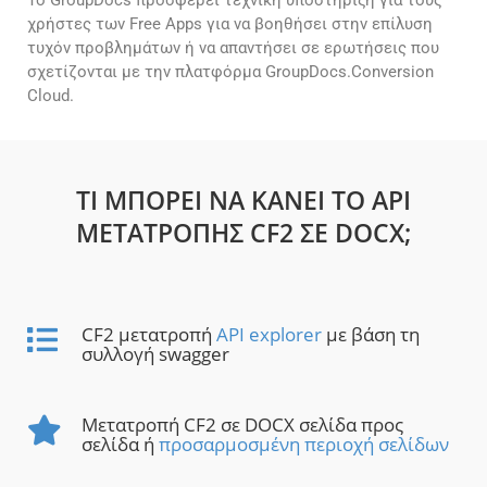
Το GroupDocs προσφέρει τεχνική υποστήριξη για τους
χρήστες των Free Apps για να βοηθήσει στην επίλυση
τυχόν προβλημάτων ή να απαντήσει σε ερωτήσεις που
σχετίζονται με την πλατφόρμα GroupDocs.Conversion
Cloud.
ΤΙ ΜΠΟΡΕΊ ΝΑ ΚΆΝΕΙ ΤΟ API
ΜΕΤΑΤΡΟΠΉΣ CF2 ΣΕ DOCX;
CF2 μετατροπή
API explorer
με βάση τη
συλλογή swagger
Μετατροπή CF2 σε DOCX σελίδα προς
σελίδα ή
προσαρμοσμένη περιοχή σελίδων