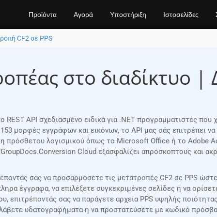
Προϊόντα
Αγορά
Υποστήριξη
Ιστοσελίδες
ροπή CF2 σε PPS
ροπέας στο διαδίκτυο |
στο REST API σχεδιασμένο ειδικά για .NET προγραμματιστές που
 153 μορφές εγγράφων και εικόνων, το API μας σάς επιτρέπει 
 πρόσθετου λογισμικού όπως το Microsoft Office ή το Adobe Ac
 GroupDocs.Conversion Cloud εξασφαλίζει απρόσκοπτους και α
ρέποντάς σας να προσαρμόσετε τις μετατροπές CF2 σε PPS ώστε 
ληρα έγγραφα, να επιλέξετε συγκεκριμένες σελίδες ή να ορίσε
δου, επιτρέποντάς σας να παράγετε αρχεία PPS υψηλής ποιότητα
λάβετε υδατογραφήματα ή να προστατεύσετε με κωδικό πρόσβασ