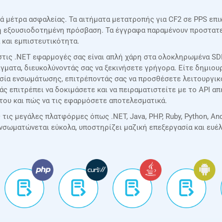
ά μέτρα ασφαλείας. Τα αιτήματα μετατροπής για CF2 σε PPS επι
μη εξουσιοδοτημένη πρόσβαση. Τα έγγραφα παραμένουν προστατευ
 και εμπιστευτικότητα.
τις .NET εφαρμογές σας είναι απλή χάρη στα ολοκληρωμένα SDK
γματα, διευκολύνοντάς σας να ξεκινήσετε γρήγορα. Είτε δημιουρ
ασία ενσωμάτωσης, επιτρέποντάς σας να προσθέσετε λειτουργι
σάς επιτρέπει να δοκιμάσετε και να πειραματιστείτε με το API 
του και πώς να τις εφαρμόσετε αποτελεσματικά.
ις μεγάλες πλατφόρμες όπως .NET, Java, PHP, Ruby, Python, Andr
ενσωματώνεται εύκολα, υποστηρίζει μαζική επεξεργασία και ευέ