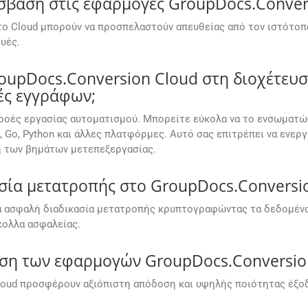
αση στις εφαρμογές GroupDocs.Convers
ο Cloud μπορούν να προσπελαστούν απευθείας από τον ιστότοπ
υές.
pDocs.Conversion Cloud στη διοχέτευση
ές εγγράφων;
ει ροές εργασίας αυτοματισμού. Μπορείτε εύκολα να το ενσωμα
oid, Go, Python και άλλες πλατφόρμες. Αυτό σας επιτρέπει να ε
ή των βημάτων μετεπεξεργασίας.
σία μετατροπής στο GroupDocs.Conversi
ια ασφαλή διαδικασία μετατροπής κρυπτογραφώντας τα δεδομένα 
ολλα ασφαλείας.
οση των εφαρμογών GroupDocs.Conversion
oud προσφέρουν αξιόπιστη απόδοση και υψηλής ποιότητας έξοδο