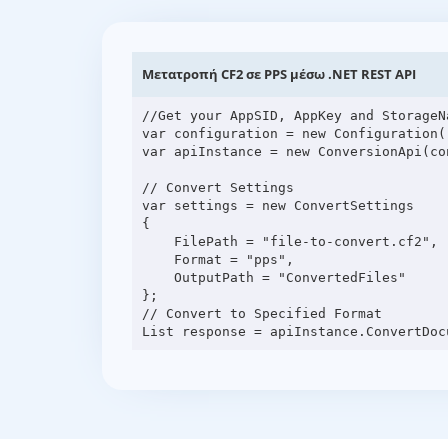
Μετατροπή CF2 σε PPS μέσω .NET REST API
//Get your AppSID, AppKey and StorageN
var configuration = new Configuration(
var apiInstance = new ConversionApi(con
// Convert Settings

var settings = new ConvertSettings

{

    FilePath = "file-to-convert.cf2",

    Format = "pps",

    OutputPath = "ConvertedFiles"

};

// Convert to Specified Format
