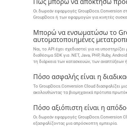
Πώς μπορώ να αποκτήσω πρόσβ
Οι δωρεάν εφαρμογές GroupDocs.Conversion στ
GroupDocs ή των εφαρμογών για κινητές συσκε
Μπορώ να ενσωματώσω το Grou
αυτοματοποιημένες μετατροπ
Ναι, το API έχει σχεδιαστεί για να υποστηρίζ
διαθέσιμα SDK για .NET, Java, PHP, Ruby, Andr
τη διάρκεια των κατασκευών, των αναπτύξεων 
Πόσο ασφαλής είναι η διαδικα
Το GroupDocs.Conversion Cloud διασφαλίζει μ
ακολουθώντας τα βιομηχανικά πρότυπα πρωτόκ
Πόσο αξιόπιστη είναι η απόδ
Οι δωρεάν εφαρμογές GroupDocs.Conversion Cl
εξασφαλίζοντας μια απρόσκοπτη εμπειρία.