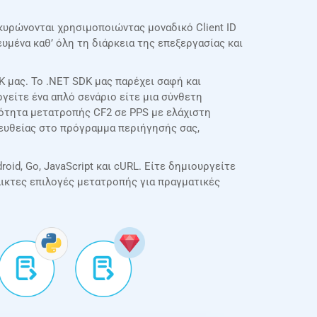
κυρώνονται χρησιμοποιώντας μοναδικό Client ID
μένα καθ’ όλη τη διάρκεια της επεξεργασίας και
 μας. Το .NET SDK μας παρέχει σαφή και
γείτε ένα απλό σενάριο είτε μια σύνθετη
κότητα μετατροπής CF2 σε PPS με ελάχιστη
απευθείας στο πρόγραμμα περιήγησής σας,
oid, Go, JavaScript και cURL. Είτε δημιουργείτε
λικτες επιλογές μετατροπής για πραγματικές