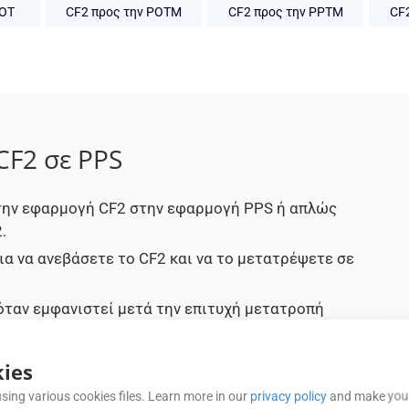
POT
CF2 προς την POTM
CF2 προς την PPTM
CF
CF2 σε PPS
στην εφαρμογή CF2 στην εφαρμογή PPS ή απλώς
.
ια να ανεβάσετε το CF2 και να το μετατρέψετε σε
όταν εμφανιστεί μετά την επιτυχή μετατροπή
μοποιήσετε το έγγραφο που μετατράπηκε σε PPS
ies
sing various cookies files. Learn more in our
privacy policy
and make your