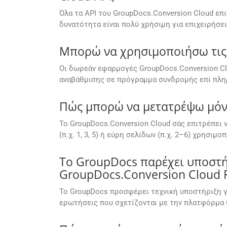
Όλα τα API του GroupDocs.Conversion Cloud επ
δυνατότητα είναι πολύ χρήσιμη για επιχειρήσε
Μπορώ να χρησιμοποιήσω τις 
Οι δωρεάν εφαρμογές GroupDocs.Conversion Cl
αναβάθμισης σε πρόγραμμα συνδρομής επί πληρ
Πώς μπορώ να μετατρέψω μόνο 
Το GroupDocs.Conversion Cloud σάς επιτρέπει
(π.χ. 1, 3, 5) ή εύρη σελίδων (π.χ. 2–6) χρησι
Το GroupDocs παρέχει υποστήρ
GroupDocs.Conversion Cloud F
Το GroupDocs προσφέρει τεχνική υποστήριξη γ
ερωτήσεις που σχετίζονται με την πλατφόρμα 