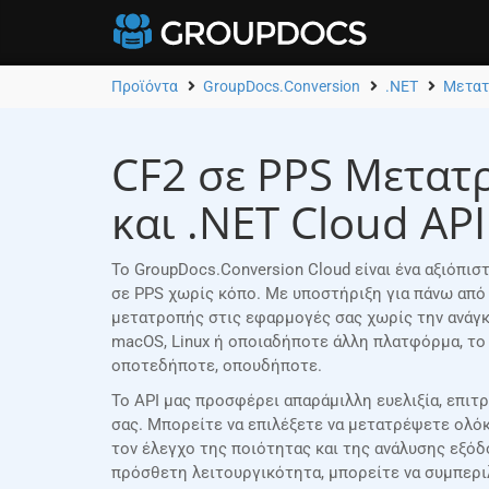
Προϊόντα
GroupDocs.Conversion
.NET
Μετατ
CF2 σε PPS Μετατ
και .NET Cloud API
Το GroupDocs.Conversion Cloud είναι ένα αξιόπι
σε PPS χωρίς κόπο. Με υποστήριξη για πάνω από
μετατροπής στις εφαρμογές σας χωρίς την ανάγκη
macOS, Linux ή οποιαδήποτε άλλη πλατφόρμα, το
οποτεδήποτε, οπουδήποτε.
Το API μας προσφέρει απαράμιλλη ευελιξία, επιτ
σας. Μπορείτε να επιλέξετε να μετατρέψετε ολόκ
τον έλεγχο της ποιότητας και της ανάλυσης εξό
πρόσθετη λειτουργικότητα, μπορείτε να συμπερι