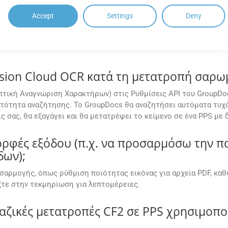
Accept
Settings
Deny
ΣΥΧΝΈΣ ΕΡΩΤΉΣΕΙΣ (FAQ)
sion Cloud OCR κατά τη μετατροπή σαρω
πτική Αναγνώριση Χαρακτήρων) στις Ρυθμίσεις API του GroupDo
τότητα αναζήτησης. Το GroupDocs θα αναζητήσει αυτόματα τυχό
ς σας, θα εξαγάγει και θα μετατρέψει το κείμενο σε ένα PPS με
φές εξόδου (π.χ. να προσαρμόσω την ποι
δων);
σαρμογής, όπως ρύθμιση ποιότητας εικόνας για αρχεία PDF, κα
τε στην τεκμηρίωση για λεπτομέρειες.
ζικές μετατροπές CF2 σε PPS χρησιμοπο