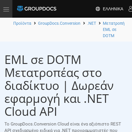
ΕΛΛΗΝΙΚΆ
Toggle
navigation
Προϊόντα
GroupDocs.Conversion
.NET
Μετατροπή
EML σε
DOTM
EML σε DOTM
Μετατροπέας στο
διαδίκτυο | Δωρεάν
εφαρμογή και .NET
Cloud API
Το GroupDocs.Conversion Cloud είναι ένα αξιόπιστο REST
API σχεδιασμένο ειδικά για .NET προγραμματιστές που