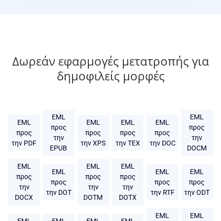
Δωρεάν εφαρμογές μετατροπής για
δημοφιλείς μορφές
EML
EML
EML
EML
EML
EML
προς
προς
προς
προς
προς
προς
την
την
την PDF
την XPS
την TEX
την DOC
EPUB
DOCM
EML
EML
EML
EML
EML
EML
προς
προς
προς
προς
προς
προς
την
την
την
την DOT
την RTF
την ODT
DOCX
DOTM
DOTX
EML
EML
EML
EML
EML
EML