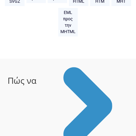
SVGZ
HTML
HTM
MHT
EML
προς
την
MHTML
Πώς να