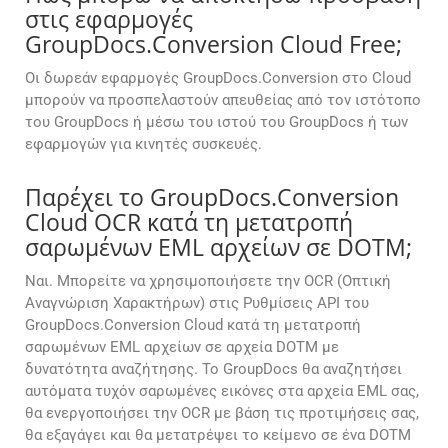
στις εφαρμογές
GroupDocs.Conversion Cloud Free;
Οι δωρεάν εφαρμογές GroupDocs.Conversion στο Cloud
μπορούν να προσπελαστούν απευθείας από τον ιστότοπο
του GroupDocs ή μέσω του ιστού του GroupDocs ή των
εφαρμογών για κινητές συσκευές.
Παρέχει το GroupDocs.Conversion
Cloud OCR κατά τη μετατροπή
σαρωμένων EML αρχείων σε DOTM;
Ναι. Μπορείτε να χρησιμοποιήσετε την OCR (Οπτική
Αναγνώριση Χαρακτήρων) στις Ρυθμίσεις API του
GroupDocs.Conversion Cloud κατά τη μετατροπή
σαρωμένων EML αρχείων σε αρχεία DOTM με
δυνατότητα αναζήτησης. Το GroupDocs θα αναζητήσει
αυτόματα τυχόν σαρωμένες εικόνες στα αρχεία EML σας,
θα ενεργοποιήσει την OCR με βάση τις προτιμήσεις σας,
θα εξαγάγει και θα μετατρέψει το κείμενο σε ένα DOTM