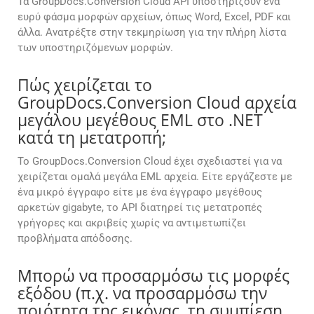
Τα GroupDocs.Conversion Cloud API υποστηρίζουν ένα
ευρύ φάσμα μορφών αρχείων, όπως Word, Excel, PDF και
άλλα. Ανατρέξτε στην τεκμηρίωση για την πλήρη λίστα
των υποστηριζόμενων μορφών.
Πώς χειρίζεται το
GroupDocs.Conversion Cloud αρχεία
μεγάλου μεγέθους EML στο .NET
κατά τη μετατροπή;
Το GroupDocs.Conversion Cloud έχει σχεδιαστεί για να
χειρίζεται ομαλά μεγάλα EML αρχεία. Είτε εργάζεστε με
ένα μικρό έγγραφο είτε με ένα έγγραφο μεγέθους
αρκετών gigabyte, το API διατηρεί τις μετατροπές
γρήγορες και ακριβείς χωρίς να αντιμετωπίζει
προβλήματα απόδοσης.
Μπορώ να προσαρμόσω τις μορφές
εξόδου (π.χ. να προσαρμόσω την
ποιότητα της εικόνας, τη συμπίεση