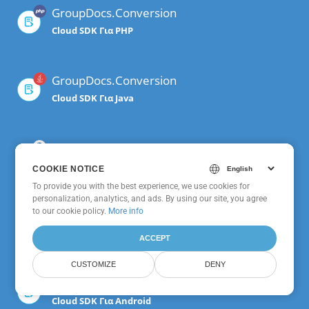
GroupDocs.Conversion
Cloud SDK Για PHP
GroupDocs.Conversion
Cloud SDK Για Java
GroupDocs.Conversion
Cloud SDK Για Python
COOKIE NOTICE
COOKIE NOTICE
To provide you with the best experience, we use cookies for
To provide you with the best experience, we use cookies for
personalization, analytics, and ads. By using our site, you agree
personalization, analytics, and ads. By using our site, you agree
to
to our cookie policy.
our cookie policy
.
More info
GroupDocs.Conversion
Cloud SDK Για Node.js
ACCEPT
ACCEPT
CUSTOMIZE
CUSTOMIZE
DENY
DENY
GroupDocs.Conversion
Cloud SDK Για Android