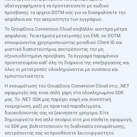
υδατογραφήματα ή να προστατεύσετε με κωδικό
πρόσβασης τα αρχεία DOTM σας για να διασφαλίσετε την
ασφάλεια και την ακεραιότητα των εγγράφων.
Το GroupDocs.Conversion Cloud επιβάλλει αυστηρά μέτρα
ασφαλείας. Τα αιτήματα μετατροπής για EML σε DOTM
επικυρώνονται χρησιμοποιώντας μοναδικό Client ID και
μυστικά διαπιστευτήρια, αποτρέποντας την μη
εξουσιοδοτημένη πρόσβαση. Τα έγγραφα παραμένουν
προστατευμένα καθ’ όλη τη διάρκεια της επεξεργασίας και
όλες οι μετατροπές ολοκληρώνονται με συνέπεια και
εμπιστευτικότητα.
Η ενσωμάτωση του GroupDocs.Conversion Cloud στις .NET
εφαρμογές σας είναι απλή χάρη στα ολοκληρωμένα SDK
μας. Το .NET SDK μας παρέχει σαφή και συνοπτική
τεκμηρίωση, μαζί με πρακτικά παραδείγματα,
διευκολύνοντάς σας να ξεκινήσετε γρήγορα. Είτε
δημιουργείτε ένα απλό σενάριο είτε μια σύνθετη εφαρμογή,
τα SDK μας βελτιστοποιούν τη διαδικασία ενσωμάτωσης,
επιτρέποντάς σας να προσθέσετε λειτουργικότητα