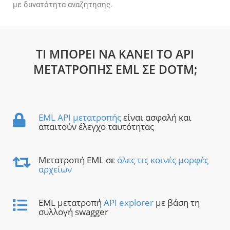
με δυνατότητα αναζήτησης.
ΤΙ ΜΠΟΡΕΊ ΝΑ ΚΆΝΕΙ ΤΟ API
ΜΕΤΑΤΡΟΠΉΣ EML ΣΕ DOTM;
EML API μετατροπής
είναι ασφαλή και
απαιτούν έλεγχο ταυτότητας
Μετατροπή EML σε
όλες τις κοινές μορφές
αρχείων
EML μετατροπή
API explorer
με βάση τη
συλλογή swagger