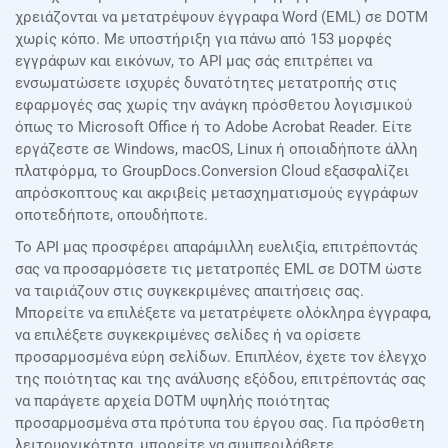
χρειάζονται να μετατρέψουν έγγραφα Word (EML) σε DOTM
χωρίς κόπο. Με υποστήριξη για πάνω από 153 μορφές
εγγράφων και εικόνων, το API μας σάς επιτρέπει να
ενσωματώσετε ισχυρές δυνατότητες μετατροπής στις
εφαρμογές σας χωρίς την ανάγκη πρόσθετου λογισμικού
όπως το Microsoft Office ή το Adobe Acrobat Reader. Είτε
εργάζεστε σε Windows, macOS, Linux ή οποιαδήποτε άλλη
πλατφόρμα, το GroupDocs.Conversion Cloud εξασφαλίζει
απρόσκοπτους και ακριβείς μετασχηματισμούς εγγράφων
οποτεδήποτε, οπουδήποτε.
Το API μας προσφέρει απαράμιλλη ευελιξία, επιτρέποντάς
σας να προσαρμόσετε τις μετατροπές EML σε DOTM ώστε
να ταιριάζουν στις συγκεκριμένες απαιτήσεις σας.
Μπορείτε να επιλέξετε να μετατρέψετε ολόκληρα έγγραφα,
να επιλέξετε συγκεκριμένες σελίδες ή να ορίσετε
προσαρμοσμένα εύρη σελίδων. Επιπλέον, έχετε τον έλεγχο
της ποιότητας και της ανάλυσης εξόδου, επιτρέποντάς σας
να παράγετε αρχεία DOTM υψηλής ποιότητας
προσαρμοσμένα στα πρότυπα του έργου σας. Για πρόσθετη
λειτουργικότητα, μπορείτε να συμπεριλάβετε