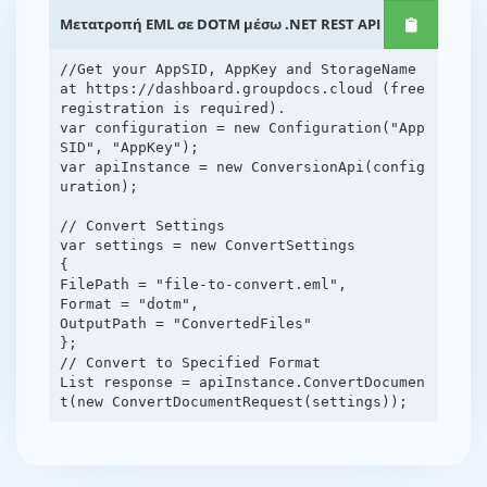
Μετατροπή EML σε DOTM μέσω .NET REST API
//Get your AppSID, AppKey and StorageName
at https://dashboard.groupdocs.cloud (free
registration is required).
var configuration = new Configuration("App
SID", "AppKey");
var apiInstance = new ConversionApi(config
uration);
// Convert Settings
var settings = new ConvertSettings
{
FilePath = "file-to-convert.eml",
Format = "dotm",
OutputPath = "ConvertedFiles"
};
// Convert to Specified Format
List response = apiInstance.ConvertDocumen