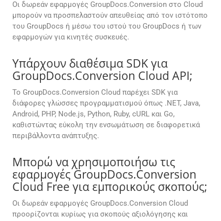
Οι δωρεάν εφαρμογές GroupDocs.Conversion στο Cloud
μπορούν να προσπελαστούν απευθείας από τον ιστότοπο
του GroupDocs ή μέσω του ιστού του GroupDocs ή των
εφαρμογών για κινητές συσκευές.
Υπάρχουν διαθέσιμα SDK για
GroupDocs.Conversion Cloud API;
Το GroupDocs.Conversion Cloud παρέχει SDK για
διάφορες γλώσσες προγραμματισμού όπως .NET, Java,
Android, PHP, Node.js, Python, Ruby, cURL και Go,
καθιστώντας εύκολη την ενσωμάτωση σε διαφορετικά
περιβάλλοντα ανάπτυξης.
Μπορώ να χρησιμοποιήσω τις
εφαρμογές GroupDocs.Conversion
Cloud Free για εμπορικούς σκοπούς;
Οι δωρεάν εφαρμογές GroupDocs.Conversion Cloud
προορίζονται κυρίως για σκοπούς αξιολόγησης και