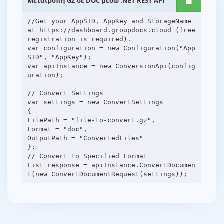
Μετατροπή GZ σε DOC μέσω .NET REST API
//Get your AppSID, AppKey and StorageName
at https://dashboard.groupdocs.cloud (free
registration is required).
var configuration = new Configuration("App
SID", "AppKey");
var apiInstance = new ConversionApi(config
uration);
// Convert Settings
var settings = new ConvertSettings
{
FilePath = "file-to-convert.gz",
Format = "doc",
OutputPath = "ConvertedFiles"
};
// Convert to Specified Format
List response = apiInstance.ConvertDocumen