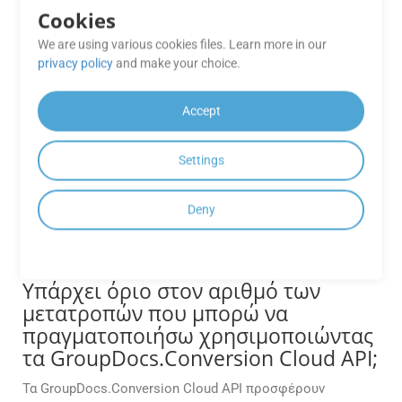
ένα μικρό έγγραφο είτε με ένα έγγραφο μεγέθους
Cookies
αρκετών gigabyte, το API διατηρεί τις μετατροπές
γρήγορες και ακριβείς χωρίς να αντιμετωπίζει
We are using various cookies files. Learn more in our
προβλήματα απόδοσης.
privacy policy
and make your choice.
Πόσο ακριβής είναι η μετατροπή για
Accept
σύνθετες διατάξεις (π.χ. πίνακες,
ενσωματωμένες γραμματοσειρές);
Settings
Ο κινητήρας μας διατηρεί την αρχική μορφοποίηση με
ακρίβεια 99%, ιδιαίτερα για πίνακες και διανυσματικά
Deny
γραφικά. Ωστόσο, σε περιπτώσεις αιχμής, οι
εναλλακτικοί κανόνες μπορούν να προσαρμοστούν.
Υπάρχει όριο στον αριθμό των
μετατροπών που μπορώ να
πραγματοποιήσω χρησιμοποιώντας
τα GroupDocs.Conversion Cloud API;
Τα GroupDocs.Conversion Cloud API προσφέρουν