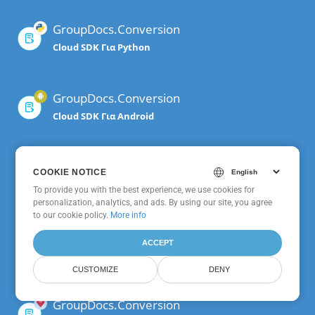
GroupDocs.Conversion
Cloud SDK Για Python
GroupDocs.Conversion
Cloud SDK Για Android
GroupDocs.Conversion
COOKIE NOTICE
COOKIE NOTICE
Cloud SDK Για PHP
To provide you with the best experience, we use cookies for
To provide you with the best experience, we use cookies for
personalization, analytics, and ads. By using our site, you agree
personalization, analytics, and ads. By using our site, you agree
to
to our cookie policy.
our cookie policy
.
More info
GroupDocs.Conversion
ACCEPT
ACCEPT
Cloud Για cURL
CUSTOMIZE
CUSTOMIZE
DENY
DENY
GroupDocs.Conversion