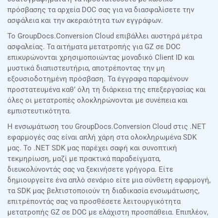
πρόσβασης τα αρχεία DOC σας για να διασφαλίσετε την
ασφάλεια και την ακεραιότητα των εγγράφων.
Το GroupDocs.Conversion Cloud επιβάλλει αυστηρά μέτρα
ασφαλείας. Τα αιτήματα μετατροπής για GZ σε DOC
επικυρώνονται χρησιμοποιώντας μοναδικό Client ID και
μυστικά διαπιστευτήρια, αποτρέποντας την μη
εξουσιοδοτημένη πρόσβαση. Τα έγγραφα παραμένουν
προστατευμένα καθ’ όλη τη διάρκεια της επεξεργασίας και
όλες οι μετατροπές ολοκληρώνονται με συνέπεια και
εμπιστευτικότητα.
Η ενσωμάτωση του GroupDocs.Conversion Cloud στις .NET
εφαρμογές σας είναι απλή χάρη στα ολοκληρωμένα SDK
μας. Το .NET SDK μας παρέχει σαφή και συνοπτική
τεκμηρίωση, μαζί με πρακτικά παραδείγματα,
διευκολύνοντάς σας να ξεκινήσετε γρήγορα. Είτε
δημιουργείτε ένα απλό σενάριο είτε μια σύνθετη εφαρμογή,
τα SDK μας βελτιστοποιούν τη διαδικασία ενσωμάτωσης,
επιτρέποντάς σας να προσθέσετε λειτουργικότητα
μετατροπής GZ σε DOC με ελάχιστη προσπάθεια. Επιπλέον,