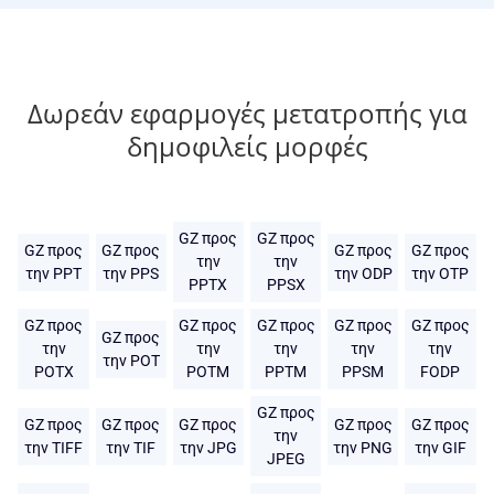
Δωρεάν εφαρμογές μετατροπής για
δημοφιλείς μορφές
GZ προς
GZ προς
GZ προς
GZ προς
GZ προς
GZ προς
την
την
την PPT
την PPS
την ODP
την OTP
PPTX
PPSX
GZ προς
GZ προς
GZ προς
GZ προς
GZ προς
GZ προς
την
την
την
την
την
την POT
POTX
POTM
PPTM
PPSM
FODP
GZ προς
GZ προς
GZ προς
GZ προς
GZ προς
GZ προς
την
την TIFF
την TIF
την JPG
την PNG
την GIF
JPEG