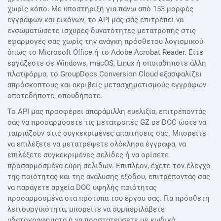
χωρίς κόπο. Με υποστήριξη για πάνω από 153 μορφές
εγγράφων και εικόνων, το API μας σάς επιτρέπει να
ενσωματώσετε ισχυρές δυνατότητες μετατροπής στις
εφαρμογές σας χωρίς την ανάγκη πρόσθετου λογισμικού
όπως το Microsoft Office ή το Adobe Acrobat Reader. Είτε
εργάζεστε σε Windows, macOS, Linux ή οποιαδήποτε άλλη
πλατφόρμα, το GroupDocs.Conversion Cloud εξασφαλίζει
απρόσκοπτους και ακριβείς μετασχηματισμούς εγγράφων
οποτεδήποτε, οπουδήποτε.
Το API μας προσφέρει απαράμιλλη ευελιξία, επιτρέποντάς
σας να προσαρμόσετε τις μετατροπές GZ σε DOC ώστε να
ταιριάζουν στις συγκεκριμένες απαιτήσεις σας. Μπορείτε
να επιλέξετε να μετατρέψετε ολόκληρα έγγραφα, να
επιλέξετε συγκεκριμένες σελίδες ή να ορίσετε
προσαρμοσμένα εύρη σελίδων. Επιπλέον, έχετε τον έλεγχο
της ποιότητας και της ανάλυσης εξόδου, επιτρέποντάς σας
να παράγετε αρχεία DOC υψηλής ποιότητας
προσαρμοσμένα στα πρότυπα του έργου σας. Για πρόσθετη
λειτουργικότητα, μπορείτε να συμπεριλάβετε
υδατογραφήματα ή να προστατεύσετε με κωδικό