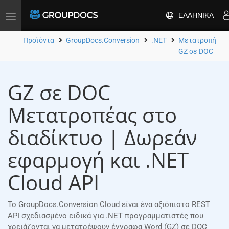
ΕΛΛΗΝΙΚΆ
Toggle
navigation
Προϊόντα
GroupDocs.Conversion
.NET
Μετατροπή
GZ σε DOC
GZ σε DOC
Μετατροπέας στο
διαδίκτυο | Δωρεάν
εφαρμογή και .NET
Cloud API
Το GroupDocs.Conversion Cloud είναι ένα αξιόπιστο REST
API σχεδιασμένο ειδικά για .NET προγραμματιστές που
χρειάζονται να μετατρέψουν έγγραφα Word (GZ) σε DOC