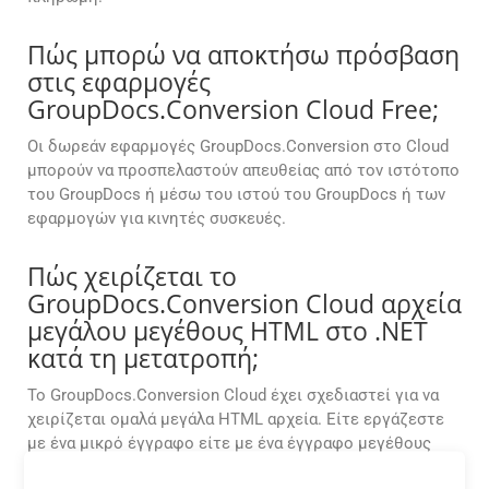
Πώς μπορώ να αποκτήσω πρόσβαση
στις εφαρμογές
GroupDocs.Conversion Cloud Free;
Οι δωρεάν εφαρμογές GroupDocs.Conversion στο Cloud
μπορούν να προσπελαστούν απευθείας από τον ιστότοπο
του GroupDocs ή μέσω του ιστού του GroupDocs ή των
εφαρμογών για κινητές συσκευές.
Πώς χειρίζεται το
GroupDocs.Conversion Cloud αρχεία
μεγάλου μεγέθους HTML στο .NET
κατά τη μετατροπή;
Το GroupDocs.Conversion Cloud έχει σχεδιαστεί για να
χειρίζεται ομαλά μεγάλα HTML αρχεία. Είτε εργάζεστε
με ένα μικρό έγγραφο είτε με ένα έγγραφο μεγέθους
αρκετών gigabyte, το API διατηρεί τις μετατροπές