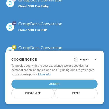
Cloud SDK Για Ruby
GroupDocs.Conversion
Cloud SDK Για PHP
GroupDocs.Conversion
Cloud SDK Για Android
COOKIE NOTICE
COOKIE NOTICE
To provide you with the best experience, we use cookies for
To provide you with the best experience, we use cookies for
personalization, analytics, and ads. By using our site, you agree
personalization, analytics, and ads. By using our site, you agree
GroupDocs.Conversion
to
to our cookie policy.
our cookie policy
.
More info
Cloud SDK Για Go
ACCEPT
ACCEPT
CUSTOMIZE
CUSTOMIZE
DENY
DENY
GroupDocs.Conversion
Cloud SDK Για Node.js