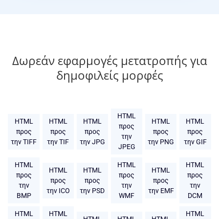
Δωρεάν εφαρμογές μετατροπής για
δημοφιλείς μορφές
HTML
HTML
HTML
HTML
HTML
HTML
προς
προς
προς
προς
προς
προς
την
την TIFF
την TIF
την JPG
την PNG
την GIF
JPEG
HTML
HTML
HTML
HTML
HTML
HTML
προς
προς
προς
προς
προς
προς
την
την
την
την ICO
την PSD
την EMF
BMP
WMF
DCM
HTML
HTML
HTML
HTML
HTML
HTML