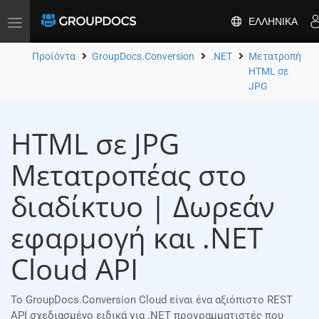
ΕΛΛΗΝΙΚΆ
Toggle
navigation
Προϊόντα
GroupDocs.Conversion
.NET
Μετατροπή
HTML σε
JPG
HTML σε JPG
Μετατροπέας στο
διαδίκτυο | Δωρεάν
εφαρμογή και .NET
Cloud API
Το GroupDocs.Conversion Cloud είναι ένα αξιόπιστο REST
API σχεδιασμένο ειδικά για .NET προγραμματιστές που