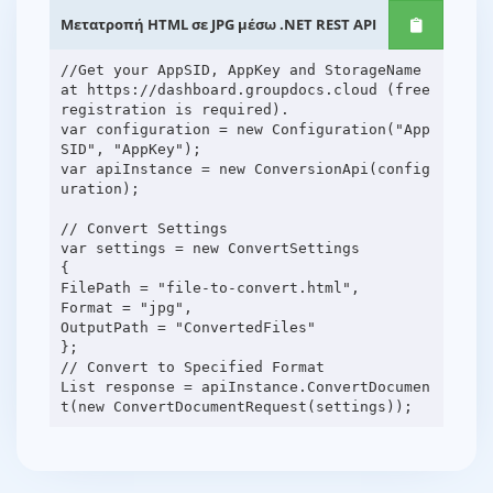
Μετατροπή HTML σε JPG μέσω .NET REST API
//Get your AppSID, AppKey and StorageName
at https://dashboard.groupdocs.cloud (free
registration is required).
var configuration = new Configuration("App
SID", "AppKey");
var apiInstance = new ConversionApi(config
uration);
// Convert Settings
var settings = new ConvertSettings
{
FilePath = "file-to-convert.html",
Format = "jpg",
OutputPath = "ConvertedFiles"
};
// Convert to Specified Format
List response = apiInstance.ConvertDocumen