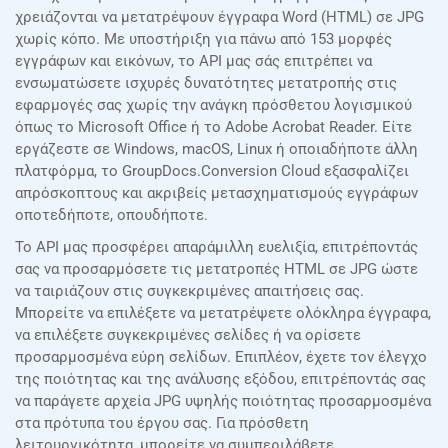
χρειάζονται να μετατρέψουν έγγραφα Word (HTML) σε JPG
χωρίς κόπο. Με υποστήριξη για πάνω από 153 μορφές
εγγράφων και εικόνων, το API μας σάς επιτρέπει να
ενσωματώσετε ισχυρές δυνατότητες μετατροπής στις
εφαρμογές σας χωρίς την ανάγκη πρόσθετου λογισμικού
όπως το Microsoft Office ή το Adobe Acrobat Reader. Είτε
εργάζεστε σε Windows, macOS, Linux ή οποιαδήποτε άλλη
πλατφόρμα, το GroupDocs.Conversion Cloud εξασφαλίζει
απρόσκοπτους και ακριβείς μετασχηματισμούς εγγράφων
οποτεδήποτε, οπουδήποτε.
Το API μας προσφέρει απαράμιλλη ευελιξία, επιτρέποντάς
σας να προσαρμόσετε τις μετατροπές HTML σε JPG ώστε
να ταιριάζουν στις συγκεκριμένες απαιτήσεις σας.
Μπορείτε να επιλέξετε να μετατρέψετε ολόκληρα έγγραφα,
να επιλέξετε συγκεκριμένες σελίδες ή να ορίσετε
προσαρμοσμένα εύρη σελίδων. Επιπλέον, έχετε τον έλεγχο
της ποιότητας και της ανάλυσης εξόδου, επιτρέποντάς σας
να παράγετε αρχεία JPG υψηλής ποιότητας προσαρμοσμένα
στα πρότυπα του έργου σας. Για πρόσθετη
λειτουργικότητα, μπορείτε να συμπεριλάβετε