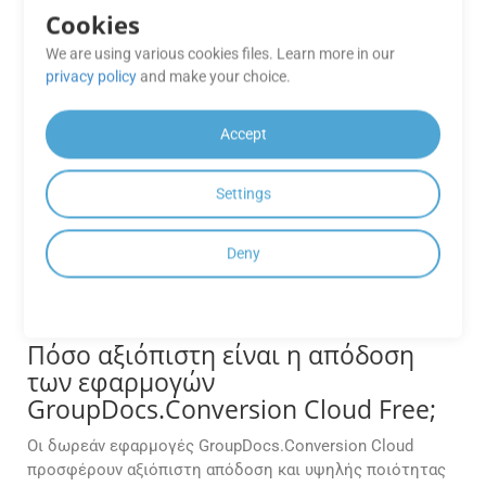
γρήγορες και ακριβείς χωρίς να αντιμετωπίζει
Cookies
προβλήματα απόδοσης.
We are using various cookies files. Learn more in our
Το API υποστηρίζει την ενοποίηση
privacy policy
and make your choice.
με παρόχους αποθήκευσης cloud
όπως το AWS S3, το Azure Blob ή το
Accept
Google Drive;
Settings
Απολύτως. Το GroupDocs.Conversion Cloud προσφέρει
ενσωματωμένη ενσωμάτωση με δημοφιλείς πλατφόρμες
αποθήκευσης cloud, επιτρέποντας την άμεση ανάκτηση
Deny
αρχείων και αποθήκευση εξόδου χωρίς ενδιάμεσες
μεταφορτώσεις.
Πόσο αξιόπιστη είναι η απόδοση
των εφαρμογών
GroupDocs.Conversion Cloud Free;
Οι δωρεάν εφαρμογές GroupDocs.Conversion Cloud
προσφέρουν αξιόπιστη απόδοση και υψηλής ποιότητας