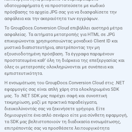
υδατογραφήματα ή να προστατεύσετε με κωδικό
πρόσβασης τα αρχεία JPG σας για να διασφαλίσετε την
ασφάλεια και την ακεραιότητα των εγγράφων.
Το GroupDocs.Conversion Cloud επιβάλλει αυστηρά μέτρα
ασφαλείας. Τα αιτήματα μετατροπής για HTML σε JPG
επικυρώνονται χρησιμοποιώντας μοναδικό Client ID και
μυστικά διαπιστευτήρια, αποτρέποντας την μη
εξουσιοδοτημένη πρόσβαση. Τα έγγραφα παραμένουν
προστατευμένα καθ’ όλη τη διάρκεια της επεξεργασίας και
όλες οι μετατροπές ολοκληρώνονται με συνέπεια και
εμπιστευτικότητα.
Η ενσωμάτωση του GroupDocs.Conversion Cloud στις .NET
εφαρμογές σας είναι απλή χάρη στα ολοκληρωμένα SDK
μας. Το .NET SDK μας παρέχει σαφή και συνοπτική
τεκμηρίωση, μαζί με πρακτικά παραδείγματα,
διευκολύνοντάς σας να ξεκινήσετε γρήγορα. Είτε
δημιουργείτε ένα απλό σενάριο είτε μια σύνθετη εφαρμογή,
τα SDK μας βελτιστοποιούν τη διαδικασία ενσωμάτωσης,
επιτρέποντάς σας να προσθέσετε λειτουργικότητα