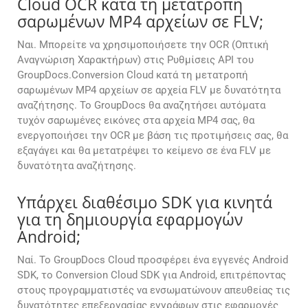
Cloud OCR κατά τη μετατροπή
σαρωμένων MP4 αρχείων σε FLV;
Ναι. Μπορείτε να χρησιμοποιήσετε την OCR (Οπτική
Αναγνώριση Χαρακτήρων) στις Ρυθμίσεις API του
GroupDocs.Conversion Cloud κατά τη μετατροπή
σαρωμένων MP4 αρχείων σε αρχεία FLV με δυνατότητα
αναζήτησης. Το GroupDocs θα αναζητήσει αυτόματα
τυχόν σαρωμένες εικόνες στα αρχεία MP4 σας, θα
ενεργοποιήσει την OCR με βάση τις προτιμήσεις σας, θα
εξαγάγει και θα μετατρέψει το κείμενο σε ένα FLV με
δυνατότητα αναζήτησης.
Υπάρχει διαθέσιμο SDK για κινητά
για τη δημιουργία εφαρμογών
Android;
Ναί. Το GroupDocs Cloud προσφέρει ένα εγγενές Android
SDK, το Conversion Cloud SDK για Android, επιτρέποντας
στους προγραμματιστές να ενσωματώνουν απευθείας τις
δυνατότητες επεξεργασίας εγγράφων στις εφαρμογές