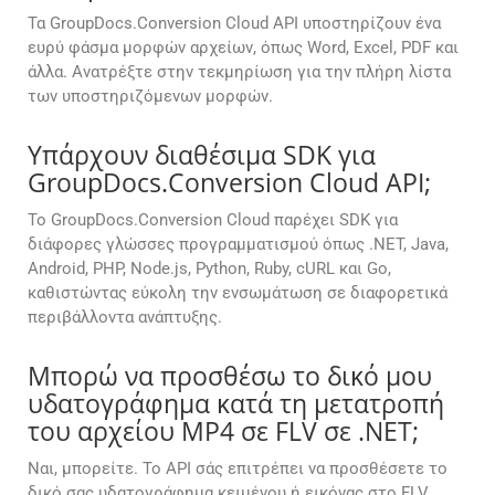
Τα GroupDocs.Conversion Cloud API υποστηρίζουν ένα
ευρύ φάσμα μορφών αρχείων, όπως Word, Excel, PDF και
άλλα. Ανατρέξτε στην τεκμηρίωση για την πλήρη λίστα
των υποστηριζόμενων μορφών.
Υπάρχουν διαθέσιμα SDK για
GroupDocs.Conversion Cloud API;
Το GroupDocs.Conversion Cloud παρέχει SDK για
διάφορες γλώσσες προγραμματισμού όπως .NET, Java,
Android, PHP, Node.js, Python, Ruby, cURL και Go,
καθιστώντας εύκολη την ενσωμάτωση σε διαφορετικά
περιβάλλοντα ανάπτυξης.
Μπορώ να προσθέσω το δικό μου
υδατογράφημα κατά τη μετατροπή
του αρχείου MP4 σε FLV σε .NET;
Ναι, μπορείτε. Το API σάς επιτρέπει να προσθέσετε το
δικό σας υδατογράφημα κειμένου ή εικόνας στο FLV