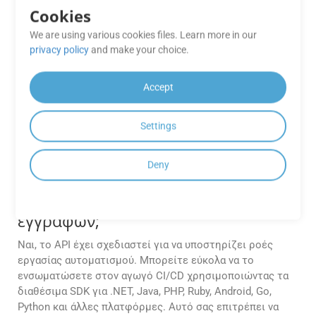
όπως το AWS S3, το Azure Blob ή το
Cookies
Google Drive;
We are using various cookies files. Learn more in our
privacy policy
and make your choice.
Απολύτως. Το GroupDocs.Conversion Cloud προσφέρει
ενσωματωμένη ενσωμάτωση με δημοφιλείς πλατφόρμες
αποθήκευσης cloud, επιτρέποντας την άμεση ανάκτηση
Accept
αρχείων και αποθήκευση εξόδου χωρίς ενδιάμεσες
μεταφορτώσεις.
Settings
Μπορώ να ενσωματώσω το
GroupDocs.Conversion Cloud στη
Deny
διοχέτευση CI/CD μου για
αυτοματοποιημένες μετατροπές
εγγράφων;
Ναι, το API έχει σχεδιαστεί για να υποστηρίζει ροές
εργασίας αυτοματισμού. Μπορείτε εύκολα να το
ενσωματώσετε στον αγωγό CI/CD χρησιμοποιώντας τα
διαθέσιμα SDK για .NET, Java, PHP, Ruby, Android, Go,
Python και άλλες πλατφόρμες. Αυτό σας επιτρέπει να