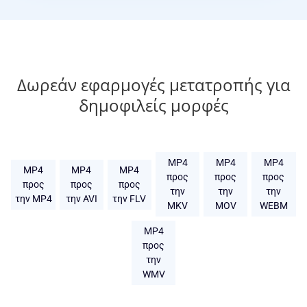
Δωρεάν εφαρμογές μετατροπής για
δημοφιλείς μορφές
MP4
MP4
MP4
MP4
MP4
MP4
προς
προς
προς
προς
προς
προς
την
την
την
την MP4
την AVI
την FLV
MKV
MOV
WEBM
MP4
προς
την
WMV