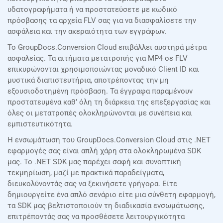
υδατογραφήματα ή να προστατεύσετε με κωδικό
πρόσβασης τα αρχεία FLV σας για να διασφαλίσετε την
ασφάλεια και την ακεραιότητα των εγγράφων.
Το GroupDocs.Conversion Cloud επιβάλλει αυστηρά μέτρα
ασφαλείας. Τα αιτήματα μετατροπής για MP4 σε FLV
επικυρώνονται χρησιμοποιώντας μοναδικό Client ID και
μυστικά διαπιστευτήρια, αποτρέποντας την μη
εξουσιοδοτημένη πρόσβαση. Τα έγγραφα παραμένουν
προστατευμένα καθ’ όλη τη διάρκεια της επεξεργασίας και
όλες οι μετατροπές ολοκληρώνονται με συνέπεια και
εμπιστευτικότητα.
Η ενσωμάτωση του GroupDocs.Conversion Cloud στις .NET
εφαρμογές σας είναι απλή χάρη στα ολοκληρωμένα SDK
μας. Το .NET SDK μας παρέχει σαφή και συνοπτική
τεκμηρίωση, μαζί με πρακτικά παραδείγματα,
διευκολύνοντάς σας να ξεκινήσετε γρήγορα. Είτε
δημιουργείτε ένα απλό σενάριο είτε μια σύνθετη εφαρμογή,
τα SDK μας βελτιστοποιούν τη διαδικασία ενσωμάτωσης,
επιτρέποντάς σας να προσθέσετε λειτουργικότητα