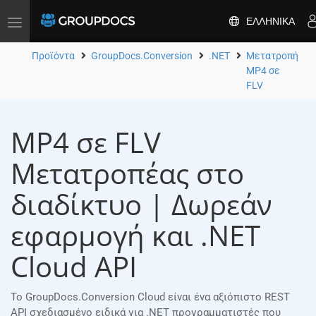
ΕΛΛΗΝΙΚΆ
Toggle
navigation
Προϊόντα
GroupDocs.Conversion
.NET
Μετατροπή
MP4 σε
FLV
MP4 σε FLV
Μετατροπέας στο
διαδίκτυο | Δωρεάν
εφαρμογή και .NET
Cloud API
Το GroupDocs.Conversion Cloud είναι ένα αξιόπιστο REST
API σχεδιασμένο ειδικά για .NET προγραμματιστές που