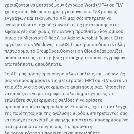
χρειάζονται να μετατρέψουν έγγραφα Word (MP4) σε FLV
χωρίς κόπο. Με υποστήριξη για πάνω από 153 μορφές
εγγράφων και εικόνων, το API μας σάς επιτρέπει να
ενσωματώσετε ισχυρές δυνατότητες μετατροπής στις
εφαρμογές σας χωρίς την ανάγκη πρόσθετου λογισμικού
όπως το Microsoft Office ή το Adobe Acrobat Reader. Είτε
εργάζεστε σε Windows, macOS, Linux ή οποιαδήποτε άλλη
πλατφόρμα, το GroupDocs.Conversion Cloud εξασφαλίζει
απρόσκοπτους και ακριβείς μετασχηματισμούς εγγράφων
οποτεδήποτε, οπουδήποτε.
Το API μας προσφέρει απαράμιλλη ευελιξία, επιτρέποντάς
σας να προσαρμόσετε τις μετατροπές MP4 σε FLV ώστε να
ταιριάζουν στις συγκεκριμένες απαιτήσεις σας. Μπορείτε
να επιλέξετε να μετατρέψετε ολόκληρα έγγραφα, να
επιλέξετε συγκεκριμένες σελίδες ή να ορίσετε
προσαρμοσμένα εύρη σελίδων. Επιπλέον, έχετε τον έλεγχο
της ποιότητας και της ανάλυσης εξόδου, επιτρέποντάς σας
να παράγετε αρχεία FLV υψηλής ποιότητας προσαρμοσμένα
στα πρότυπα του έργου σας. Για πρόσθετη
λειτουργικότητα, μπορείτε να συμπεριλάβετε