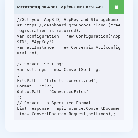
Μετατροπή MP4 σε FLV μέσω .NET REST API
//Get your AppSID, AppKey and StorageName
at https://dashboard.groupdocs.cloud (free
registration is required).
var configuration = new Configuration("App
SID", "AppKey");
var apiInstance = new ConversionApi(config
uration);
// Convert Settings
var settings = new ConvertSettings
{
FilePath = "file-to-convert.mp4",
Format = "flv",
OutputPath = "ConvertedFiles"
};
// Convert to Specified Format
List response = apiInstance.ConvertDocumen