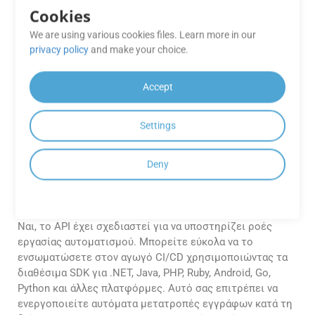
GroupDocs.Conversion Cloud Free;
Cookies
Το GroupDocs προσφέρει τεχνική υποστήριξη για τους
We are using various cookies files. Learn more in our
χρήστες των Free Apps για να βοηθήσει στην επίλυση
privacy policy
and make your choice.
τυχόν προβλημάτων ή να απαντήσει σε ερωτήσεις που
σχετίζονται με την πλατφόρμα GroupDocs.Conversion
Accept
Cloud.
Settings
Μπορώ να ενσωματώσω το
GroupDocs.Conversion Cloud στη
διοχέτευση CI/CD μου για
Deny
αυτοματοποιημένες μετατροπές
εγγράφων;
Ναι, το API έχει σχεδιαστεί για να υποστηρίζει ροές
εργασίας αυτοματισμού. Μπορείτε εύκολα να το
ενσωματώσετε στον αγωγό CI/CD χρησιμοποιώντας τα
διαθέσιμα SDK για .NET, Java, PHP, Ruby, Android, Go,
Python και άλλες πλατφόρμες. Αυτό σας επιτρέπει να
ενεργοποιείτε αυτόματα μετατροπές εγγράφων κατά τη