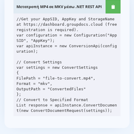
Μετατροπή MP4 σε MKV μέσω .NET REST API
//Get your AppSID, AppKey and StorageName
at https://dashboard.groupdocs.cloud (free
registration is required).
var configuration = new Configuration("App
SID", "AppKey");
var apiInstance = new ConversionApi(config
uration);
// Convert Settings
var settings = new ConvertSettings
{
FilePath = "file-to-convert.mp4",
Format = "mkv",
OutputPath = "ConvertedFiles"
};
// Convert to Specified Format
List response = apiInstance.ConvertDocumen