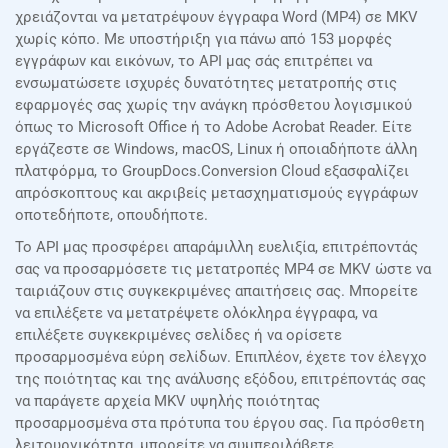
χρειάζονται να μετατρέψουν έγγραφα Word (MP4) σε MKV
χωρίς κόπο. Με υποστήριξη για πάνω από 153 μορφές
εγγράφων και εικόνων, το API μας σάς επιτρέπει να
ενσωματώσετε ισχυρές δυνατότητες μετατροπής στις
εφαρμογές σας χωρίς την ανάγκη πρόσθετου λογισμικού
όπως το Microsoft Office ή το Adobe Acrobat Reader. Είτε
εργάζεστε σε Windows, macOS, Linux ή οποιαδήποτε άλλη
πλατφόρμα, το GroupDocs.Conversion Cloud εξασφαλίζει
απρόσκοπτους και ακριβείς μετασχηματισμούς εγγράφων
οποτεδήποτε, οπουδήποτε.
Το API μας προσφέρει απαράμιλλη ευελιξία, επιτρέποντάς
σας να προσαρμόσετε τις μετατροπές MP4 σε MKV ώστε να
ταιριάζουν στις συγκεκριμένες απαιτήσεις σας. Μπορείτε
να επιλέξετε να μετατρέψετε ολόκληρα έγγραφα, να
επιλέξετε συγκεκριμένες σελίδες ή να ορίσετε
προσαρμοσμένα εύρη σελίδων. Επιπλέον, έχετε τον έλεγχο
της ποιότητας και της ανάλυσης εξόδου, επιτρέποντάς σας
να παράγετε αρχεία MKV υψηλής ποιότητας
προσαρμοσμένα στα πρότυπα του έργου σας. Για πρόσθετη
λειτουργικότητα, μπορείτε να συμπεριλάβετε