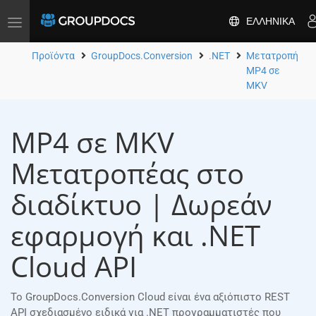
ΕΛΛΗΝΙΚΆ
Toggle
navigation
Προϊόντα
GroupDocs.Conversion
.NET
Μετατροπή
MP4 σε
MKV
MP4 σε MKV
Μετατροπέας στο
διαδίκτυο | Δωρεάν
εφαρμογή και .NET
Cloud API
Το GroupDocs.Conversion Cloud είναι ένα αξιόπιστο REST
API σχεδιασμένο ειδικά για .NET προγραμματιστές που