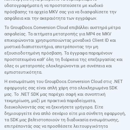
υδατογραφήματα ή να προστατεύσετε με κωδικό
πρόσβασης τα αρχεία MKV σας για να διασφαλίσετε την
ασφάλεια και την ακεραιότητα των εγγράφων.
Το GroupDocs.Conversion Cloud επιβάλλει αυστηρά μέτρα
ασφαλείας. Τα αιτήματα μετατροπής για MP4 σε MKV
επικυρώνονται χρησιμοποιώντας μοναδικό Client ID και
μυστικά διαπιστευτήρια, αποτρέποντας την μη
εξουσιοδοτημένη πρόσβαση. Τα έγγραφα παραμένουν
προστατευμένα καθ’ όλη τη διάρκεια της επεξεργασίας και
όλες οι μετατροπές ολοκληρώνονται με συνέπεια και
εμπιστευτικότητα.
Η ενσωμάτωση του GroupDocs.Conversion Cloud στις .NET
εφαρμογές σας είναι απλή χάρη στα ολοκληρωμένα SDK
μας. Το .NET SDK μας παρέχει σαφή και συνοπτική
τεκμηρίωση, μαζί με πρακτικά παραδείγματα,
διευκολύνοντάς σας να ξεκινήσετε γρήγορα. Είτε
δημιουργείτε ένα απλό σενάριο είτε μια σύνθετη εφαρμογή,
τα SDK μας βελτιστοποιούν τη διαδικασία ενσωμάτωσης,
επιτρέποντάς σας να προσθέσετε λειτουργικότητα