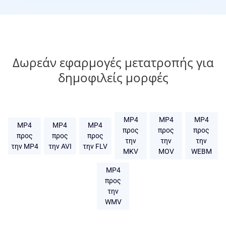
Δωρεάν εφαρμογές μετατροπής για
δημοφιλείς μορφές
MP4
MP4
MP4
MP4
MP4
MP4
προς
προς
προς
προς
προς
προς
την
την
την
την MP4
την AVI
την FLV
MKV
MOV
WEBM
MP4
προς
την
WMV