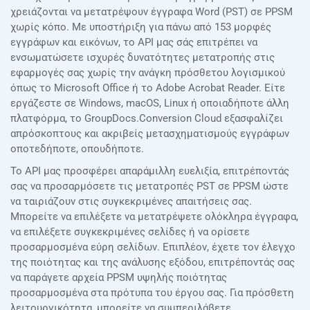
χρειάζονται να μετατρέψουν έγγραφα Word (PST) σε PPSM
χωρίς κόπο. Με υποστήριξη για πάνω από 153 μορφές
εγγράφων και εικόνων, το API μας σάς επιτρέπει να
ενσωματώσετε ισχυρές δυνατότητες μετατροπής στις
εφαρμογές σας χωρίς την ανάγκη πρόσθετου λογισμικού
όπως το Microsoft Office ή το Adobe Acrobat Reader. Είτε
εργάζεστε σε Windows, macOS, Linux ή οποιαδήποτε άλλη
πλατφόρμα, το GroupDocs.Conversion Cloud εξασφαλίζει
απρόσκοπτους και ακριβείς μετασχηματισμούς εγγράφων
οποτεδήποτε, οπουδήποτε.
Το API μας προσφέρει απαράμιλλη ευελιξία, επιτρέποντάς
σας να προσαρμόσετε τις μετατροπές PST σε PPSM ώστε
να ταιριάζουν στις συγκεκριμένες απαιτήσεις σας.
Μπορείτε να επιλέξετε να μετατρέψετε ολόκληρα έγγραφα,
να επιλέξετε συγκεκριμένες σελίδες ή να ορίσετε
προσαρμοσμένα εύρη σελίδων. Επιπλέον, έχετε τον έλεγχο
της ποιότητας και της ανάλυσης εξόδου, επιτρέποντάς σας
να παράγετε αρχεία PPSM υψηλής ποιότητας
προσαρμοσμένα στα πρότυπα του έργου σας. Για πρόσθετη
λειτουργικότητα, μπορείτε να συμπεριλάβετε