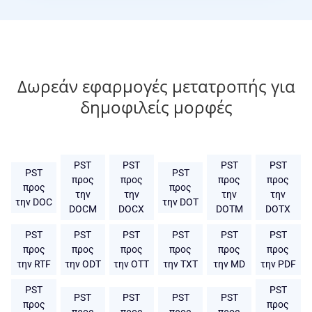
Δωρεάν εφαρμογές μετατροπής για
δημοφιλείς μορφές
PST
PST
PST
PST
PST
PST
προς
προς
προς
προς
προς
προς
την
την
την
την
την DOC
την DOT
DOCM
DOCX
DOTM
DOTX
PST
PST
PST
PST
PST
PST
προς
προς
προς
προς
προς
προς
την RTF
την ODT
την OTT
την TXT
την MD
την PDF
PST
PST
PST
PST
PST
PST
προς
προς
προς
προς
προς
προς