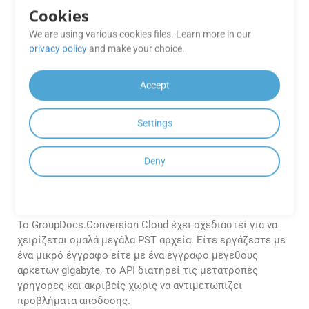
σελίδων από PST σε PPSM;
Cookies
We are using various cookies files. Learn more in our
Το GroupDocs.Conversion Cloud σάς επιτρέπει να
privacy policy
and make your choice.
ορίζετε προσαρμοσμένες περιοχές σελίδων για
μετατροπή. Μπορείτε να επιλέξετε συγκεκριμένες
σελίδες (π.χ. 1, 3, 5) ή εύρη σελίδων (π.χ. 2–6)
Accept
χρησιμοποιώντας την παράμετρο Σελίδες στο αίτημα
API σας.
Settings
Πώς χειρίζεται το
Deny
GroupDocs.Conversion Cloud αρχεία
μεγάλου μεγέθους PST στο .NET
κατά τη μετατροπή;
Το GroupDocs.Conversion Cloud έχει σχεδιαστεί για να
χειρίζεται ομαλά μεγάλα PST αρχεία. Είτε εργάζεστε με
ένα μικρό έγγραφο είτε με ένα έγγραφο μεγέθους
αρκετών gigabyte, το API διατηρεί τις μετατροπές
γρήγορες και ακριβείς χωρίς να αντιμετωπίζει
προβλήματα απόδοσης.