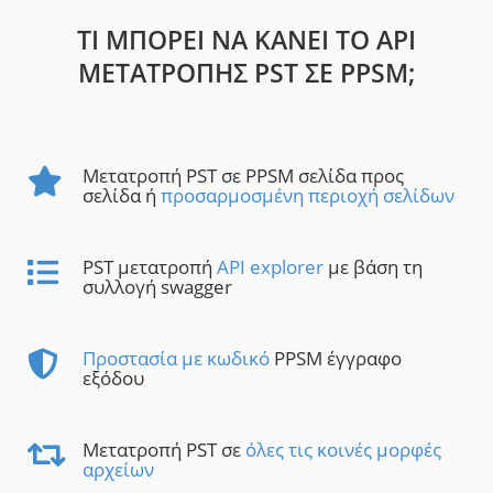
ΤΙ ΜΠΟΡΕΊ ΝΑ ΚΆΝΕΙ ΤΟ API
ΜΕΤΑΤΡΟΠΉΣ PST ΣΕ PPSM;
Μετατροπή PST σε PPSM σελίδα προς
σελίδα ή
προσαρμοσμένη περιοχή σελίδων
PST μετατροπή
API explorer
με βάση τη
συλλογή swagger
Προστασία με κωδικό
PPSM έγγραφο
εξόδου
Μετατροπή PST σε
όλες τις κοινές μορφές
αρχείων