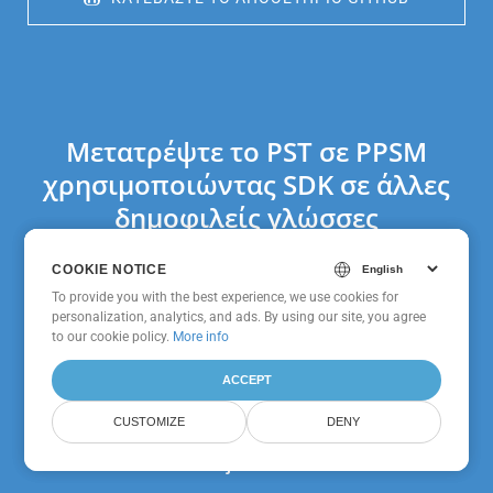
Μετατρέψτε το PST σε PPSM
χρησιμοποιώντας SDK σε άλλες
δημοφιλείς γλώσσες
COOKIE NOTICE
COOKIE NOTICE
To provide you with the best experience, we use cookies for
To provide you with the best experience, we use cookies for
personalization, analytics, and ads. By using our site, you agree
personalization, analytics, and ads. By using our site, you agree
GroupDocs.Conversion
to
to our cookie policy.
our cookie policy
.
More info
Cloud SDK Για PHP
ACCEPT
ACCEPT
CUSTOMIZE
CUSTOMIZE
DENY
DENY
GroupDocs.Conversion
Cloud SDK Για Node.js