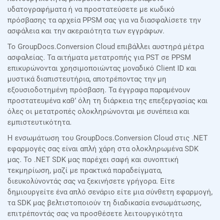
υδατογραφήματα ή να προστατεύσετε με κωδικό
πρόσβασης τα αρχεία PPSM σας για να διασφαλίσετε την
ασφάλεια και την ακεραιότητα των εγγράφων.
Το GroupDocs.Conversion Cloud επιβάλλει αυστηρά μέτρα
ασφαλείας. Τα αιτήματα μετατροπής για PST σε PPSM
επικυρώνονται χρησιμοποιώντας μοναδικό Client ID και
μυστικά διαπιστευτήρια, αποτρέποντας την μη
εξουσιοδοτημένη πρόσβαση. Τα έγγραφα παραμένουν
προστατευμένα καθ’ όλη τη διάρκεια της επεξεργασίας και
όλες οι μετατροπές ολοκληρώνονται με συνέπεια και
εμπιστευτικότητα.
Η ενσωμάτωση του GroupDocs.Conversion Cloud στις .NET
εφαρμογές σας είναι απλή χάρη στα ολοκληρωμένα SDK
μας. Το .NET SDK μας παρέχει σαφή και συνοπτική
τεκμηρίωση, μαζί με πρακτικά παραδείγματα,
διευκολύνοντάς σας να ξεκινήσετε γρήγορα. Είτε
δημιουργείτε ένα απλό σενάριο είτε μια σύνθετη εφαρμογή,
τα SDK μας βελτιστοποιούν τη διαδικασία ενσωμάτωσης,
επιτρέποντάς σας να προσθέσετε λειτουργικότητα