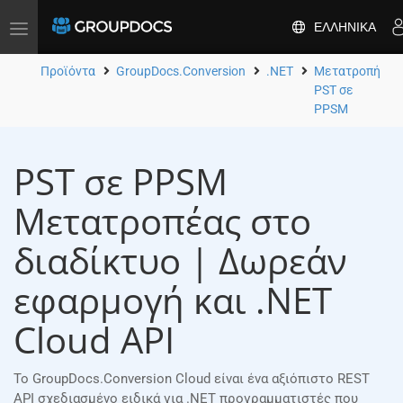
ΕΛΛΗΝΙΚΆ
Toggle
navigation
Προϊόντα
GroupDocs.Conversion
.NET
Μετατροπή
PST σε
PPSM
PST σε PPSM
Μετατροπέας στο
διαδίκτυο | Δωρεάν
εφαρμογή και .NET
Cloud API
Το GroupDocs.Conversion Cloud είναι ένα αξιόπιστο REST
API σχεδιασμένο ειδικά για .NET προγραμματιστές που