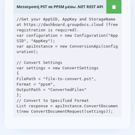
Μετατροπή PST σε PPSM μέσω .NET REST API
//Get your AppSID, AppKey and StorageName
at https://dashboard.groupdocs.cloud (free
registration is required).
var configuration = new Configuration("App
SID", "AppKey");
var apiInstance = new ConversionApi(config
uration);
// Convert Settings
var settings = new ConvertSettings
{
FilePath = "file-to-convert.pst",
Format = "ppsm",
OutputPath = "ConvertedFiles"
};
// Convert to Specified Format
List response = apiInstance.ConvertDocumen