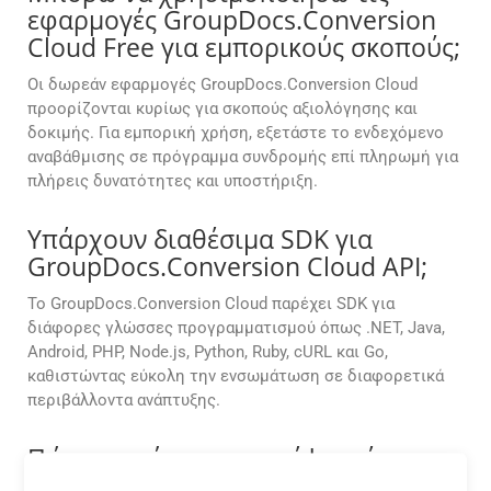
εφαρμογές GroupDocs.Conversion
Cloud Free για εμπορικούς σκοπούς;
Οι δωρεάν εφαρμογές GroupDocs.Conversion Cloud
προορίζονται κυρίως για σκοπούς αξιολόγησης και
δοκιμής. Για εμπορική χρήση, εξετάστε το ενδεχόμενο
αναβάθμισης σε πρόγραμμα συνδρομής επί πληρωμή για
πλήρεις δυνατότητες και υποστήριξη.
Υπάρχουν διαθέσιμα SDK για
GroupDocs.Conversion Cloud API;
Το GroupDocs.Conversion Cloud παρέχει SDK για
διάφορες γλώσσες προγραμματισμού όπως .NET, Java,
Android, PHP, Node.js, Python, Ruby, cURL και Go,
καθιστώντας εύκολη την ενσωμάτωση σε διαφορετικά
περιβάλλοντα ανάπτυξης.
Πώς μπορώ να μετατρέψω μόνο
συγκεκριμένες σελίδες ή ένα εύρος