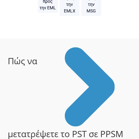
προς
την
την
την EML
EMLX
MSG
Πώς να
μετατρέψετε το PST σε PPSM