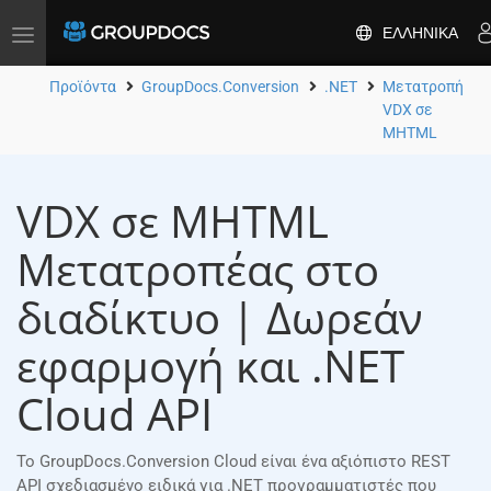
ΕΛΛΗΝΙΚΆ
Toggle
navigation
Προϊόντα
GroupDocs.Conversion
.NET
Μετατροπή
VDX σε
MHTML
VDX σε MHTML
Μετατροπέας στο
διαδίκτυο | Δωρεάν
εφαρμογή και .NET
Cloud API
Το GroupDocs.Conversion Cloud είναι ένα αξιόπιστο REST
API σχεδιασμένο ειδικά για .NET προγραμματιστές που