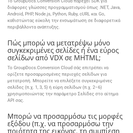
Το GroupDocs.Conversion Cloud παρέχει SDK για
διάφορες γλώσσες προγραμματισμού όπως .NET, Java,
Android, PHP, Node.js, Python, Ruby, cURL και Go,
καθιστώντας εύκολη την ενσωμάτωση σε διαφορετικά
περιβάλλοντα ανάπτυξης.
Πώς μπορώ να μετατρέψω μόνο
συγκεκριμένες σελίδες ή ένα εύρος
σελίδων από VDX σε MHTML;
Το GroupDocs.Conversion Cloud σάς επιτρέπει να
ορίζετε προσαρμοσμένες περιοχές σελίδων για
μετατροπή. Μπορείτε να επιλέξετε συγκεκριμένες
σελίδες (π.χ. 1, 3, 5) ή εύρη σελίδων (π.χ. 2–6)
χρησιμοποιώντας την παράμετρο Σελίδες στο αίτημα
API σας.
Μπορώ να προσαρμόσω τις μορφές
εξόδου (π.χ. να προσαρμόσω την
ποιότητα της εικόνας, τη συμπίεση