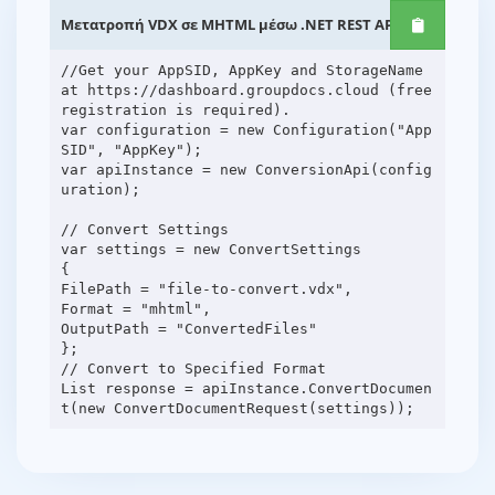
Μετατροπή VDX σε MHTML μέσω .NET REST API
//Get your AppSID, AppKey and StorageName
at https://dashboard.groupdocs.cloud (free
registration is required).
var configuration = new Configuration("App
SID", "AppKey");
var apiInstance = new ConversionApi(config
uration);
// Convert Settings
var settings = new ConvertSettings
{
FilePath = "file-to-convert.vdx",
Format = "mhtml",
OutputPath = "ConvertedFiles"
};
// Convert to Specified Format
List response = apiInstance.ConvertDocumen