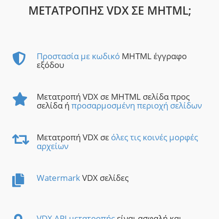
ΜΕΤΑΤΡΟΠΉΣ VDX ΣΕ MHTML;
Προστασία με κωδικό
MHTML έγγραφο
εξόδου
Μετατροπή VDX σε MHTML σελίδα προς
σελίδα ή
προσαρμοσμένη περιοχή σελίδων
Μετατροπή VDX σε
όλες τις κοινές μορφές
αρχείων
Watermark
VDX σελίδες
VDX API μετατροπής
είναι ασφαλή και