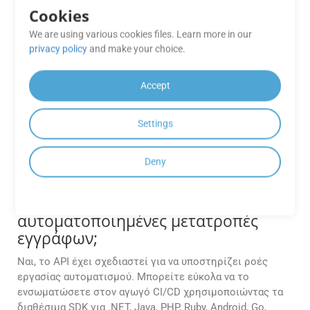
Υπάρχει διαθέσιμο SDK για κινητά
Cookies
για τη δημιουργία εφαρμογών
We are using various cookies files. Learn more in our
Android;
privacy policy
and make your choice.
Ναί. Το GroupDocs Cloud προσφέρει ένα εγγενές Android
Accept
SDK, το Conversion Cloud SDK για Android, επιτρέποντας
στους προγραμματιστές να ενσωματώνουν απευθείας τις
δυνατότητες επεξεργασίας εγγράφων στις εφαρμογές
Settings
τους Android.
Deny
Μπορώ να ενσωματώσω το
GroupDocs.Conversion Cloud στη
διοχέτευση CI/CD μου για
αυτοματοποιημένες μετατροπές
εγγράφων;
Ναι, το API έχει σχεδιαστεί για να υποστηρίζει ροές
εργασίας αυτοματισμού. Μπορείτε εύκολα να το
ενσωματώσετε στον αγωγό CI/CD χρησιμοποιώντας τα
διαθέσιμα SDK για .NET, Java, PHP, Ruby, Android, Go,