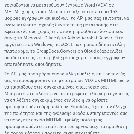
χρειάζονται να μετατρέψουν έγγραφα Word (VDX) σε
MHTML χωρίς κόπο. Με υποστήριξη για πάνω από 153
μορφές εγγράφων και εικόνων, το API μας σάς επιτρέπει να
ενσωματώσετε ισχυρές δυνατότητες μετατροπής στις
εφαρμογές σας χωρίς την ανάγκη πρόσθετου λογισμικού
όπως το Microsoft Office ή το Adobe Acrobat Reader. Είτε
εργάζεστε σε Windows, macOS, Linux ή οποιαδήποτε άλλη
πλατφόρμα, το GroupDocs.Conversion Cloud εξασφαλίζει
απρόσκοπτους και ακριβείς μετασχηματισμούς εγγράφων
οποτεδήποτε, οπουδήποτε.
Το API μας προσφέρει απαράμιλλη ευελιξία, επιτρέποντάς
σας να προσαρμόσετε τις μετατροπές VDX σε MHTML ώστε
να ταιριάζουν στις συγκεκριμένες απαιτήσεις σας.
Μπορείτε να επιλέξετε να μετατρέψετε ολόκληρα έγγραφα,
να επιλέξετε συγκεκριμένες σελίδες ή να ορίσετε
προσαρμοσμένα εύρη σελίδων. Επιπλέον, έχετε τον έλεγχο
της ποιότητας και της ανάλυσης εξόδου, επιτρέποντάς σας
να παράγετε αρχεία MHTML υψηλής ποιότητας
προσαρμοσμένα στα πρότυπα του έργου σας. Για πρόσθετη
λειτουργικότητα, μπορείτε να συμπεριλάβετε