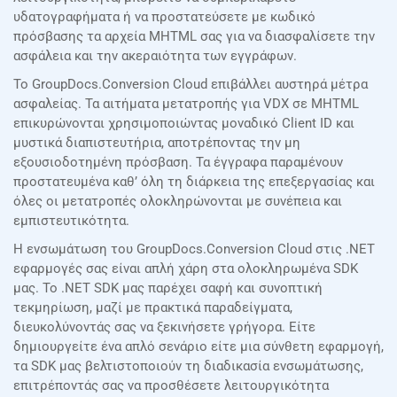
υδατογραφήματα ή να προστατεύσετε με κωδικό
πρόσβασης τα αρχεία MHTML σας για να διασφαλίσετε την
ασφάλεια και την ακεραιότητα των εγγράφων.
Το GroupDocs.Conversion Cloud επιβάλλει αυστηρά μέτρα
ασφαλείας. Τα αιτήματα μετατροπής για VDX σε MHTML
επικυρώνονται χρησιμοποιώντας μοναδικό Client ID και
μυστικά διαπιστευτήρια, αποτρέποντας την μη
εξουσιοδοτημένη πρόσβαση. Τα έγγραφα παραμένουν
προστατευμένα καθ’ όλη τη διάρκεια της επεξεργασίας και
όλες οι μετατροπές ολοκληρώνονται με συνέπεια και
εμπιστευτικότητα.
Η ενσωμάτωση του GroupDocs.Conversion Cloud στις .NET
εφαρμογές σας είναι απλή χάρη στα ολοκληρωμένα SDK
μας. Το .NET SDK μας παρέχει σαφή και συνοπτική
τεκμηρίωση, μαζί με πρακτικά παραδείγματα,
διευκολύνοντάς σας να ξεκινήσετε γρήγορα. Είτε
δημιουργείτε ένα απλό σενάριο είτε μια σύνθετη εφαρμογή,
τα SDK μας βελτιστοποιούν τη διαδικασία ενσωμάτωσης,
επιτρέποντάς σας να προσθέσετε λειτουργικότητα