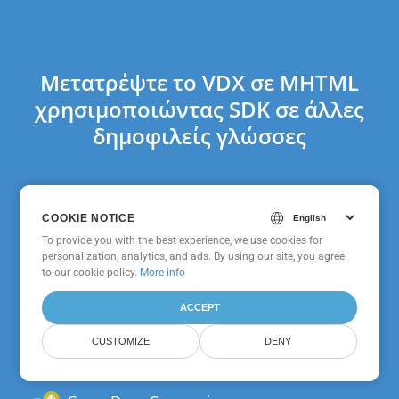
Μετατρέψτε το VDX σε MHTML
χρησιμοποιώντας SDK σε άλλες
δημοφιλείς γλώσσες
COOKIE NOTICE
COOKIE NOTICE
GroupDocs.Conversion
To provide you with the best experience, we use cookies for
To provide you with the best experience, we use cookies for
Cloud Για cURL
personalization, analytics, and ads. By using our site, you agree
personalization, analytics, and ads. By using our site, you agree
to
to our cookie policy.
our cookie policy
.
More info
ACCEPT
ACCEPT
GroupDocs.Conversion
Cloud SDK Για Node.js
CUSTOMIZE
CUSTOMIZE
DENY
DENY