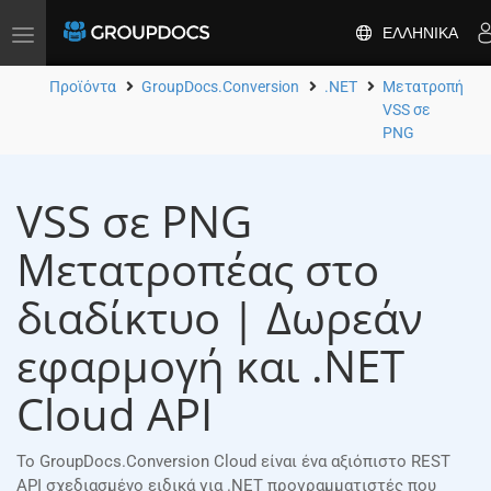
ΕΛΛΗΝΙΚΆ
Toggle
navigation
Προϊόντα
GroupDocs.Conversion
.NET
Μετατροπή
VSS σε
PNG
VSS σε PNG
Μετατροπέας στο
διαδίκτυο | Δωρεάν
εφαρμογή και .NET
Cloud API
Το GroupDocs.Conversion Cloud είναι ένα αξιόπιστο REST
API σχεδιασμένο ειδικά για .NET προγραμματιστές που