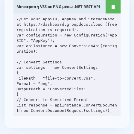
Μετατροπή VSS σε PNG μέσω .NET REST API
//Get your AppSID, AppKey and StorageName
at https://dashboard.groupdocs.cloud (free
registration is required).
var configuration = new Configuration("App
SID", "AppKey");
var apiInstance = new ConversionApi(config
uration);
// Convert Settings
var settings = new ConvertSettings
{
FilePath = "file-to-convert.vss",
Format = "png",
OutputPath = "ConvertedFiles"
};
// Convert to Specified Format
List response = apiInstance.ConvertDocumen