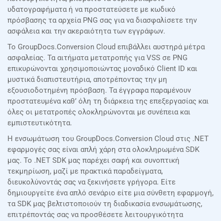
υδατογραφήματα ή να προστατεύσετε με κωδικό
πρόσβασης τα αρχεία PNG σας για να διασφαλίσετε την
ασφάλεια και την ακεραιότητα των εγγράφων.
Το GroupDocs.Conversion Cloud επιβάλλει αυστηρά μέτρα
ασφαλείας. Τα αιτήματα μετατροπής για VSS σε PNG
επικυρώνονται χρησιμοποιώντας μοναδικό Client ID και
μυστικά διαπιστευτήρια, αποτρέποντας την μη
εξουσιοδοτημένη πρόσβαση. Τα έγγραφα παραμένουν
προστατευμένα καθ’ όλη τη διάρκεια της επεξεργασίας και
όλες οι μετατροπές ολοκληρώνονται με συνέπεια και
εμπιστευτικότητα.
Η ενσωμάτωση του GroupDocs.Conversion Cloud στις .NET
εφαρμογές σας είναι απλή χάρη στα ολοκληρωμένα SDK
μας. Το .NET SDK μας παρέχει σαφή και συνοπτική
τεκμηρίωση, μαζί με πρακτικά παραδείγματα,
διευκολύνοντάς σας να ξεκινήσετε γρήγορα. Είτε
δημιουργείτε ένα απλό σενάριο είτε μια σύνθετη εφαρμογή,
τα SDK μας βελτιστοποιούν τη διαδικασία ενσωμάτωσης,
επιτρέποντάς σας να προσθέσετε λειτουργικότητα