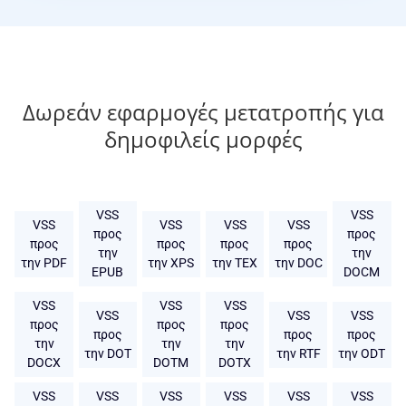
Δωρεάν εφαρμογές μετατροπής για
δημοφιλείς μορφές
VSS
VSS
VSS
VSS
VSS
VSS
προς
προς
προς
προς
προς
προς
την
την
την PDF
την XPS
την TEX
την DOC
EPUB
DOCM
VSS
VSS
VSS
VSS
VSS
VSS
προς
προς
προς
προς
προς
προς
την
την
την
την DOT
την RTF
την ODT
DOCX
DOTM
DOTX
VSS
VSS
VSS
VSS
VSS
VSS