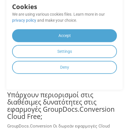
δοκιμής. Για εμπορική χρήση, εξετάστε το ενδεχόμενο
Cookies
αναβάθμισης σε πρόγραμμα συνδρομής επί πληρωμή για
We are using various cookies files. Learn more in our
πλήρεις δυνατότητες και υποστήριξη.
privacy policy
and make your choice.
Υπάρχει διαθέσιμο SDK για κινητά
για τη δημιουργία εφαρμογών
Accept
Android;
Settings
Ναί. Το GroupDocs Cloud προσφέρει ένα εγγενές Android
SDK, το Conversion Cloud SDK για Android, επιτρέποντας
στους προγραμματιστές να ενσωματώνουν απευθείας τις
Deny
δυνατότητες επεξεργασίας εγγράφων στις εφαρμογές
τους Android.
Υπάρχουν περιορισμοί στις
διαθέσιμες δυνατότητες στις
εφαρμογές GroupDocs.Conversion
Cloud Free;
GroupDocs.Conversion Οι δωρεάν εφαρμογές Cloud