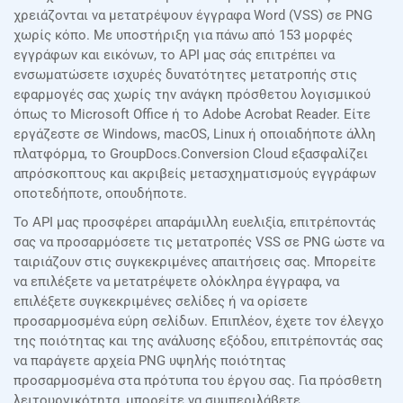
χρειάζονται να μετατρέψουν έγγραφα Word (VSS) σε PNG
χωρίς κόπο. Με υποστήριξη για πάνω από 153 μορφές
εγγράφων και εικόνων, το API μας σάς επιτρέπει να
ενσωματώσετε ισχυρές δυνατότητες μετατροπής στις
εφαρμογές σας χωρίς την ανάγκη πρόσθετου λογισμικού
όπως το Microsoft Office ή το Adobe Acrobat Reader. Είτε
εργάζεστε σε Windows, macOS, Linux ή οποιαδήποτε άλλη
πλατφόρμα, το GroupDocs.Conversion Cloud εξασφαλίζει
απρόσκοπτους και ακριβείς μετασχηματισμούς εγγράφων
οποτεδήποτε, οπουδήποτε.
Το API μας προσφέρει απαράμιλλη ευελιξία, επιτρέποντάς
σας να προσαρμόσετε τις μετατροπές VSS σε PNG ώστε να
ταιριάζουν στις συγκεκριμένες απαιτήσεις σας. Μπορείτε
να επιλέξετε να μετατρέψετε ολόκληρα έγγραφα, να
επιλέξετε συγκεκριμένες σελίδες ή να ορίσετε
προσαρμοσμένα εύρη σελίδων. Επιπλέον, έχετε τον έλεγχο
της ποιότητας και της ανάλυσης εξόδου, επιτρέποντάς σας
να παράγετε αρχεία PNG υψηλής ποιότητας
προσαρμοσμένα στα πρότυπα του έργου σας. Για πρόσθετη
λειτουργικότητα, μπορείτε να συμπεριλάβετε