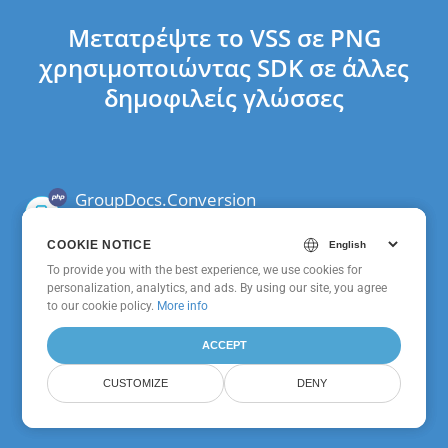
Μετατρέψτε το VSS σε PNG
χρησιμοποιώντας SDK σε άλλες
δημοφιλείς γλώσσες
GroupDocs.Conversion
Cloud SDK Για PHP
COOKIE NOTICE
COOKIE NOTICE
To provide you with the best experience, we use cookies for
To provide you with the best experience, we use cookies for
personalization, analytics, and ads. By using our site, you agree
personalization, analytics, and ads. By using our site, you agree
GroupDocs.Conversion
to
to our cookie policy.
our cookie policy
.
More info
Cloud SDK Για Node.js
ACCEPT
ACCEPT
CUSTOMIZE
CUSTOMIZE
DENY
DENY
GroupDocs.Conversion
Cloud Για cURL