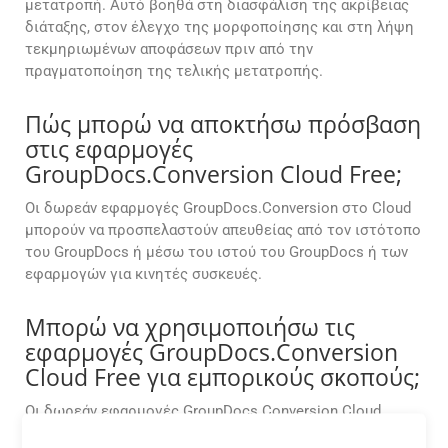
μετατροπή. Αυτό βοηθά στη διασφάλιση της ακρίβειας
διάταξης, στον έλεγχο της μορφοποίησης και στη λήψη
τεκμηριωμένων αποφάσεων πριν από την
πραγματοποίηση της τελικής μετατροπής.
Πώς μπορώ να αποκτήσω πρόσβαση
στις εφαρμογές
GroupDocs.Conversion Cloud Free;
Οι δωρεάν εφαρμογές GroupDocs.Conversion στο Cloud
μπορούν να προσπελαστούν απευθείας από τον ιστότοπο
του GroupDocs ή μέσω του ιστού του GroupDocs ή των
εφαρμογών για κινητές συσκευές.
Μπορώ να χρησιμοποιήσω τις
εφαρμογές GroupDocs.Conversion
Cloud Free για εμπορικούς σκοπούς;
Οι δωρεάν εφαρμογές GroupDocs.Conversion Cloud
προορίζονται κυρίως για σκοπούς αξιολόγησης και