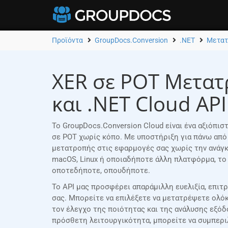
Προϊόντα
GroupDocs.Conversion
.NET
Μετατ
XER σε POT Μετατ
και .NET Cloud API
Το GroupDocs.Conversion Cloud είναι ένα αξιόπι
σε POT χωρίς κόπο. Με υποστήριξη για πάνω από
μετατροπής στις εφαρμογές σας χωρίς την ανάγκη
macOS, Linux ή οποιαδήποτε άλλη πλατφόρμα, το
οποτεδήποτε, οπουδήποτε.
Το API μας προσφέρει απαράμιλλη ευελιξία, επιτ
σας. Μπορείτε να επιλέξετε να μετατρέψετε ολόκ
τον έλεγχο της ποιότητας και της ανάλυσης εξό
πρόσθετη λειτουργικότητα, μπορείτε να συμπερι