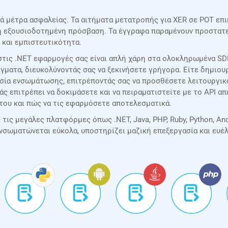
ά μέτρα ασφαλείας. Τα αιτήματα μετατροπής για XER σε POT επι
μη εξουσιοδοτημένη πρόσβαση. Τα έγγραφα παραμένουν προστατευ
 και εμπιστευτικότητα.
τις .NET εφαρμογές σας είναι απλή χάρη στα ολοκληρωμένα SDK
γματα, διευκολύνοντάς σας να ξεκινήσετε γρήγορα. Είτε δημιουρ
ασία ενσωμάτωσης, επιτρέποντάς σας να προσθέσετε λειτουργι
σάς επιτρέπει να δοκιμάσετε και να πειραματιστείτε με το API 
του και πώς να τις εφαρμόσετε αποτελεσματικά.
ις μεγάλες πλατφόρμες όπως .NET, Java, PHP, Ruby, Python, Andr
ενσωματώνεται εύκολα, υποστηρίζει μαζική επεξεργασία και ευέ