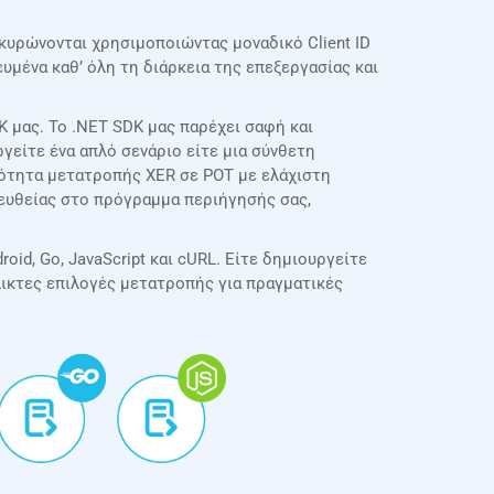
κυρώνονται χρησιμοποιώντας μοναδικό Client ID
μένα καθ’ όλη τη διάρκεια της επεξεργασίας και
 μας. Το .NET SDK μας παρέχει σαφή και
γείτε ένα απλό σενάριο είτε μια σύνθετη
κότητα μετατροπής XER σε POT με ελάχιστη
απευθείας στο πρόγραμμα περιήγησής σας,
oid, Go, JavaScript και cURL. Είτε δημιουργείτε
λικτες επιλογές μετατροπής για πραγματικές