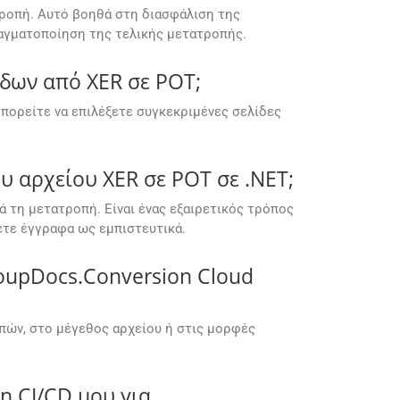
τροπή. Αυτό βοηθά στη διασφάλιση της
αγματοποίηση της τελικής μετατροπής.
ίδων από XER σε POT;
πορείτε να επιλέξετε συγκεκριμένες σελίδες
 αρχείου XER σε POT σε .NET;
ά τη μετατροπή. Είναι ένας εξαιρετικός τρόπος
ετε έγγραφα ως εμπιστευτικά.
roupDocs.Conversion Cloud
πών, στο μέγεθος αρχείου ή στις μορφές
 CI/CD μου για