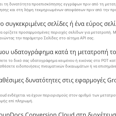
ζει τη δυνατότητα προεπισκόπησης εγγράφων πριν από τη μετα
οίησης και στη λήψη τεκμηριωμένων αποφάσεων πριν από την πρ
συγκεκριμένες σελίδες ή ένα εύρος σελ
 να ορίζετε προσαρμοσμένες περιοχές σελίδων για μετατροπή. Μ
μοποιώντας την παράμετρο Σελίδες στο αίτημα API σας.
ου υδατογράφημα κατά τη μετατροπή του
έσετε το δικό σας υδατογράφημα κειμένου ή εικόνας στο POT κατ
ροσθέσετε ειδοποιήσεις πνευματικών δικαιωμάτων ή να επισημάν
αθέσιμες δυνατότητες στις εφαρμογές G
oud ενδέχεται να έχουν περιορισμούς στον αριθμό των μετατρο
ομής επί πληρωμή.
pDocs.Conversion Cloud στη διοχέτευση