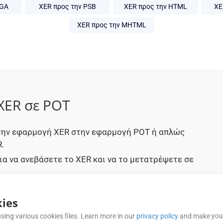
TGA
XER προς την PSB
XER προς την HTML
XE
XER προς την MHTML
XER σε POT
στην εφαρμογή XER στην εφαρμογή POT ή απλώς
.
ια να ανεβάσετε το XER και να το μετατρέψετε σε
όταν εμφανιστεί μετά την επιτυχή μετατροπή
ies
μοποιήσετε το έγγραφο που μετατράπηκε σε POT
sing various cookies files. Learn more in our
privacy policy
and make your