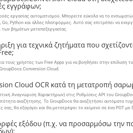
ές εγγράφων;
ει ροές εργασίας αυτοματισμού. Μπορείτε εύκολα να το ενσωμα
oid, Go, Python και άλλες πλατφόρμες. Αυτό σας επιτρέπει να ε
ή των βημάτων μετεπεξεργασίας.
ιξη για τεχνικά ζητήματα που σχετίζοντ
ree;
ια τους χρήστες των Free Apps για να βοηθήσει στην επίλυση τ
GroupDocs.Conversion Cloud.
sion Cloud OCR κατά τη μετατροπή σαρω
πτική Αναγνώριση Χαρακτήρων) στις Ρυθμίσεις API του GroupDo
τότητα αναζήτησης. Το GroupDocs θα αναζητήσει αυτόματα τυχό
ς σας, θα εξαγάγει και θα μετατρέψει το κείμενο σε ένα POT με
φές εξόδου (π.χ. να προσαρμόσω την ποι
δων);