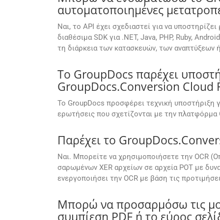
αυτοματοποιημένες μετατροπ
Ναι, το API έχει σχεδιαστεί για να υποστηρίζ
διαθέσιμα SDK για .NET, Java, PHP, Ruby, Andr
τη διάρκεια των κατασκευών, των αναπτύξεων 
Το GroupDocs παρέχει υποστήρ
GroupDocs.Conversion Cloud F
Το GroupDocs προσφέρει τεχνική υποστήριξη γ
ερωτήσεις που σχετίζονται με την πλατφόρμα 
Παρέχει το GroupDocs.Conver
Ναι. Μπορείτε να χρησιμοποιήσετε την OCR (Ο
σαρωμένων XER αρχείων σε αρχεία POT με δυνα
ενεργοποιήσει την OCR με βάση τις προτιμήσει
Μπορώ να προσαρμόσω τις μορ
συμπίεση PDF ή το εύρος σελί