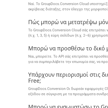
Ναί. Το GroupDocs.Conversion Cloud υποστηρί
ακρίβειας διάταξης, στον έλεγχο της μορφοπ
Πώς μπορώ να μετατρέψω μόνο 
Το GroupDocs.Conversion Cloud σάς επιτρέπει
(π.χ. 1, 3, 5) ή εύρη σελίδων (π.χ. 2–6) χρησι
Μπορώ να προσθέσω το δικό μ
Ναι, μπορείτε. Το API σάς επιτρέπει να προσθ
για να συμπεριλάβετε την επωνυμία σας, να π
Υπάρχουν περιορισμοί στις δι
Free;
GroupDocs.Conversion Οι δωρεάν εφαρμογές Cl
εξόδου σε σύγκριση με τα προγράμματα συνδρ
Μπορώ να ενσωματώσω το Grou