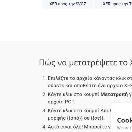
XER προς την SVGZ
XER προς την 
Πώς να μετατρέψετε το 
Επιλέξτε το αρχείο κάνοντας κλικ 
σύρετε και αποθέστε ένα αρχείο XER
Κάντε κλικ στο κουμπί
Μετατροπή
γ
αρχείο POT.
Κάντε κλικ στο κουμπί Αποθήκευση 
μορφής {{από}} σε {{σε}}.
Cook
Αυτό είναι όλο! Μπορείτε να χρησι
We are u