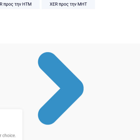
R προς την HTM
XER προς την MHT
 choice.