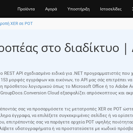
Προϊόντα
Αγορά
Υποστήριξη
Ιστοσελίδες
ροπή XER σε POT
ροπέας στο διαδίκτυο 
στο REST API σχεδιασμένο ειδικά για .NET προγραμματιστές που
 153 μορφές εγγράφων και εικόνων, το API μας σάς επιτρέπει 
 πρόσθετου λογισμικού όπως το Microsoft Office ή το Adobe Ac
 GroupDocs.Conversion Cloud εξασφαλίζει απρόσκοπτους και α
ρέποντάς σας να προσαρμόσετε τις μετατροπές XER σε POT ώστε
ληρα έγγραφα, να επιλέξετε συγκεκριμένες σελίδες ή να ορίσε
δου, επιτρέποντάς σας να παράγετε αρχεία POT υψηλής ποιότητα
λάβετε υδατογραφήματα ή να προστατεύσετε με κωδικό πρόσβασ