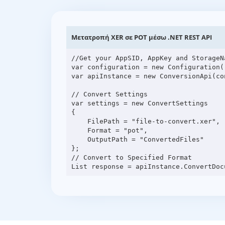
Μετατροπή XER σε POT μέσω .NET REST API
//Get your AppSID, AppKey and StorageN
var configuration = new Configuration(
var apiInstance = new ConversionApi(con
// Convert Settings

var settings = new ConvertSettings

{

    FilePath = "file-to-convert.xer",

    Format = "pot",

    OutputPath = "ConvertedFiles"

};

// Convert to Specified Format
