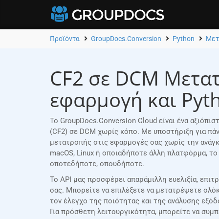
Προϊόντα
GroupDocs.Conversion
Python
Μετ
CF2 σε DCM Μετατ
εφαρμογή και Pyth
Το GroupDocs.Conversion Cloud είναι ένα αξιόπι
(CF2) σε DCM χωρίς κόπο. Με υποστήριξη για πά
μετατροπής στις εφαρμογές σας χωρίς την ανάγκη
macOS, Linux ή οποιαδήποτε άλλη πλατφόρμα, το
οποτεδήποτε, οπουδήποτε.
Το API μας προσφέρει απαράμιλλη ευελιξία, επι
σας. Μπορείτε να επιλέξετε να μετατρέψετε ολόκ
τον έλεγχο της ποιότητας και της ανάλυσης εξό
Για πρόσθετη λειτουργικότητα, μπορείτε να συμ