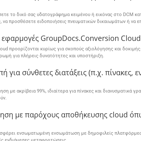
έσετε το δικό σας υδατογράφημα κειμένου ή εικόνας στο DCM κατ
ς, να προσθέσετε ειδοποιήσεις πνευματικών δικαιωμάτων ή να ε
εφαρμογές GroupDocs.Conversion Cloud 
oud προορίζονται κυρίως για σκοπούς αξιολόγησης και δοκιμής.
ωμή για πλήρεις δυνατότητες και υποστήριξη.
ή για σύνθετες διατάξεις (π.χ. πίνακες,
ση με ακρίβεια 99%, ιδιαίτερα για πίνακες και διανυσματικά γρ
ύν.
ίηση με παρόχους αποθήκευσης cloud όπω
οσφέρει ενσωματωμένη ενσωμάτωση με δημοφιλείς πλατφόρμες 
ίς ενδιάμεσες μεταφορτώσεις.