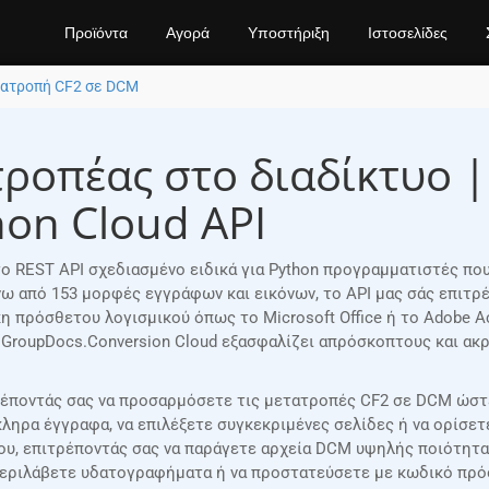
Προϊόντα
Αγορά
Υποστήριξη
Ιστοσελίδες
ατροπή CF2 σε DCM
ροπέας στο διαδίκτυο 
on Cloud API
στο REST API σχεδιασμένο ειδικά για Python προγραμματιστές π
νω από 153 μορφές εγγράφων και εικόνων, το API μας σάς επιτ
 πρόσθετου λογισμικού όπως το Microsoft Office ή το Adobe Ac
 GroupDocs.Conversion Cloud εξασφαλίζει απρόσκοπτους και α
τρέποντάς σας να προσαρμόσετε τις μετατροπές CF2 σε DCM ώστε
ληρα έγγραφα, να επιλέξετε συγκεκριμένες σελίδες ή να ορίσε
δου, επιτρέποντάς σας να παράγετε αρχεία DCM υψηλής ποιότητ
περιλάβετε υδατογραφήματα ή να προστατεύσετε με κωδικό πρό