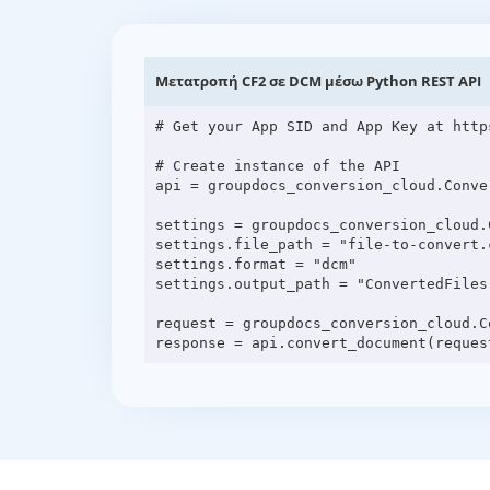
Μετατροπή CF2 σε DCM μέσω Python REST API
# Get your App SID and App Key at http
# Create instance of the API

api = groupdocs_conversion_cloud.Conve
settings = groupdocs_conversion_cloud.C
settings.file_path = "file-to-convert.c
settings.format = "dcm"

settings.output_path = "ConvertedFiles"
request = groupdocs_conversion_cloud.C