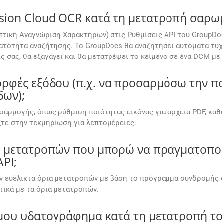
sion Cloud OCR κατά τη μετατροπή σαρω
πτική Αναγνώριση Χαρακτήρων) στις Ρυθμίσεις API του GroupDo
τότητα αναζήτησης. Το GroupDocs θα αναζητήσει αυτόματα τυχό
ς σας, θα εξαγάγει και θα μετατρέψει το κείμενο σε ένα DCM μ
φές εξόδου (π.χ. να προσαρμόσω την ποι
δων);
σαρμογής, όπως ρύθμιση ποιότητας εικόνας για αρχεία PDF, κα
τε στην τεκμηρίωση για λεπτομέρειες.
ων μετατροπών που μπορώ να πραγματοπο
PI;
ν ευέλικτα όρια μετατροπών με βάση το πρόγραμμα συνδρομής 
ικά με τα όρια μετατροπών.
μου υδατογράφημα κατά τη μετατροπή το