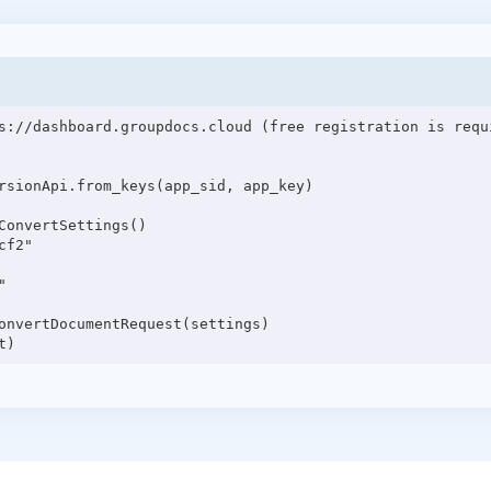
s://dashboard.groupdocs.cloud (free registration is requi
rsionApi.from_keys(app_sid, app_key)

onvertSettings()

f2"



onvertDocumentRequest(settings)
