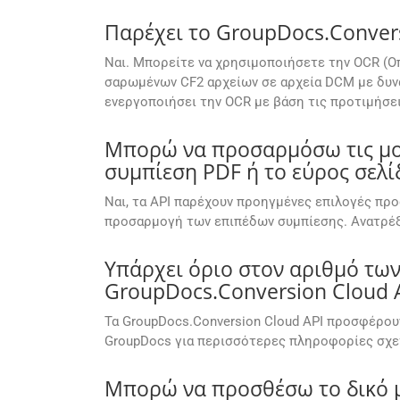
Παρέχει το GroupDocs.Conver
Ναι. Μπορείτε να χρησιμοποιήσετε την OCR (Ο
σαρωμένων CF2 αρχείων σε αρχεία DCM με δυνα
ενεργοποιήσει την OCR με βάση τις προτιμήσει
Μπορώ να προσαρμόσω τις μορ
συμπίεση PDF ή το εύρος σελί
Ναι, τα API παρέχουν προηγμένες επιλογές προ
προσαρμογή των επιπέδων συμπίεσης. Ανατρέξ
Υπάρχει όριο στον αριθμό τ
GroupDocs.Conversion Cloud A
Τα GroupDocs.Conversion Cloud API προσφέρου
GroupDocs για περισσότερες πληροφορίες σχετ
Μπορώ να προσθέσω το δικό 