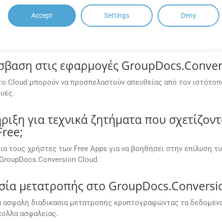
ΣΥΧΝΈΣ ΕΡΩΤΉΣΕΙΣ (FAQ)
Accept
Settings
Deny
αση στις εφαρμογές GroupDocs.Convers
ο Cloud μπορούν να προσπελαστούν απευθείας από τον ιστότοπ
υές.
ιξη για τεχνικά ζητήματα που σχετίζοντ
ree;
ια τους χρήστες των Free Apps για να βοηθήσει στην επίλυση τ
GroupDocs.Conversion Cloud.
σία μετατροπής στο GroupDocs.Conversi
ια ασφαλή διαδικασία μετατροπής κρυπτογραφώντας τα δεδομένα 
ολλα ασφαλείας.