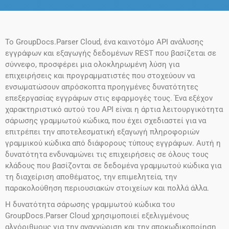
Το GroupDocs.Parser Cloud, ένα καινοτόμο API ανάλυσης
εγγράφων και εξαγωγής δεδομένων REST που βασίζεται σε
σύννεφο, προσφέρει μια ολοκληρωμένη λύση για
επιχειρήσεις και προγραμματιστές που στοχεύουν να
ενσωματώσουν απρόσκοπτα προηγμένες δυνατότητες
επεξεργασίας εγγράφων στις εφαρμογές τους. Ένα εξέχον
χαρακτηριστικό αυτού του API είναι η άρτια λειτουργικότητα
σάρωσης γραμμωτού κώδικα, που έχει σχεδιαστεί για να
επιτρέπει την αποτελεσματική εξαγωγή πληροφοριών
γραμμικού κώδικα από διάφορους τύπους εγγράφων. Αυτή η
δυνατότητα ενδυναμώνει τις επιχειρήσεις σε όλους τους
κλάδους που βασίζονται σε δεδομένα γραμμωτού κώδικα για
τη διαχείριση αποθέματος, την επιμελητεία, την
παρακολούθηση περιουσιακών στοιχείων και πολλά άλλα.
Η δυνατότητα σάρωσης γραμμωτού κώδικα του
GroupDocs.Parser Cloud χρησιμοποιεί εξελιγμένους
αλγόριθμους για την αναγνώριση και την αποκωδικοποίηση