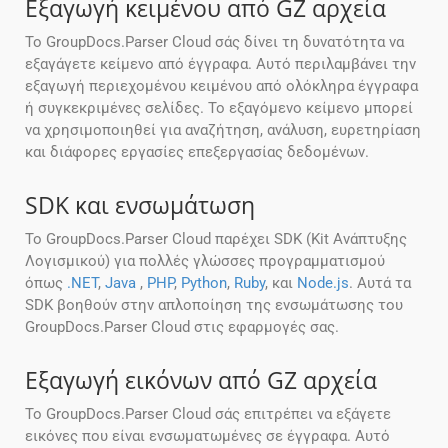
Εξαγωγή κειμένου από GZ αρχεία
Το GroupDocs.Parser Cloud σάς δίνει τη δυνατότητα να
εξαγάγετε κείμενο από έγγραφα. Αυτό περιλαμβάνει την
εξαγωγή περιεχομένου κειμένου από ολόκληρα έγγραφα
ή συγκεκριμένες σελίδες. Το εξαγόμενο κείμενο μπορεί
να χρησιμοποιηθεί για αναζήτηση, ανάλυση, ευρετηρίαση
και διάφορες εργασίες επεξεργασίας δεδομένων.
SDK και ενσωμάτωση
Το GroupDocs.Parser Cloud παρέχει SDK (Kit Ανάπτυξης
Λογισμικού) για πολλές γλώσσες προγραμματισμού
όπως
.NET
,
Java
,
PHP
,
Python
,
Ruby
, και
Node.js
. Αυτά τα
SDK βοηθούν στην απλοποίηση της ενσωμάτωσης του
GroupDocs.Parser Cloud στις εφαρμογές σας.
Εξαγωγή εικόνων από GZ αρχεία
Το GroupDocs.Parser Cloud σάς επιτρέπει να εξάγετε
εικόνες που είναι ενσωματωμένες σε έγγραφα. Αυτό