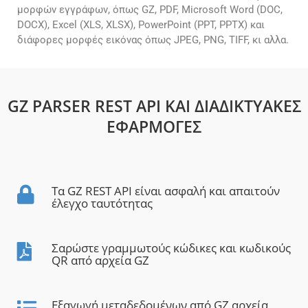
μορφών εγγράφων, όπως GZ, PDF, Microsoft Word (DOC,
DOCX), Excel (XLS, XLSX), PowerPoint (PPT, PPTX) και
διάφορες μορφές εικόνας όπως JPEG, PNG, TIFF, κι αλλα.
GZ PARSER REST API ΚΑΙ ΔΙΑΔΙΚΤΥΑΚΈΣ
ΕΦΑΡΜΟΓΈΣ
Τα GZ REST API είναι ασφαλή και απαιτούν
έλεγχο ταυτότητας
Σαρώστε γραμμωτούς κώδικες και κωδικούς
QR από αρχεία GZ
Εξαγωγή μεταδεδομένων από GZ αρχεία