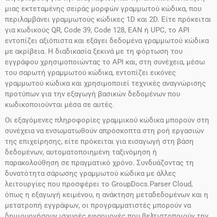
μιας εκτεταμένης σειράς μορφών γραμμωτού κώδικα, που
περιλαμβάνει γραμμωτούς κώδικες 1D και 2D. Είτε πρόκειται
για κωδικούς QR, Code 39, Code 128, EAN ή UPC, το API
εντοπίζει αξιόπιστα και εξάγει δεδομένα γραμμωτού κώδικα
με ακρίβεια. Η διαδικασία ξεκινά με τη φόρτωση του
εγγράφου χρησιμοποιώντας το API και, στη συνέχεια, μέσω
του σαρωτή γραμμωτού κώδικα, εντοπίζει εικόνες
γραμμωτού κώδικα και χρησιμοποιεί τεχνικές αναγνώρισης
προτύπων για την εξαγωγή βασικών δεδομένων που
κωδικοποιούνται μέσα σε αυτές.
Οι εξαγόμενες πληροφορίες γραμμικού κώδικα μπορούν στη
συνέχεια να ενσωματωθούν απρόσκοπτα στη ροή εργασιών
της επιχείρησης, είτε πρόκειται για εισαγωγή στη βάση
δεδομένων, αυτοματοποιημένη ταξινόμηση ή
παρακολούθηση σε πραγματικό χρόνο. Συνδυάζοντας τη
δυνατότητα σάρωσης γραμμωτού κώδικα με άλλες
λειτουργίες που προσφέρει το GroupDocs.Parser Cloud,
όπως η εξαγωγή κειμένου, η ανάκτηση μεταδεδομένων και η
μετατροπή εγγράφων, οι προγραμματιστές μπορούν να
δημιουργήσουν ισχυρές εφαρμογές που βελτιστοποιούν την