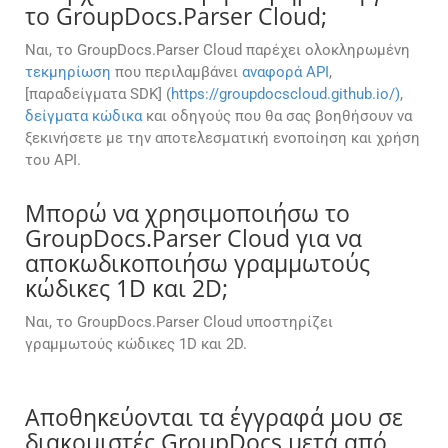
το GroupDocs.Parser Cloud;
Ναι, το GroupDocs.Parser Cloud παρέχει ολοκληρωμένη
τεκμηρίωση
που περιλαμβάνει
αναφορά API
,
[παραδείγματα SDK] (
https://groupdocscloud.github.io/)
,
δείγματα κώδικα
και οδηγούς που θα σας βοηθήσουν να
ξεκινήσετε με την αποτελεσματική ενοποίηση και χρήση
του API.
Μπορώ να χρησιμοποιήσω το
GroupDocs.Parser Cloud για να
αποκωδικοποιήσω γραμμωτούς
κώδικες 1D και 2D;
Ναι, το GroupDocs.Parser Cloud υποστηρίζει
γραμμωτούς κώδικες 1D και 2D.
Αποθηκεύονται τα έγγραφά μου σε
διακομιστές GroupDocs μετά από