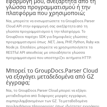
εφαρμογή μου, ανεξάρτητα από τη
γλώσσα προγραμματισμού ή την
πλατφόρμα που χρησιμοποιώ;
Ναι, μπορείτε να ενσωματώσετε τα GroupDocs.Parser
Cloud API στην εφαρμογή σας ανεξάρτητα από τη
γλώσσα προγραμματισμού ή την πλατφόρμα. Το
GroupDocs παρέχει SDK για δημοφιλείς γλώσσες
προγραμματισμού όπως .NET, Java, PHP, Python, Ruby και
Node.js. Επιπλέον, μπορείτε να χρησιμοποιήσετε τα
RESTful API απευθείας με οποιαδήποτε γλώσσα
προγραμματισμού που υποστηρίζει αιτήματα HTTP.
Μπορεί το GroupDocs.Parser Cloud
να εξαγάγει μεταδεδομένα από GZ
έγγραφα;
Ναι, το GroupDocs.Parser Cloud μπορεί να εξάγει
μεταδεδομένα από διάφορες μορφές εγγράφων,
συμπεριλαμβανομένων των GZ. Τα μεταδεδομένα
περιλαμβάνουν πληροφορίες όπως ιδιότητες εγγράφου