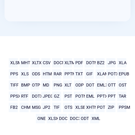
XLSM
MHTML
XLTX
CSV
DOCM
XLTM
PDF
DOTM
BZ2
JPG
XLA
PPS
XLS
ODS
HTML
RAR
PPTM
TXT
GIF
XLAM
POTX
EPUB
TIFF
BMP
OTP
MD
PNG
XLT
ODP
DOT
EMLX
OTT
OST
PPSX
RTF
DOTX
JPEG
GZ
PST
POTM
EML
PPTX
PPT
TAR
FB2
CHM
MSG
JP2
TIF
OTS
XLSB
XHTML
POT
ZIP
PPSM
ONE
XLSX
DOC
DOCX
ODT
XML