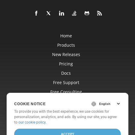
Home
Products
New Releases
Pricing
Docs
Free Support
Free Consulting
Blog
COOKIE NOTICE
Websites
To provide you with the best experience, we use cookies for
personalization, analytics, and ads. By using our site, you agree
About
to
our cookie policy
.
ACCEPT