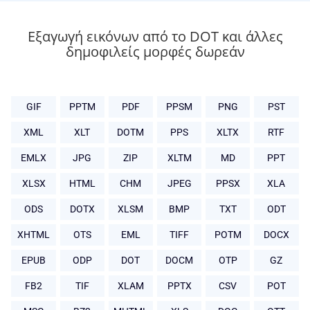
Εξαγωγή εικόνων από το DOT και άλλες
δημοφιλείς μορφές δωρεάν
GIF
PPTM
PDF
PPSM
PNG
PST
XML
XLT
DOTM
PPS
XLTX
RTF
EMLX
JPG
ZIP
XLTM
MD
PPT
XLSX
HTML
CHM
JPEG
PPSX
XLA
ODS
DOTX
XLSM
BMP
TXT
ODT
XHTML
OTS
EML
TIFF
POTM
DOCX
EPUB
ODP
DOT
DOCM
OTP
GZ
FB2
TIF
XLAM
PPTX
CSV
POT