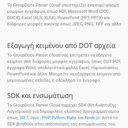
Το GroupDocs.Parser Cloud υποστηρίζει ένα ευρύ φάσμα
μορφών εγγράφων, όπως PDF, Microsoft Word (DOC,
DOCX), Excel (XLS, XLSX), PowerPoint (PPT, PPTX) και
διάφορες μορφές εικόνας όπως JPEG, PNG, TIFF και άλλα
.
Εξαγωγή κειμένου από DOT αρχεία
Το GroupDocs.Parser Cloud σάς επιτρέπει να εξάγετε
κείμενο από διάφορες μορφές εγγράφων, όπως DOT PDF,
έγγραφα Word, υπολογιστικά φύλλα Excel, παρουσιάσεις
PowerPoint και άλλα. Μπορείτε να εξαγάγετε κείμενο από
μεμονωμένες σελίδες ή ολόκληρο το έγγραφο.
SDK και ενσωμάτωση
Το GroupDocs.Parser Cloud παρέχει SDK (Kit Ανάπτυξης
Λογισμικού) για δημοφιλείς γλώσσες προγραμματισμού
όπως
.NET
,
Java
,
PHP
,
Python
,
Ruby
, και
Node.js
. Αυτά τα
SDK βοηθούν στην απλοποίηση της ενσωμάτωσης του