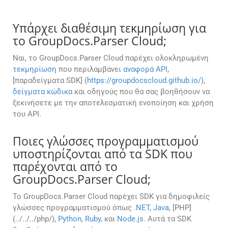
Υπάρχει διαθέσιμη τεκμηρίωση για
το GroupDocs.Parser Cloud;
Ναι, το GroupDocs.Parser Cloud παρέχει ολοκληρωμένη
τεκμηρίωση
που περιλαμβάνει
αναφορά API
,
[παραδείγματα SDK] (
https://groupdocscloud.github.io/)
,
δείγματα κώδικα
και οδηγούς που θα σας βοηθήσουν να
ξεκινήσετε με την αποτελεσματική ενοποίηση και χρήση
του API.
Ποιες γλώσσες προγραμματισμού
υποστηρίζονται από τα SDK που
παρέχονται από το
GroupDocs.Parser Cloud;
Το GroupDocs.Parser Cloud παρέχει SDK για δημοφιλείς
γλώσσες προγραμματισμού όπως
.NET
,
Java
, [PHP]
(../../../php/),
Python
,
Ruby
, και
Node.js
. Αυτά τα SDK