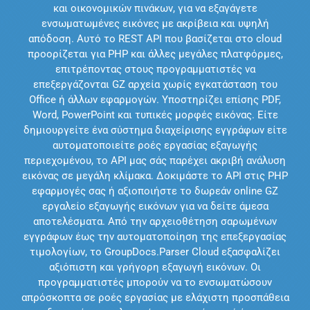
και οικονομικών πινάκων, για να εξαγάγετε
ενσωματωμένες εικόνες με ακρίβεια και υψηλή
απόδοση. Αυτό το REST API που βασίζεται στο cloud
προορίζεται για PHP και άλλες μεγάλες πλατφόρμες,
επιτρέποντας στους προγραμματιστές να
επεξεργάζονται GZ αρχεία χωρίς εγκατάσταση του
Office ή άλλων εφαρμογών. Υποστηρίζει επίσης PDF,
Word, PowerPoint και τυπικές μορφές εικόνας. Είτε
δημιουργείτε ένα σύστημα διαχείρισης εγγράφων είτε
αυτοματοποιείτε ροές εργασίας εξαγωγής
περιεχομένου, το API μας σάς παρέχει ακριβή ανάλυση
εικόνας σε μεγάλη κλίμακα. Δοκιμάστε το API στις PHP
εφαρμογές σας ή αξιοποιήστε το δωρεάν online GZ
εργαλείο εξαγωγής εικόνων για να δείτε άμεσα
αποτελέσματα. Από την αρχειοθέτηση σαρωμένων
εγγράφων έως την αυτοματοποίηση της επεξεργασίας
τιμολογίων, το GroupDocs.Parser Cloud εξασφαλίζει
αξιόπιστη και γρήγορη εξαγωγή εικόνων. Οι
προγραμματιστές μπορούν να το ενσωματώσουν
απρόσκοπτα σε ροές εργασίας με ελάχιστη προσπάθεια