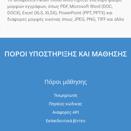
Το GroupDocs.Parser Cloud υποστηρίζει ένα ευρύ φάσμα
μορφών εγγράφων, όπως PDF, Microsoft Word (DOC,
DOCX), Excel (XLS, XLSX), PowerPoint (PPT, PPTX) και
διάφορες μορφές εικόνας όπως JPEG, PNG, TIFF και άλλα
.
ΠΌΡΟΙ ΥΠΟΣΤΉΡΙΞΗΣ ΚΑΙ ΜΆΘΗΣΗΣ
Πόροι μάθησης
Τεκμηρίωση
Πηγαίος κώδικας
Αναφορές API
Εκπαιδευτικά βίντεο