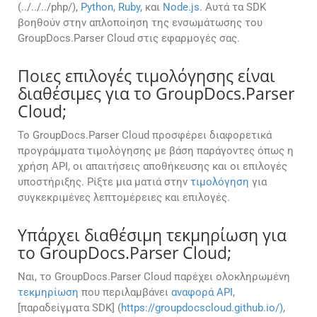
(../../../php/),
Python
,
Ruby
, και
Node.js
. Αυτά τα SDK
βοηθούν στην απλοποίηση της ενσωμάτωσης του
GroupDocs.Parser Cloud στις εφαρμογές σας.
Ποιες επιλογές τιμολόγησης είναι
διαθέσιμες για το GroupDocs.Parser
Cloud;
Το GroupDocs.Parser Cloud προσφέρει διαφορετικά
προγράμματα τιμολόγησης με βάση παράγοντες όπως η
χρήση API, οι απαιτήσεις αποθήκευσης και οι επιλογές
υποστήριξης. Ρίξτε μια ματιά στην
τιμολόγηση
για
συγκεκριμένες λεπτομέρειες και επιλογές.
Υπάρχει διαθέσιμη τεκμηρίωση για
το GroupDocs.Parser Cloud;
Ναι, το GroupDocs.Parser Cloud παρέχει ολοκληρωμένη
τεκμηρίωση
που περιλαμβάνει
αναφορά API
,
[παραδείγματα SDK] (
https://groupdocscloud.github.io/)
,