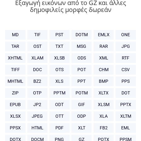
Εξαγωγή εικόνων από το GZ και άλλες
δημοφιλείς μορφές δωρεάν
MD
TIF
PST
DOTM
EMLX
ONE
TAR
OST
TXT
MSG
RAR
JPG
XHTML
XLAM
XLSB
ODS
XML
RTF
TIFF
DOC
OTS
POT
CHM
CSV
MHTML
BZ2
XLS
PPT
BMP
PPS
ZIP
OTP
PPTM
POTM
XLTX
DOT
EPUB
JP2
ODT
GIF
XLSM
PPTX
XLSX
JPEG
OTT
ODP
XLA
XLTM
PPSX
HTML
PDF
XLT
FB2
EML
DOTX
DOCM
PNG
GZ
POTX
PPSM