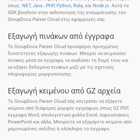
όπως
.NET
,
Java
,
PHP
,
Python
,
Ruby
, και
Node.js
. Αυτά τα
SDK βοηθούν στην απλοποίηση της ενσωμάτωσης του
GroupDocs.Parser Cloud στις εφαρμογές σας.
Εξαγωγή πινάκων από έγγραφα
Το GroupDocs.Parser Cloud προσφέρει προηγμένες
δυνατότητες εξαγωγής πινάκων. Μπορεί να ανιχνεύσει
πίνακες μέσα σε έγγραφα, να αναλύσει τη δομή τους και
να εξάγει δεδομένα πινάκων μαζί με τις σχετικές
πληροφορίες μορφοποίησης.
Εξαγωγή κειμένου από GZ αρχεία
Το GroupDocs.Parser Cloud σάς επιτρέπει να εξάγετε
κείμενο από διάφορες μορφές εγγράφων, όπως GZ PDF,
έγγραφα Word, υπολογιστικά φύλλα Excel, παρουσιάσεις
PowerPoint και άλλα. Μπορείτε να εξαγάγετε κείμενο από
μεμονωμένες σελίδες ή ολόκληρο το έγγραφο.