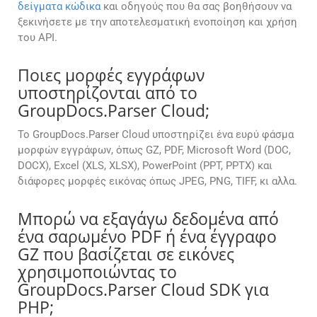
δείγματα κώδικα
και οδηγούς που θα σας βοηθήσουν να
ξεκινήσετε με την αποτελεσματική ενοποίηση και χρήση
του API.
Ποιες μορφές εγγράφων
υποστηρίζονται από το
GroupDocs.Parser Cloud;
Το GroupDocs.Parser Cloud υποστηρίζει ένα ευρύ φάσμα
μορφών εγγράφων, όπως GZ, PDF, Microsoft Word (DOC,
DOCX), Excel (XLS, XLSX), PowerPoint (PPT, PPTX) και
διάφορες μορφές εικόνας όπως JPEG, PNG, TIFF, κι αλλα.
Μπορώ να εξαγάγω δεδομένα από
ένα σαρωμένο PDF ή ένα έγγραφο
GZ που βασίζεται σε εικόνες
χρησιμοποιώντας το
GroupDocs.Parser Cloud SDK για
PHP;