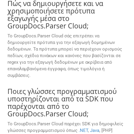
Πώς να δημιουργήσετε και να
χρησιμοποιήσετε πρότυπα
εξαγωγής μέσα στο
GroupDocs.Parser Cloud;
Το GroupDocs.Parser Cloud σάς επιτρέπει να
δημιουργείτε πρότυπα για την εξαγωγή δομημένων
δεδομένων. Τα πρότυπα μπορεί να περιέχουν ορισμούς
πεδίων, σχέδια πινάκων και κανόνες που βασίζονται σε
regex για την εξαγωγή δεδομένων με ακρίβεια από
επαναλαμβανόμενα έγγραφα, όπως τιμολόγια ή
συμβάσεις.
Ποιες γλώσσες προγραμματισμού
υποστηρίζονται από τα SDK που
παρέχονται από το
GroupDocs.Parser Cloud;
Το GroupDocs.Parser Cloud παρέχει SDK για δημοφιλείς
γλώσσες προγραμματισμού όπως
.NET
,
Java
, [PHP]