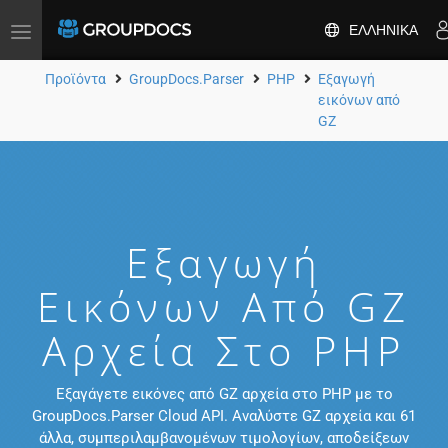
ΕΛΛΗΝΙΚΆ
Toggle
navigation
Προϊόντα
GroupDocs.Parser
PHP
Εξαγωγή
εικόνων από
GZ
Εξαγωγή
Εικόνων Από GZ
Αρχεία Στο PHP
Εξαγάγετε εικόνες από GZ αρχεία στο PHP με το
GroupDocs.Parser Cloud API. Αναλύστε GZ αρχεία και 61
άλλα, συμπεριλαμβανομένων τιμολογίων, αποδείξεων