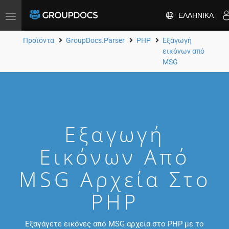
ΕΛΛΗΝΙΚΆ
Toggle
navigation
Προϊόντα
GroupDocs.Parser
PHP
Εξαγωγή
εικόνων από
MSG
Εξαγωγή
Εικόνων Από
MSG Αρχεία Στο
PHP
Εξαγάγετε εικόνες από MSG αρχεία στο PHP με το