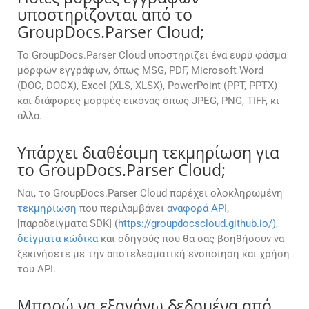
υποστηρίζονται από το
GroupDocs.Parser Cloud;
Το GroupDocs.Parser Cloud υποστηρίζει ένα ευρύ φάσμα
μορφών εγγράφων, όπως MSG, PDF, Microsoft Word
(DOC, DOCX), Excel (XLS, XLSX), PowerPoint (PPT, PPTX)
και διάφορες μορφές εικόνας όπως JPEG, PNG, TIFF, κι
αλλα.
Υπάρχει διαθέσιμη τεκμηρίωση για
το GroupDocs.Parser Cloud;
Ναι, το GroupDocs.Parser Cloud παρέχει ολοκληρωμένη
τεκμηρίωση
που περιλαμβάνει
αναφορά API
,
[παραδείγματα SDK] (
https://groupdocscloud.github.io/)
,
δείγματα κώδικα
και οδηγούς που θα σας βοηθήσουν να
ξεκινήσετε με την αποτελεσματική ενοποίηση και χρήση
του API.
Μπορώ να εξαγάγω δεδομένα από