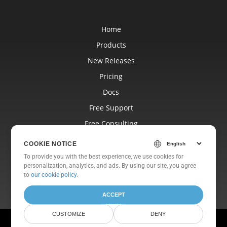
Home
Products
New Releases
Pricing
Docs
Free Support
Free Consulting
Blog
COOKIE NOTICE
Websites
To provide you with the best experience, we use cookies for
personalization, analytics, and ads. By using our site, you agree
About
to
our cookie policy
.
ACCEPT
CUSTOMIZE
DENY
© Aspose Pty Ltd 2001-2026. All Rights Reserved.