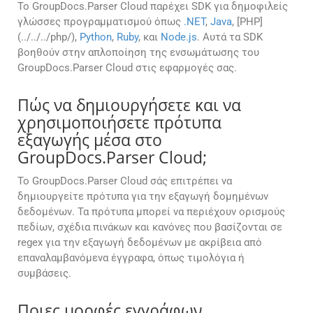
Το GroupDocs.Parser Cloud παρέχει SDK για δημοφιλείς
γλώσσες προγραμματισμού όπως
.NET
,
Java
, [PHP]
(../../../php/),
Python
,
Ruby
, και
Node.js
. Αυτά τα SDK
βοηθούν στην απλοποίηση της ενσωμάτωσης του
GroupDocs.Parser Cloud στις εφαρμογές σας.
Πώς να δημιουργήσετε και να
χρησιμοποιήσετε πρότυπα
εξαγωγής μέσα στο
GroupDocs.Parser Cloud;
Το GroupDocs.Parser Cloud σάς επιτρέπει να
δημιουργείτε πρότυπα για την εξαγωγή δομημένων
δεδομένων. Τα πρότυπα μπορεί να περιέχουν ορισμούς
πεδίων, σχέδια πινάκων και κανόνες που βασίζονται σε
regex για την εξαγωγή δεδομένων με ακρίβεια από
επαναλαμβανόμενα έγγραφα, όπως τιμολόγια ή
συμβάσεις.
Ποιες μορφές εγγράφων