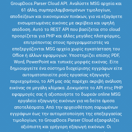
GroupDocs.Parser Cloud API. Αναλύστε MSG αρχεία και
61 άλλα, συμπεριλαμβανομένων τιμολογίων,
αποδείξεων και οικονομικών πινάκων, για να εξαγάγετε
ενσωματωμένες εικόνες με ακρίβεια και υψηλή
απόδοση. Αυτό το REST API που βασίζεται στο cloud
προορίζεται για PHP και άλλες μεγάλες πλατφόρμες,
επιτρέποντας στους προγραμματιστές να
επεξεργάζονται MSG αρχεία χωρίς εγκατάσταση του
Office ή άλλων εφαρμογών. Υποστηρίζει επίσης PDF,
Word, PowerPoint και τυπικές μορφές εικόνας. Είτε
δημιουργείτε ένα σύστημα διαχείρισης εγγράφων είτε
αυτοματοποιείτε ροές εργασίας εξαγωγής
περιεχομένου, το API μας σάς παρέχει ακριβή ανάλυση
εικόνας σε μεγάλη κλίμακα. Δοκιμάστε το API στις PHP
εφαρμογές σας ή αξιοποιήστε το δωρεάν online MSG
εργαλείο εξαγωγής εικόνων για να δείτε άμεσα
αποτελέσματα. Από την αρχειοθέτηση σαρωμένων
εγγράφων έως την αυτοματοποίηση της επεξεργασίας
τιμολογίων, το GroupDocs.Parser Cloud εξασφαλίζει
αξιόπιστη και γρήγορη εξαγωγή εικόνων. Οι