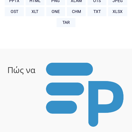
PPTX
HTML
PNG
XLAM
OTS
JPEG
OST
XLT
ONE
CHM
TXT
XLSX
TAR
Πώς να