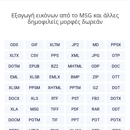
Εξαγωγή εικόνων από το MSG και άλλες
δημοφιλείς μορφές δωρεάν
ODS
GIF
XLTM
JP2
MD
PPSX
XLTX
CSV
PPS
XML
JPG
OTP
DOTM
EPUB
BZ2
MHTML
ODP
DOC
EML
XLSB
EMLX
BMP
ZIP
OTT
XLSM
PPSM
XHTML
PPTM
GZ
DOT
DOCX
XLS
RTF
PST
FB2
DOTX
XLA
MSG
TIFF
PDF
RAR
ODT
DOCM
POTM
TIF
PPT
POT
POTX