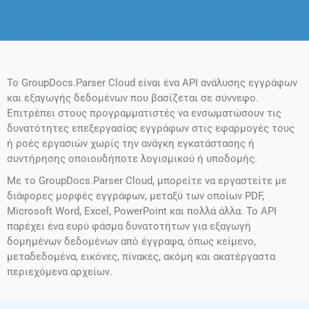
Το GroupDocs.Parser Cloud είναι ένα API ανάλυσης εγγράφων
και εξαγωγής δεδομένων που βασίζεται σε σύννεφο.
Επιτρέπει στους προγραμματιστές να ενσωματώσουν τις
δυνατότητες επεξεργασίας εγγράφων στις εφαρμογές τους
ή ροές εργασιών χωρίς την ανάγκη εγκατάστασης ή
συντήρησης οποιουδήποτε λογισμικού ή υποδομής.
Με το GroupDocs.Parser Cloud, μπορείτε να εργαστείτε με
διάφορες μορφές εγγράφων, μεταξύ των οποίων PDF,
Microsoft Word, Excel, PowerPoint και πολλά άλλα. Το API
παρέχει ένα ευρύ φάσμα δυνατοτήτων για εξαγωγή
δομημένων δεδομένων από έγγραφα, όπως κείμενο,
μεταδεδομένα, εικόνες, πίνακες, ακόμη και ακατέργαστα
περιεχόμενα αρχείων.