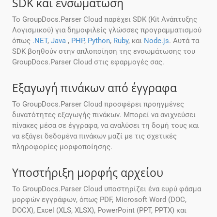
SDK και ενσωμάτωση
Το GroupDocs.Parser Cloud παρέχει SDK (Kit Ανάπτυξης
Λογισμικού) για δημοφιλείς γλώσσες προγραμματισμού
όπως
.NET
,
Java
,
PHP
,
Python
,
Ruby
, και
Node.js
. Αυτά τα
SDK βοηθούν στην απλοποίηση της ενσωμάτωσης του
GroupDocs.Parser Cloud στις εφαρμογές σας.
Εξαγωγή πινάκων από έγγραφα
Το GroupDocs.Parser Cloud προσφέρει προηγμένες
δυνατότητες εξαγωγής πινάκων. Μπορεί να ανιχνεύσει
πίνακες μέσα σε έγγραφα, να αναλύσει τη δομή τους και
να εξάγει δεδομένα πινάκων μαζί με τις σχετικές
πληροφορίες μορφοποίησης.
Υποστήριξη μορφής αρχείου
Το GroupDocs.Parser Cloud υποστηρίζει ένα ευρύ φάσμα
μορφών εγγράφων, όπως PDF, Microsoft Word (DOC,
DOCX), Excel (XLS, XLSX), PowerPoint (PPT, PPTX) και