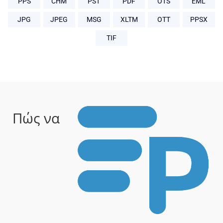
PPS
CHM
PST
PDF
OTS
EML
JPG
JPEG
MSG
XLTM
OTT
PPSX
TIF
Πώς να