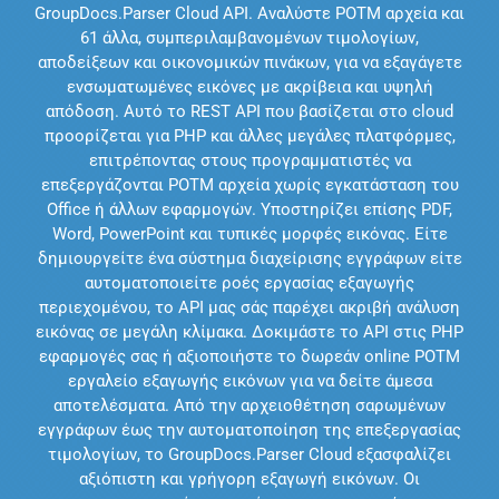
GroupDocs.Parser Cloud API. Αναλύστε POTM αρχεία και
61 άλλα, συμπεριλαμβανομένων τιμολογίων,
αποδείξεων και οικονομικών πινάκων, για να εξαγάγετε
ενσωματωμένες εικόνες με ακρίβεια και υψηλή
απόδοση. Αυτό το REST API που βασίζεται στο cloud
προορίζεται για PHP και άλλες μεγάλες πλατφόρμες,
επιτρέποντας στους προγραμματιστές να
επεξεργάζονται POTM αρχεία χωρίς εγκατάσταση του
Office ή άλλων εφαρμογών. Υποστηρίζει επίσης PDF,
Word, PowerPoint και τυπικές μορφές εικόνας. Είτε
δημιουργείτε ένα σύστημα διαχείρισης εγγράφων είτε
αυτοματοποιείτε ροές εργασίας εξαγωγής
περιεχομένου, το API μας σάς παρέχει ακριβή ανάλυση
εικόνας σε μεγάλη κλίμακα. Δοκιμάστε το API στις PHP
εφαρμογές σας ή αξιοποιήστε το δωρεάν online POTM
εργαλείο εξαγωγής εικόνων για να δείτε άμεσα
αποτελέσματα. Από την αρχειοθέτηση σαρωμένων
εγγράφων έως την αυτοματοποίηση της επεξεργασίας
τιμολογίων, το GroupDocs.Parser Cloud εξασφαλίζει
αξιόπιστη και γρήγορη εξαγωγή εικόνων. Οι