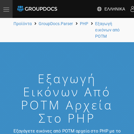
ΕΛΛΗΝΙΚΆ
Toggle
navigation
Προϊόντα
GroupDocs.Parser
PHP
Εξαγωγή
εικόνων από
POTM
Εξαγωγή
Εικόνων Από
POTM Αρχεία
Στο PHP
Εξαγάγετε εικόνες από POTM αρχεία στο PHP με το