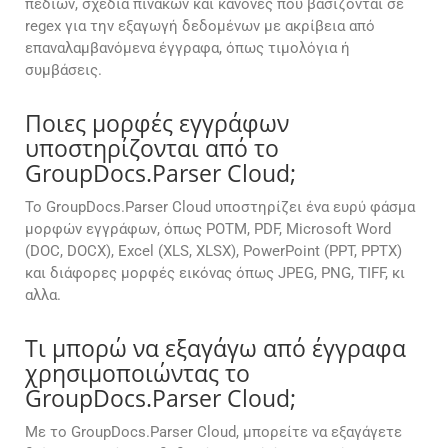
πεδίων, σχέδια πινάκων και κανόνες που βασίζονται σε
regex για την εξαγωγή δεδομένων με ακρίβεια από
επαναλαμβανόμενα έγγραφα, όπως τιμολόγια ή
συμβάσεις.
Ποιες μορφές εγγράφων
υποστηρίζονται από το
GroupDocs.Parser Cloud;
Το GroupDocs.Parser Cloud υποστηρίζει ένα ευρύ φάσμα
μορφών εγγράφων, όπως POTM, PDF, Microsoft Word
(DOC, DOCX), Excel (XLS, XLSX), PowerPoint (PPT, PPTX)
και διάφορες μορφές εικόνας όπως JPEG, PNG, TIFF, κι
αλλα.
Τι μπορώ να εξαγάγω από έγγραφα
χρησιμοποιώντας το
GroupDocs.Parser Cloud;
Με το GroupDocs.Parser Cloud, μπορείτε να εξαγάγετε