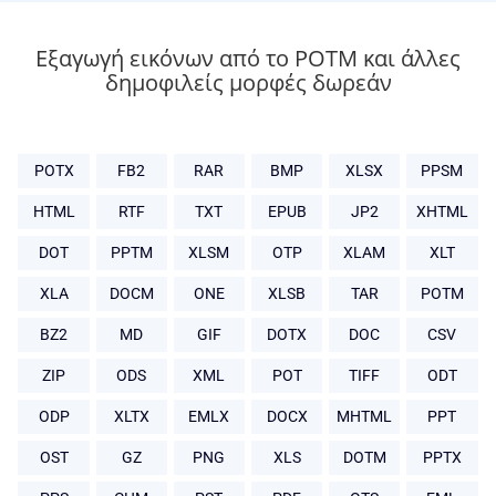
Εξαγωγή εικόνων από το POTM και άλλες
δημοφιλείς μορφές δωρεάν
POTX
FB2
RAR
BMP
XLSX
PPSM
HTML
RTF
TXT
EPUB
JP2
XHTML
DOT
PPTM
XLSM
OTP
XLAM
XLT
XLA
DOCM
ONE
XLSB
TAR
POTM
BZ2
MD
GIF
DOTX
DOC
CSV
ZIP
ODS
XML
POT
TIFF
ODT
ODP
XLTX
EMLX
DOCX
MHTML
PPT
OST
GZ
PNG
XLS
DOTM
PPTX