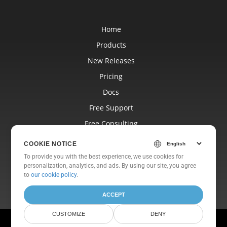
Home
Products
New Releases
Pricing
Docs
Free Support
Free Consulting
Blog
COOKIE NOTICE
Websites
To provide you with the best experience, we use cookies for
personalization, analytics, and ads. By using our site, you agree
About
to
our cookie policy
.
ACCEPT
CUSTOMIZE
DENY
© Aspose Pty Ltd 2001-2026. All Rights Reserved.