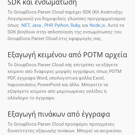
SDK και ενσωμάτωση
Το GroupDocs.Parser Cloud παρέχει SDK (Kit Ανάπτυξης
Λογισμικού) για δημοφιλείς γλώσσες προγραμματισμού
όπως
.NET
,
Java
,
PHP
,
Python
,
Ruby
, και
Node.js
. Αυτά τα
SDK βοηθούν στην απλοποίηση της ενσωμάτωσης του
GroupDocs.Parser Cloud στις εφαρμογές σας.
Εξαγωγή κειμένου από POTM αρχεία
Το GroupDocs.Parser Cloud σάς επιτρέπει να εξάγετε
κείμενο από διάφορες μορφές εγγράφων, όπως POTM
PDF, έγγραφα Word, υπολογιστικά φύλλα Excel,
παρουσιάσεις PowerPoint και άλλα. Μπορείτε να
εξαγάγετε κείμενο από μεμονωμένες σελίδες ή
ολόκληρο το έγγραφο.
Εξαγωγή πινάκων από έγγραφα
Το GroupDocs.Parser Cloud προσφέρει προηγμένες
δυνατότητες εξαγωγής πινάκων. Μπορεί να ανιχνεύσει