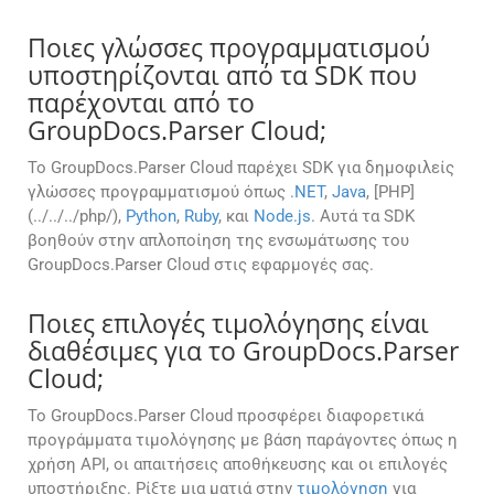
Ποιες γλώσσες προγραμματισμού
υποστηρίζονται από τα SDK που
παρέχονται από το
GroupDocs.Parser Cloud;
Το GroupDocs.Parser Cloud παρέχει SDK για δημοφιλείς
γλώσσες προγραμματισμού όπως
.NET
,
Java
, [PHP]
(../../../php/),
Python
,
Ruby
, και
Node.js
. Αυτά τα SDK
βοηθούν στην απλοποίηση της ενσωμάτωσης του
GroupDocs.Parser Cloud στις εφαρμογές σας.
Ποιες επιλογές τιμολόγησης είναι
διαθέσιμες για το GroupDocs.Parser
Cloud;
Το GroupDocs.Parser Cloud προσφέρει διαφορετικά
προγράμματα τιμολόγησης με βάση παράγοντες όπως η
χρήση API, οι απαιτήσεις αποθήκευσης και οι επιλογές
υποστήριξης. Ρίξτε μια ματιά στην
τιμολόγηση
για