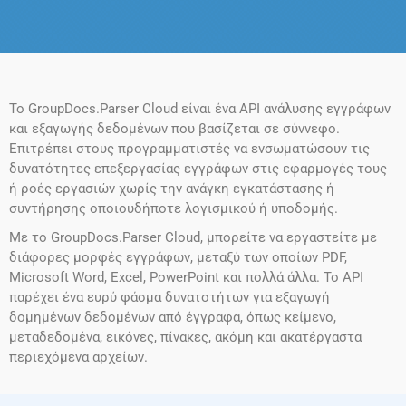
Το GroupDocs.Parser Cloud είναι ένα API ανάλυσης εγγράφων
και εξαγωγής δεδομένων που βασίζεται σε σύννεφο.
Επιτρέπει στους προγραμματιστές να ενσωματώσουν τις
δυνατότητες επεξεργασίας εγγράφων στις εφαρμογές τους
ή ροές εργασιών χωρίς την ανάγκη εγκατάστασης ή
συντήρησης οποιουδήποτε λογισμικού ή υποδομής.
Με το GroupDocs.Parser Cloud, μπορείτε να εργαστείτε με
διάφορες μορφές εγγράφων, μεταξύ των οποίων PDF,
Microsoft Word, Excel, PowerPoint και πολλά άλλα. Το API
παρέχει ένα ευρύ φάσμα δυνατοτήτων για εξαγωγή
δομημένων δεδομένων από έγγραφα, όπως κείμενο,
μεταδεδομένα, εικόνες, πίνακες, ακόμη και ακατέργαστα
περιεχόμενα αρχείων.