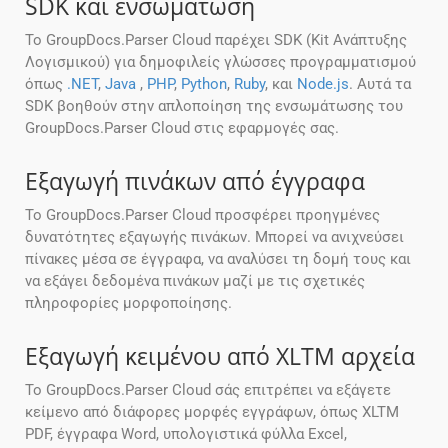
SDK και ενσωμάτωση
Το GroupDocs.Parser Cloud παρέχει SDK (Kit Ανάπτυξης
Λογισμικού) για δημοφιλείς γλώσσες προγραμματισμού
όπως
.NET
,
Java
,
PHP
,
Python
,
Ruby
, και
Node.js
. Αυτά τα
SDK βοηθούν στην απλοποίηση της ενσωμάτωσης του
GroupDocs.Parser Cloud στις εφαρμογές σας.
Εξαγωγή πινάκων από έγγραφα
Το GroupDocs.Parser Cloud προσφέρει προηγμένες
δυνατότητες εξαγωγής πινάκων. Μπορεί να ανιχνεύσει
πίνακες μέσα σε έγγραφα, να αναλύσει τη δομή τους και
να εξάγει δεδομένα πινάκων μαζί με τις σχετικές
πληροφορίες μορφοποίησης.
Εξαγωγή κειμένου από XLTM αρχεία
Το GroupDocs.Parser Cloud σάς επιτρέπει να εξάγετε
κείμενο από διάφορες μορφές εγγράφων, όπως XLTM
PDF, έγγραφα Word, υπολογιστικά φύλλα Excel,