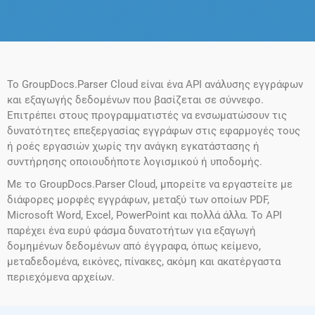
Το GroupDocs.Parser Cloud είναι ένα API ανάλυσης εγγράφων
και εξαγωγής δεδομένων που βασίζεται σε σύννεφο.
Επιτρέπει στους προγραμματιστές να ενσωματώσουν τις
δυνατότητες επεξεργασίας εγγράφων στις εφαρμογές τους
ή ροές εργασιών χωρίς την ανάγκη εγκατάστασης ή
συντήρησης οποιουδήποτε λογισμικού ή υποδομής.
Με το GroupDocs.Parser Cloud, μπορείτε να εργαστείτε με
διάφορες μορφές εγγράφων, μεταξύ των οποίων PDF,
Microsoft Word, Excel, PowerPoint και πολλά άλλα. Το API
παρέχει ένα ευρύ φάσμα δυνατοτήτων για εξαγωγή
δομημένων δεδομένων από έγγραφα, όπως κείμενο,
μεταδεδομένα, εικόνες, πίνακες, ακόμη και ακατέργαστα
περιεχόμενα αρχείων.