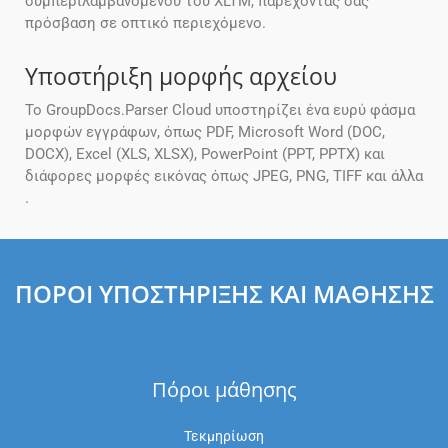
συμπεριλαμβανομένου του XLTM, παρέχοντάς σας
πρόσβαση σε οπτικό περιεχόμενο.
Υποστήριξη μορφής αρχείου
Το GroupDocs.Parser Cloud υποστηρίζει ένα ευρύ φάσμα
μορφών εγγράφων, όπως PDF, Microsoft Word (DOC,
DOCX), Excel (XLS, XLSX), PowerPoint (PPT, PPTX) και
διάφορες μορφές εικόνας όπως JPEG, PNG, TIFF και άλλα
.
ΠΌΡΟΙ ΥΠΟΣΤΉΡΙΞΗΣ ΚΑΙ ΜΆΘΗΣΗΣ
Πόροι μάθησης
Τεκμηρίωση