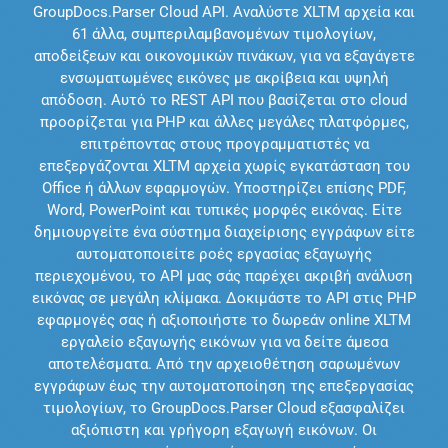
GroupDocs.Parser Cloud API. Αναλύστε XLTM αρχεία και
61 άλλα, συμπεριλαμβανομένων τιμολογίων,
αποδείξεων και οικονομικών πινάκων, για να εξαγάγετε
ενσωματωμένες εικόνες με ακρίβεια και υψηλή
απόδοση. Αυτό το REST API που βασίζεται στο cloud
προορίζεται για PHP και άλλες μεγάλες πλατφόρμες,
επιτρέποντας στους προγραμματιστές να
επεξεργάζονται XLTM αρχεία χωρίς εγκατάσταση του
Office ή άλλων εφαρμογών. Υποστηρίζει επίσης PDF,
Word, PowerPoint και τυπικές μορφές εικόνας. Είτε
δημιουργείτε ένα σύστημα διαχείρισης εγγράφων είτε
αυτοματοποιείτε ροές εργασίας εξαγωγής
περιεχομένου, το API μας σάς παρέχει ακριβή ανάλυση
εικόνας σε μεγάλη κλίμακα. Δοκιμάστε το API στις PHP
εφαρμογές σας ή αξιοποιήστε το δωρεάν online XLTM
εργαλείο εξαγωγής εικόνων για να δείτε άμεσα
αποτελέσματα. Από την αρχειοθέτηση σαρωμένων
εγγράφων έως την αυτοματοποίηση της επεξεργασίας
τιμολογίων, το GroupDocs.Parser Cloud εξασφαλίζει
αξιόπιστη και γρήγορη εξαγωγή εικόνων. Οι