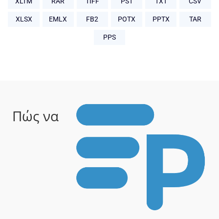
XLTM
RAR
TIFF
PST
TXT
CSV
XLSX
EMLX
FB2
POTX
PPTX
TAR
PPS
Πώς να