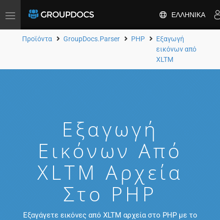
ΕΛΛΗΝΙΚΆ
Toggle
navigation
Προϊόντα
GroupDocs.Parser
PHP
Εξαγωγή
εικόνων από
XLTM
Εξαγωγή
Εικόνων Από
XLTM Αρχεία
Στο PHP
Εξαγάγετε εικόνες από XLTM αρχεία στο PHP με το