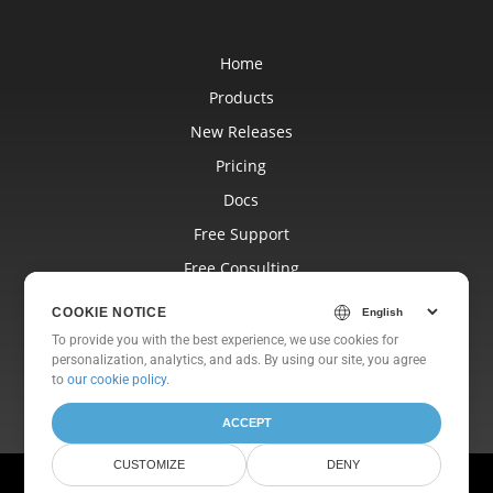
Home
Products
New Releases
Pricing
Docs
Free Support
Free Consulting
Blog
COOKIE NOTICE
Websites
To provide you with the best experience, we use cookies for
personalization, analytics, and ads. By using our site, you agree
About
to
our cookie policy
.
ACCEPT
CUSTOMIZE
DENY
© Aspose Pty Ltd 2001-2026. All Rights Reserved.