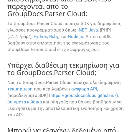
παρέχονται από το
GroupDocs.Parser Cloud;
Το GroupDocs.Parser Cloud παρέχει SDK για δημοφιλείς
γλώσσες προγραμματισμού όπως
.NET
,
Java
, [PHP]
(../../../php/),
Python
,
Ruby
, και
Node.js
. Αυτά τα SDK
βοηθούν στην απλοποίηση της ενσωμάτωσης του
GroupDocs.Parser Cloud στις εφαρμογές σας.
Υπάρχει διαθέσιμη τεκμηρίωση για
το GroupDocs.Parser Cloud;
Ναι, το GroupDocs.Parser Cloud παρέχει ολοκληρωμένη
τεκμηρίωση
που περιλαμβάνει
αναφορά API
,
[παραδείγματα SDK] (
https://groupdocscloud.github.io/)
,
δείγματα κώδικα
και οδηγούς που θα σας βοηθήσουν να
ξεκινήσετε με την αποτελεσματική ενοποίηση και χρήση
του API.
Μπορώ να εξαγάγω δεδομένα από