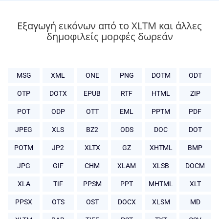
Εξαγωγή εικόνων από το XLTM και άλλες
δημοφιλείς μορφές δωρεάν
MSG
XML
ONE
PNG
DOTM
ODT
OTP
DOTX
EPUB
RTF
HTML
ZIP
POT
ODP
OTT
EML
PPTM
PDF
JPEG
XLS
BZ2
ODS
DOC
DOT
POTM
JP2
XLTX
GZ
XHTML
BMP
JPG
GIF
CHM
XLAM
XLSB
DOCM
XLA
TIF
PPSM
PPT
MHTML
XLT
PPSX
OTS
OST
DOCX
XLSM
MD