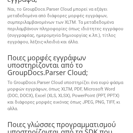
Ναι, το GroupDocs.Parser Cloud μπορεί να εξάγει
μεταδεδομένα από διάφορες μορφές εγγράφων,
συμπεριλαμβανομένων των XLTM. Τα μεταδεδομένα
περιλαμβάνουν πληροφορίες όπως ιδιότητες εγγράφου
(συγγραφέας, ημερομηνία δημιουργίας κ.λπ.), τίτλος
εγγράφου, λέξεις-κλειδιά και άλλα.
Ποιες μορφές εγγράφων
υποστηρίζονται από το
GroupDocs.Parser Cloud;
Το GroupDocs.Parser Cloud υποστηρίζει ένα ευρύ φάσμα
μορφών εγγράφων, όπως XLTM, PDF, Microsoft Word
(DOC, DOCX), Excel (XLS, XLSX), PowerPoint (PPT, PPTX)
και διάφορες μορφές εικόνας όπως JPEG, PNG, TIFF, κι
αλλα.
Ποιες γλώσσες προγραμματισμού
υποστηρίζονται από τα SDK που