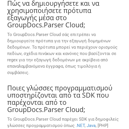
Πώς να δημιουργήσετε και να
χρησιμοποιήσετε πρότυπα
εξαγωγής μέσα στο
GroupDocs.Parser Cloud;
Το GroupDocs.Parser Cloud σάς επιτρέπει να
δημιουργείτε πρότυπα για την εξαγωγή δομημένων
δεδομένων. Τα πρότυπα μπορεί να περιέχουν ορισμούς
πεδίων, σχέδια πινάκων και κανόνες που βασίζονται σε
regex για την εξαγωγή δεδομένων με ακρίβεια από
επαναλαμβανόμενα έγγραφα, όπως τιμολόγια ή
συμβάσεις.
Ποιες γλώσσες προγραμματισμού
υποστηρίζονται από τα SDK που
παρέχονται από το
GroupDocs.Parser Cloud;
Το GroupDocs.Parser Cloud παρέχει SDK για δημοφιλείς
γλώσσες προγραμματισμού όπως
.NET
,
Java
, [PHP]