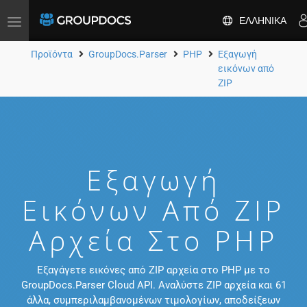
ΕΛΛΗΝΙΚΆ
Toggle
navigation
Προϊόντα
GroupDocs.Parser
PHP
Εξαγωγή
εικόνων από
ZIP
Εξαγωγή
Εικόνων Από ZIP
Αρχεία Στο PHP
Εξαγάγετε εικόνες από ZIP αρχεία στο PHP με το
GroupDocs.Parser Cloud API. Αναλύστε ZIP αρχεία και 61
άλλα, συμπεριλαμβανομένων τιμολογίων, αποδείξεων