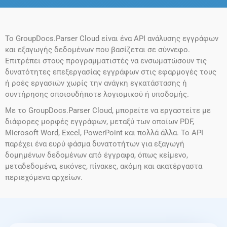
Το GroupDocs.Parser Cloud είναι ένα API ανάλυσης εγγράφων
και εξαγωγής δεδομένων που βασίζεται σε σύννεφο.
Επιτρέπει στους προγραμματιστές να ενσωματώσουν τις
δυνατότητες επεξεργασίας εγγράφων στις εφαρμογές τους
ή ροές εργασιών χωρίς την ανάγκη εγκατάστασης ή
συντήρησης οποιουδήποτε λογισμικού ή υποδομής.
Με το GroupDocs.Parser Cloud, μπορείτε να εργαστείτε με
διάφορες μορφές εγγράφων, μεταξύ των οποίων PDF,
Microsoft Word, Excel, PowerPoint και πολλά άλλα. Το API
παρέχει ένα ευρύ φάσμα δυνατοτήτων για εξαγωγή
δομημένων δεδομένων από έγγραφα, όπως κείμενο,
μεταδεδομένα, εικόνες, πίνακες, ακόμη και ακατέργαστα
περιεχόμενα αρχείων.