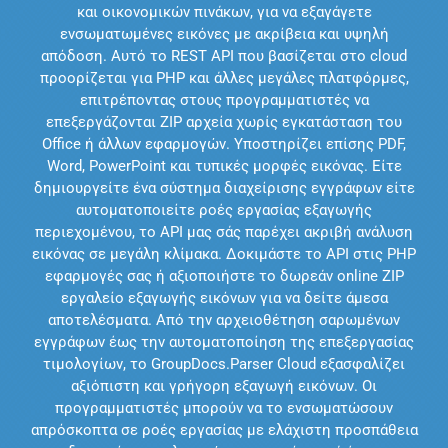
και οικονομικών πινάκων, για να εξαγάγετε
ενσωματωμένες εικόνες με ακρίβεια και υψηλή
απόδοση. Αυτό το REST API που βασίζεται στο cloud
προορίζεται για PHP και άλλες μεγάλες πλατφόρμες,
επιτρέποντας στους προγραμματιστές να
επεξεργάζονται ZIP αρχεία χωρίς εγκατάσταση του
Office ή άλλων εφαρμογών. Υποστηρίζει επίσης PDF,
Word, PowerPoint και τυπικές μορφές εικόνας. Είτε
δημιουργείτε ένα σύστημα διαχείρισης εγγράφων είτε
αυτοματοποιείτε ροές εργασίας εξαγωγής
περιεχομένου, το API μας σάς παρέχει ακριβή ανάλυση
εικόνας σε μεγάλη κλίμακα. Δοκιμάστε το API στις PHP
εφαρμογές σας ή αξιοποιήστε το δωρεάν online ZIP
εργαλείο εξαγωγής εικόνων για να δείτε άμεσα
αποτελέσματα. Από την αρχειοθέτηση σαρωμένων
εγγράφων έως την αυτοματοποίηση της επεξεργασίας
τιμολογίων, το GroupDocs.Parser Cloud εξασφαλίζει
αξιόπιστη και γρήγορη εξαγωγή εικόνων. Οι
προγραμματιστές μπορούν να το ενσωματώσουν
απρόσκοπτα σε ροές εργασίας με ελάχιστη προσπάθεια