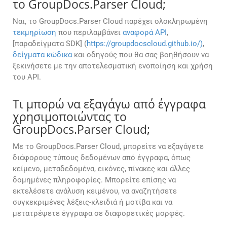
το GroupDocs.Parser Cloud;
Ναι, το GroupDocs.Parser Cloud παρέχει ολοκληρωμένη
τεκμηρίωση
που περιλαμβάνει
αναφορά API
,
[παραδείγματα SDK] (
https://groupdocscloud.github.io/)
,
δείγματα κώδικα
και οδηγούς που θα σας βοηθήσουν να
ξεκινήσετε με την αποτελεσματική ενοποίηση και χρήση
του API.
Τι μπορώ να εξαγάγω από έγγραφα
χρησιμοποιώντας το
GroupDocs.Parser Cloud;
Με το GroupDocs.Parser Cloud, μπορείτε να εξαγάγετε
διάφορους τύπους δεδομένων από έγγραφα, όπως
κείμενο, μεταδεδομένα, εικόνες, πίνακες και άλλες
δομημένες πληροφορίες. Μπορείτε επίσης να
εκτελέσετε ανάλυση κειμένου, να αναζητήσετε
συγκεκριμένες λέξεις-κλειδιά ή μοτίβα και να
μετατρέψετε έγγραφα σε διαφορετικές μορφές.