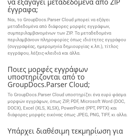
να εξαγάγει μεταδεδομένα από ZIP
έγγραφα;
Ναι, το GroupDocs.Parser Cloud μπορεί να εξάγει
μεταδεδομένα από διάφορες μορφές εγγράφων,
συμπεριλαμβανομένων των ZIP. Τα μεταδεδομένα
περιλαμβάνουν πληροφορίες όπως ιδιότητες εγγράφου
(συγγραφέας, ημερομηνία δημιουργίας κ.λπ.), τίτλος
εγγράφου, λέξεις-κλειδιά και άλλα.
Ποιες μορφές εγγράφων
υποστηρίζονται από το
GroupDocs.Parser Cloud;
Το GroupDocs.Parser Cloud υποστηρίζει ένα ευρύ φάσμα
μορφών εγγράφων, όπως ZIP, PDF, Microsoft Word (DOC,
DOCX), Excel (XLS, XLSX), PowerPoint (PPT, PPTX) και
διάφορες μορφές εικόνας όπως JPEG, PNG, TIFF, κι αλλα.
Υπάρχει διαθέσιμη τεκμηρίωση για