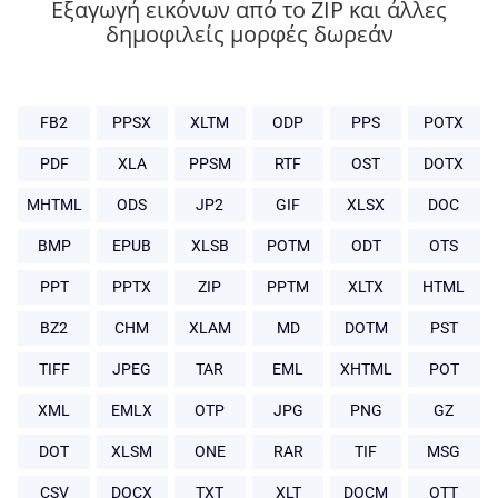
Εξαγωγή εικόνων από το ZIP και άλλες
δημοφιλείς μορφές δωρεάν
FB2
PPSX
XLTM
ODP
PPS
POTX
PDF
XLA
PPSM
RTF
OST
DOTX
MHTML
ODS
JP2
GIF
XLSX
DOC
BMP
EPUB
XLSB
POTM
ODT
OTS
PPT
PPTX
ZIP
PPTM
XLTX
HTML
BZ2
CHM
XLAM
MD
DOTM
PST
TIFF
JPEG
TAR
EML
XHTML
POT
XML
EMLX
OTP
JPG
PNG
GZ
DOT
XLSM
ONE
RAR
TIF
MSG
CSV
DOCX
TXT
XLT
DOCM
OTT