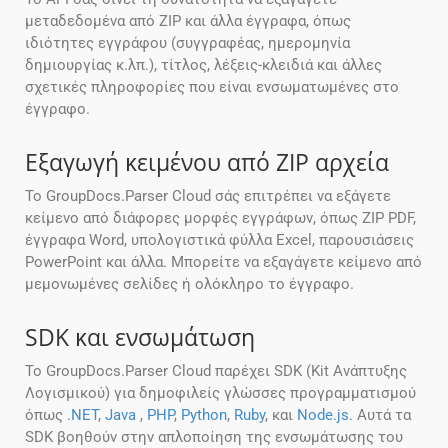
μεταδεδομένα από ZIP και άλλα έγγραφα, όπως
ιδιότητες εγγράφου (συγγραφέας, ημερομηνία
δημιουργίας κ.λπ.), τίτλος, λέξεις-κλειδιά και άλλες
σχετικές πληροφορίες που είναι ενσωματωμένες στο
έγγραφο.
Εξαγωγή κειμένου από ZIP αρχεία
Το GroupDocs.Parser Cloud σάς επιτρέπει να εξάγετε
κείμενο από διάφορες μορφές εγγράφων, όπως ZIP PDF,
έγγραφα Word, υπολογιστικά φύλλα Excel, παρουσιάσεις
PowerPoint και άλλα. Μπορείτε να εξαγάγετε κείμενο από
μεμονωμένες σελίδες ή ολόκληρο το έγγραφο.
SDK και ενσωμάτωση
Το GroupDocs.Parser Cloud παρέχει SDK (Kit Ανάπτυξης
Λογισμικού) για δημοφιλείς γλώσσες προγραμματισμού
όπως
.NET
,
Java
,
PHP
,
Python
,
Ruby
, και
Node.js
. Αυτά τα
SDK βοηθούν στην απλοποίηση της ενσωμάτωσης του