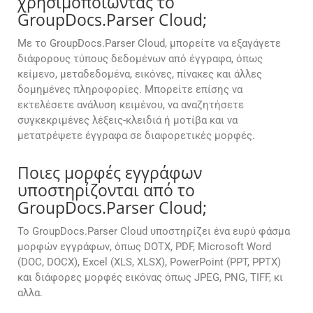
χρησιμοποιώντας το
GroupDocs.Parser Cloud;
Με το GroupDocs.Parser Cloud, μπορείτε να εξαγάγετε
διάφορους τύπους δεδομένων από έγγραφα, όπως
κείμενο, μεταδεδομένα, εικόνες, πίνακες και άλλες
δομημένες πληροφορίες. Μπορείτε επίσης να
εκτελέσετε ανάλυση κειμένου, να αναζητήσετε
συγκεκριμένες λέξεις-κλειδιά ή μοτίβα και να
μετατρέψετε έγγραφα σε διαφορετικές μορφές.
Ποιες μορφές εγγράφων
υποστηρίζονται από το
GroupDocs.Parser Cloud;
Το GroupDocs.Parser Cloud υποστηρίζει ένα ευρύ φάσμα
μορφών εγγράφων, όπως DOTX, PDF, Microsoft Word
(DOC, DOCX), Excel (XLS, XLSX), PowerPoint (PPT, PPTX)
και διάφορες μορφές εικόνας όπως JPEG, PNG, TIFF, κι
αλλα.