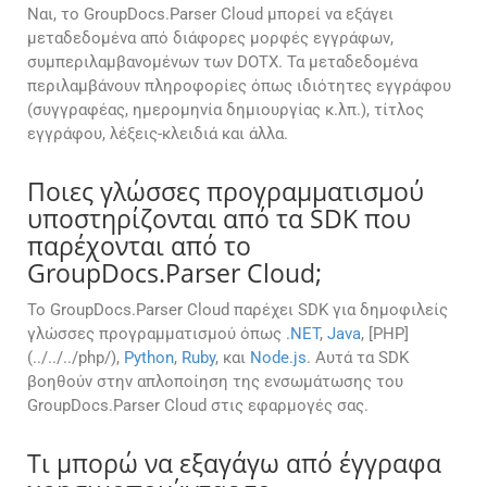
Ναι, το GroupDocs.Parser Cloud μπορεί να εξάγει
μεταδεδομένα από διάφορες μορφές εγγράφων,
συμπεριλαμβανομένων των DOTX. Τα μεταδεδομένα
περιλαμβάνουν πληροφορίες όπως ιδιότητες εγγράφου
(συγγραφέας, ημερομηνία δημιουργίας κ.λπ.), τίτλος
εγγράφου, λέξεις-κλειδιά και άλλα.
Ποιες γλώσσες προγραμματισμού
υποστηρίζονται από τα SDK που
παρέχονται από το
GroupDocs.Parser Cloud;
Το GroupDocs.Parser Cloud παρέχει SDK για δημοφιλείς
γλώσσες προγραμματισμού όπως
.NET
,
Java
, [PHP]
(../../../php/),
Python
,
Ruby
, και
Node.js
. Αυτά τα SDK
βοηθούν στην απλοποίηση της ενσωμάτωσης του
GroupDocs.Parser Cloud στις εφαρμογές σας.
Τι μπορώ να εξαγάγω από έγγραφα