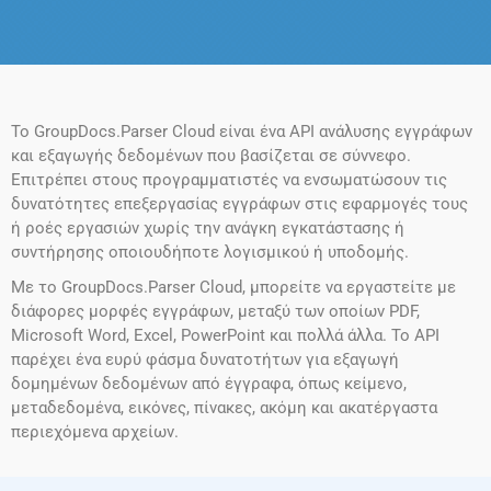
Το GroupDocs.Parser Cloud είναι ένα API ανάλυσης εγγράφων
και εξαγωγής δεδομένων που βασίζεται σε σύννεφο.
Επιτρέπει στους προγραμματιστές να ενσωματώσουν τις
δυνατότητες επεξεργασίας εγγράφων στις εφαρμογές τους
ή ροές εργασιών χωρίς την ανάγκη εγκατάστασης ή
συντήρησης οποιουδήποτε λογισμικού ή υποδομής.
Με το GroupDocs.Parser Cloud, μπορείτε να εργαστείτε με
διάφορες μορφές εγγράφων, μεταξύ των οποίων PDF,
Microsoft Word, Excel, PowerPoint και πολλά άλλα. Το API
παρέχει ένα ευρύ φάσμα δυνατοτήτων για εξαγωγή
δομημένων δεδομένων από έγγραφα, όπως κείμενο,
μεταδεδομένα, εικόνες, πίνακες, ακόμη και ακατέργαστα
περιεχόμενα αρχείων.