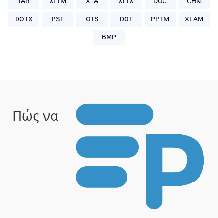
TAR
XLTM
XLA
XLTX
DOC
CHM
DOTX
PST
OTS
DOT
PPTM
XLAM
BMP
Πώς να