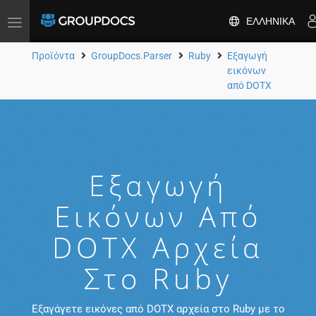
ΕΛΛΗΝΙΚΆ
Toggle
navigation
Προϊόντα
GroupDocs.Parser
Ruby
Εξαγωγή
εικόνων
από DOTX
Εξαγωγή
Εικόνων Από
DOTX Αρχεία
Στο Ruby
Εξαγάγετε εικόνες από DOTX αρχεία στο Ruby με το