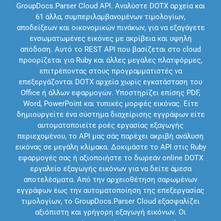
GroupDocs.Parser Cloud API. Αναλύστε DOTX αρχεία και
61 άλλα, συμπεριλαμβανομένων τιμολογίων,
αποδείξεων και οικονομικών πινάκων, για να εξαγάγετε
ενσωματωμένες εικόνες με ακρίβεια και υψηλή
απόδοση. Αυτό το REST API που βασίζεται στο cloud
προορίζεται για Ruby και άλλες μεγάλες πλατφόρμες,
επιτρέποντας στους προγραμματιστές να
επεξεργάζονται DOTX αρχεία χωρίς εγκατάσταση του
Office ή άλλων εφαρμογών. Υποστηρίζει επίσης PDF,
Word, PowerPoint και τυπικές μορφές εικόνας. Είτε
δημιουργείτε ένα σύστημα διαχείρισης εγγράφων είτε
αυτοματοποιείτε ροές εργασίας εξαγωγής
περιεχομένου, το API μας σάς παρέχει ακριβή ανάλυση
εικόνας σε μεγάλη κλίμακα. Δοκιμάστε το API στις Ruby
εφαρμογές σας ή αξιοποιήστε το δωρεάν online DOTX
εργαλείο εξαγωγής εικόνων για να δείτε άμεσα
αποτελέσματα. Από την αρχειοθέτηση σαρωμένων
εγγράφων έως την αυτοματοποίηση της επεξεργασίας
τιμολογίων, το GroupDocs.Parser Cloud εξασφαλίζει
αξιόπιστη και γρήγορη εξαγωγή εικόνων. Οι