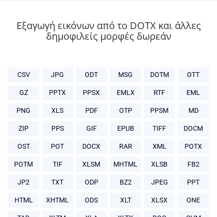
Εξαγωγή εικόνων από το DOTX και άλλες
δημοφιλείς μορφές δωρεάν
CSV
JPG
ODT
MSG
DOTM
OTT
GZ
PPTX
PPSX
EMLX
RTF
EML
PNG
XLS
PDF
OTP
PPSM
MD
ZIP
PPS
GIF
EPUB
TIFF
DOCM
OST
POT
DOCX
RAR
XML
POTX
POTM
TIF
XLSM
MHTML
XLSB
FB2
JP2
TXT
ODP
BZ2
JPEG
PPT
HTML
XHTML
ODS
XLT
XLSX
ONE