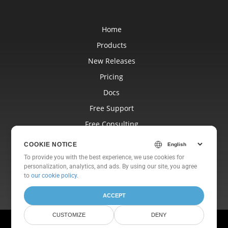
Home
Products
New Releases
Pricing
Docs
Free Support
Free Consulting
Blog
COOKIE NOTICE
Websites
To provide you with the best experience, we use cookies for
personalization, analytics, and ads. By using our site, you agree
About
to
our cookie policy
.
ACCEPT
CUSTOMIZE
DENY
© Aspose Pty Ltd 2001-2026. All Rights Reserved.