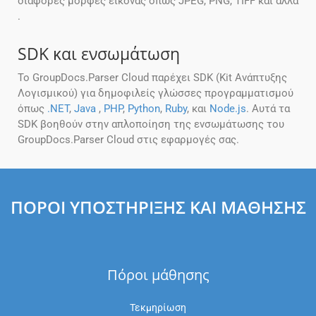
διάφορες μορφές εικόνας όπως JPEG, PNG, TIFF και άλλα
.
SDK και ενσωμάτωση
Το GroupDocs.Parser Cloud παρέχει SDK (Kit Ανάπτυξης
Λογισμικού) για δημοφιλείς γλώσσες προγραμματισμού
όπως
.NET
,
Java
,
PHP
,
Python
,
Ruby
, και
Node.js
. Αυτά τα
SDK βοηθούν στην απλοποίηση της ενσωμάτωσης του
GroupDocs.Parser Cloud στις εφαρμογές σας.
ΠΌΡΟΙ ΥΠΟΣΤΉΡΙΞΗΣ ΚΑΙ ΜΆΘΗΣΗΣ
Πόροι μάθησης
Τεκμηρίωση