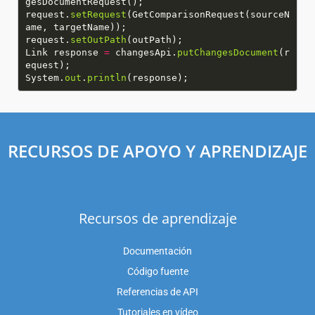
request.
setRequest
(GetComparisonRequest(sourceN
request.
setOutPath
Link response
=
changesApi.
putChangesDocument
(r
System.
out
.
println
RECURSOS DE APOYO Y APRENDIZAJE
Recursos de aprendizaje
Documentación
Código fuente
Referencias de API
Tutoriales en vídeo