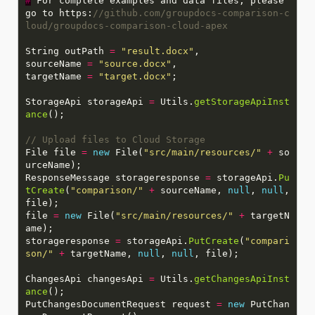
#
For complete examples and data files, please
go to https:
//github.com/groupdocs-comparison-c
loud/groupdocs-comparison-cloud-apex
String outPath
=
"result.docx"
sourceName
=
"source.docx"
targetName
=
"target.docx"
StorageApi storageApi
=
Utils.
getStorageApiInst
ance
// Upload files to Cloud Storage
File file
=
new
File(
"src/main/resources/"
+
so
ResponseMessage storageresponse
=
storageApi.
Pu
tCreate
(
"comparison/"
+
sourceName,
null
,
null
,
file
=
new
File(
"src/main/resources/"
+
targetN
storageresponse
=
storageApi.
PutCreate
(
"compari
son/"
+
targetName,
null
,
null
ChangesApi changesApi
=
Utils.
getChangesApiInst
ance
PutChangesDocumentRequest request
=
new
PutChan