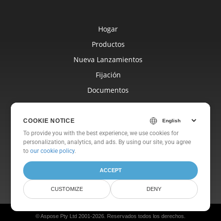
Hogar
Productos
Nueva Lanzamientos
Fijación
Documentos
Libre Apoyo
Libre Consultante
COOKIE NOTICE
To provide you with the best experience, we use cookies for
Blog
personalization, analytics, and ads. By using our site, you agree
Sitios Web
to
our cookie policy
.
Sobre
ACCEPT
CUSTOMIZE
DENY
© Aspose Pty Ltd 2001-2026. Reservados todos los derechos.