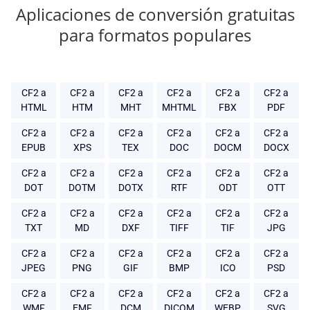
Aplicaciones de conversión gratuitas
para formatos populares
CF2 a
CF2 a
CF2 a
CF2 a
CF2 a
CF2 a
HTML
HTM
MHT
MHTML
FBX
PDF
CF2 a
CF2 a
CF2 a
CF2 a
CF2 a
CF2 a
EPUB
XPS
TEX
DOC
DOCM
DOCX
CF2 a
CF2 a
CF2 a
CF2 a
CF2 a
CF2 a
DOT
DOTM
DOTX
RTF
ODT
OTT
CF2 a
CF2 a
CF2 a
CF2 a
CF2 a
CF2 a
TXT
MD
DXF
TIFF
TIF
JPG
CF2 a
CF2 a
CF2 a
CF2 a
CF2 a
CF2 a
JPEG
PNG
GIF
BMP
ICO
PSD
CF2 a
CF2 a
CF2 a
CF2 a
CF2 a
CF2 a
WMF
EMF
DCM
DICOM
WEBP
SVG