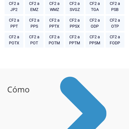
CF2 a
CF2 a
CF2 a
CF2 a
CF2 a
CF2 a
JP2
EMZ
WMZ
SVGZ
TGA
PSB
CF2 a
CF2 a
CF2 a
CF2 a
CF2 a
CF2 a
PPT
PPS
PPTX
PPSX
ODP
OTP
CF2 a
CF2 a
CF2 a
CF2 a
CF2 a
CF2 a
POTX
POT
POTM
PPTM
PPSM
FODP
Cómo