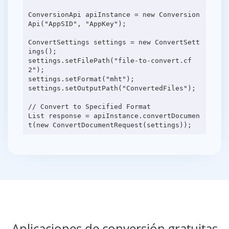
ConversionApi apiInstance = new Conversion
Api("AppSID", "AppKey");
ConvertSettings settings = new ConvertSett
ings();
settings.setFilePath("file-to-convert.cf
2");
settings.setFormat("mht");
settings.setOutputPath("ConvertedFiles");
// Convert to Specified Format
List response = apiInstance.convertDocumen
Aplicaciones de conversión gratuitas