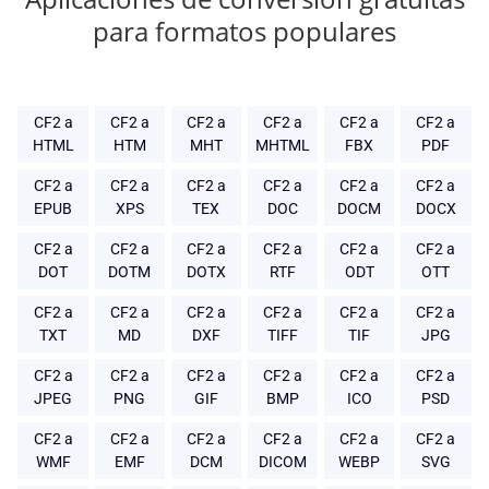
para formatos populares
CF2 a
CF2 a
CF2 a
CF2 a
CF2 a
CF2 a
HTML
HTM
MHT
MHTML
FBX
PDF
CF2 a
CF2 a
CF2 a
CF2 a
CF2 a
CF2 a
EPUB
XPS
TEX
DOC
DOCM
DOCX
CF2 a
CF2 a
CF2 a
CF2 a
CF2 a
CF2 a
DOT
DOTM
DOTX
RTF
ODT
OTT
CF2 a
CF2 a
CF2 a
CF2 a
CF2 a
CF2 a
TXT
MD
DXF
TIFF
TIF
JPG
CF2 a
CF2 a
CF2 a
CF2 a
CF2 a
CF2 a
JPEG
PNG
GIF
BMP
ICO
PSD
CF2 a
CF2 a
CF2 a
CF2 a
CF2 a
CF2 a
WMF
EMF
DCM
DICOM
WEBP
SVG