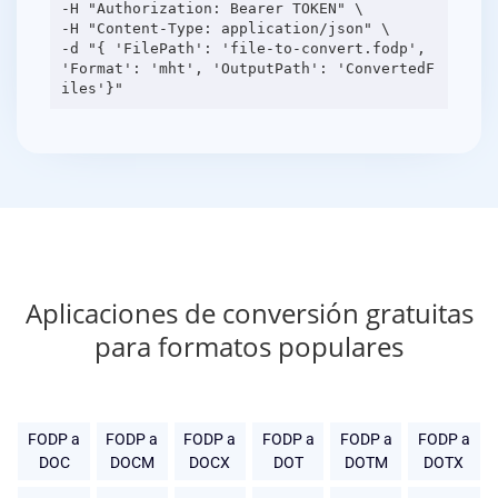
-H "Authorization: Bearer TOKEN" \
-H "Content-Type: application/json" \
-d "{ 'FilePath': 'file-to-convert.fodp',
'Format': 'mht', 'OutputPath': 'ConvertedF
Aplicaciones de conversión gratuitas
para formatos populares
FODP a
FODP a
FODP a
FODP a
FODP a
FODP a
DOC
DOCM
DOCX
DOT
DOTM
DOTX