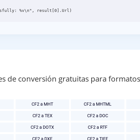
es de conversión gratuitas para formato
CF2 a MHT
CF2 a MHTML
CF2 a TEX
CF2 a DOC
CF2 a DOTX
CF2 a RTF
CF2 a DXF
CF2 a TIFF