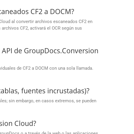
escaneados CF2 a DOCM?
Cloud al convertir archivos escaneados CF2 en
rchivos CF2, activará el OCR según sus
s API de GroupDocs.Conversion
ividuales de CF2 a DOCM con una sola llamada.
ablas, fuentes incrustadas)?
iales; sin embargo, en casos extremos, se pueden
sion Cloud?
roupDocs o a través de la web o las aplicaciones