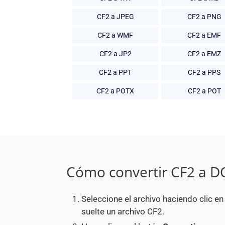
CF2 a JPEG
CF2 a PNG
CF2 a WMF
CF2 a EMF
CF2 a JP2
CF2 a EMZ
CF2 a PPT
CF2 a PPS
CF2 a POTX
CF2 a POT
Cómo convertir CF2 a 
Seleccione el archivo haciendo clic e
suelte un archivo CF2.