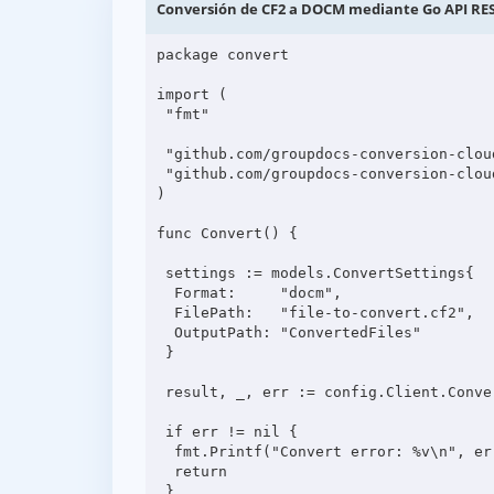
Conversión de CF2 a DOCM mediante Go API RE
package convert

import (

 "fmt"

 "github.com/groupdocs-conversion-cloud/groupdocs-conversion-cloud-go-samples/config"

 "github.com/groupdocs-conversion-cloud/groupdocs-conversion-cloud-go/models"

)

func Convert() {

 settings := models.ConvertSettings{

  Format:     "docm",

  FilePath:   "file-to-convert.cf2",

  OutputPath: "ConvertedFiles"

 }

 result, _, err := config.Client.ConvertApi.ConvertDocument(config.Ctx, settings)

 if err != nil {

  fmt.Printf("Convert error: %v\n", err)

  return

 }
