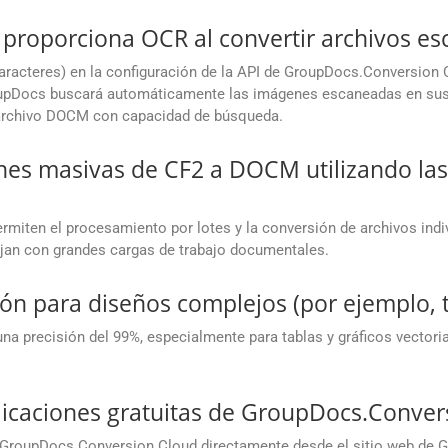
proporciona OCR al convertir archivos 
racteres) en la configuración de la API de GroupDocs.Conversion 
pDocs buscará automáticamente las imágenes escaneadas en sus a
un archivo DOCM con capacidad de búsqueda.
nes masivas de CF2 a DOCM utilizando la
miten el procesamiento por lotes y la conversión de archivos ind
ajan con grandes cargas de trabajo documentales.
ión para diseños complejos (por ejemplo, t
na precisión del 99%, especialmente para tablas y gráficos vector
icaciones gratuitas de GroupDocs.Conver
e GroupDocs.Conversion Cloud directamente desde el sitio web de G