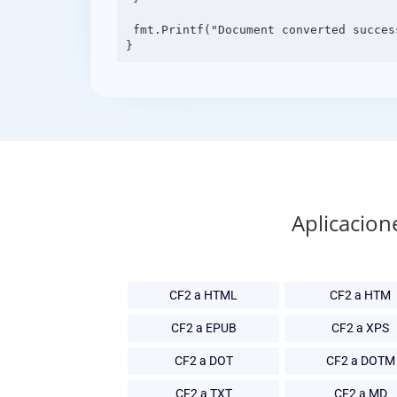
 fmt.Printf("Document converted successfully: %v\n", result[0].Url)

Aplicacion
CF2 a HTML
CF2 a HTM
CF2 a EPUB
CF2 a XPS
CF2 a DOT
CF2 a DOTM
CF2 a TXT
CF2 a MD