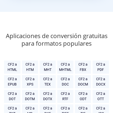
Aplicaciones de conversión gratuitas
para formatos populares
CF2 a
CF2 a
CF2 a
CF2 a
CF2 a
CF2 a
HTML
HTM
MHT
MHTML
FBX
PDF
CF2 a
CF2 a
CF2 a
CF2 a
CF2 a
CF2 a
EPUB
XPS
TEX
DOC
DOCM
DOCX
CF2 a
CF2 a
CF2 a
CF2 a
CF2 a
CF2 a
DOT
DOTM
DOTX
RTF
ODT
OTT
CF2 a
CF2 a
CF2 a
CF2 a
CF2 a
CF2 a