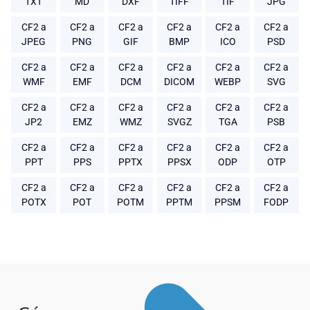
TXT
MD
DXF
TIFF
TIF
JPG
CF2 a
CF2 a
CF2 a
CF2 a
CF2 a
CF2 a
JPEG
PNG
GIF
BMP
ICO
PSD
CF2 a
CF2 a
CF2 a
CF2 a
CF2 a
CF2 a
WMF
EMF
DCM
DICOM
WEBP
SVG
CF2 a
CF2 a
CF2 a
CF2 a
CF2 a
CF2 a
JP2
EMZ
WMZ
SVGZ
TGA
PSB
CF2 a
CF2 a
CF2 a
CF2 a
CF2 a
CF2 a
PPT
PPS
PPTX
PPSX
ODP
OTP
CF2 a
CF2 a
CF2 a
CF2 a
CF2 a
CF2 a
POTX
POT
POTM
PPTM
PPSM
FODP