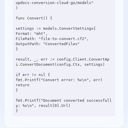
updocs-conversion-cloud-go/models"
)
func Convert() {
settings := models.ConvertSettings{
Format: "mht",
FilePath: "file-to-convert.cf2",
OutputPath: "ConvertedFiles"
}
result, _, err := config.Client.ConvertAp
i.ConvertDocument(config.Ctx, settings)
if err != nil {
fmt.Printf("Convert error: %v\n", err)
return
}
fmt.Printf("Document converted successfull
y: %v\n", result[0].Url)