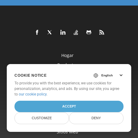
Hogar
Productos
Nueva Lanzamientos
COOKIE NOTICE
To provide you with the best experience, we use cookies for
Fijación
personalization, analytics, and ads. By using our site, you agree
Documentos
to
our cookie policy
.
Libre Apoyo
ACCEPT
Libre Consultante
CUSTOMIZE
DENY
Blog
Sitios Web