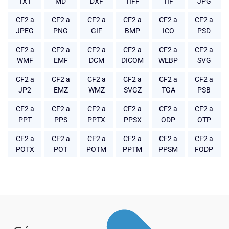
TXT
MD
DXF
TIFF
TIF
JPG
CF2 a
CF2 a
CF2 a
CF2 a
CF2 a
CF2 a
JPEG
PNG
GIF
BMP
ICO
PSD
CF2 a
CF2 a
CF2 a
CF2 a
CF2 a
CF2 a
WMF
EMF
DCM
DICOM
WEBP
SVG
CF2 a
CF2 a
CF2 a
CF2 a
CF2 a
CF2 a
JP2
EMZ
WMZ
SVGZ
TGA
PSB
CF2 a
CF2 a
CF2 a
CF2 a
CF2 a
CF2 a
PPT
PPS
PPTX
PPSX
ODP
OTP
CF2 a
CF2 a
CF2 a
CF2 a
CF2 a
CF2 a
POTX
POT
POTM
PPTM
PPSM
FODP