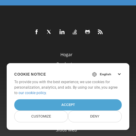
Hogar
Productos
Nueva Lanzamientos
COOKIE NOTICE
To provide you with the best experience, we use cookies for
Fijación
personalization, analytics, and ads. By using our site, you agree
Documentos
to
our cookie policy
.
Libre Apoyo
ACCEPT
Libre Consultante
CUSTOMIZE
DENY
Blog
Sitios Web