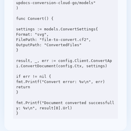
updocs-conversion-cloud-go/models"
)
func Convert() {
settings := models.ConvertSettings{
Format: "svg",
FilePath: "file-to-convert.cf2",
OutputPath: "ConvertedFiles"
}
result, _, err := config.Client.ConvertAp
i.ConvertDocument(config.Ctx, settings)
if err != nil {
fmt.Printf("Convert error: %v\n", err)
return
}
fmt.Printf("Document converted successfull
y: %v\n", result[0].Url)