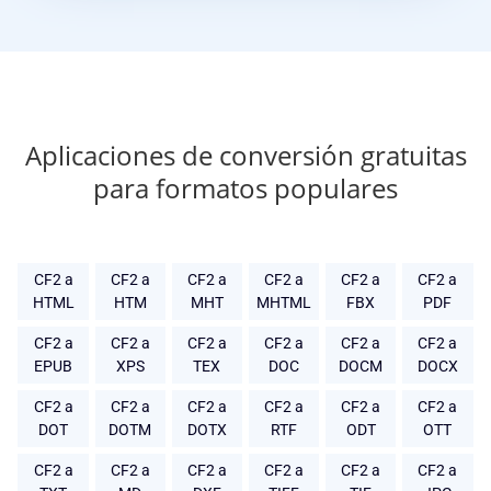
Aplicaciones de conversión gratuitas
para formatos populares
CF2 a
CF2 a
CF2 a
CF2 a
CF2 a
CF2 a
HTML
HTM
MHT
MHTML
FBX
PDF
CF2 a
CF2 a
CF2 a
CF2 a
CF2 a
CF2 a
EPUB
XPS
TEX
DOC
DOCM
DOCX
CF2 a
CF2 a
CF2 a
CF2 a
CF2 a
CF2 a
DOT
DOTM
DOTX
RTF
ODT
OTT
CF2 a
CF2 a
CF2 a
CF2 a
CF2 a
CF2 a