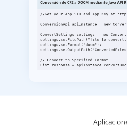
Conversión de CF2 a DOCM mediante Java API R
//Get your App SID and App Key at http
ConversionApi apiInstance = new Conver
ConvertSettings settings = new ConvertS
settings.setFilePath("file-to-convert.c
settings.setFormat("docm");

settings.setOutputPath("ConvertedFiles"
// Convert to Specified Format

Aplicacion