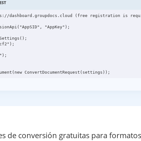
EST
s://dashboard.groupdocs.cloud (free registration is requi
sionApi("AppSID", "AppKey");

ettings();

f2");

);

es de conversión gratuitas para formato