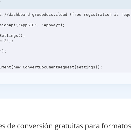
T
s://dashboard.groupdocs.cloud (free registration is requi
sionApi("AppSID", "AppKey");

ettings();

f2");

);

es de conversión gratuitas para formato