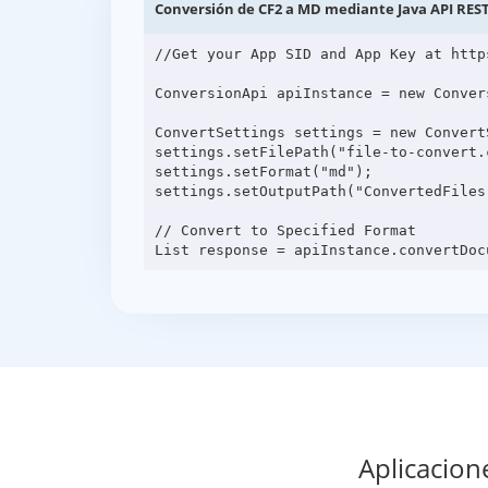
Conversión de CF2 a MD mediante Java API RES
//Get your App SID and App Key at http
ConversionApi apiInstance = new Conver
ConvertSettings settings = new ConvertS
settings.setFilePath("file-to-convert.c
settings.setFormat("md");

settings.setOutputPath("ConvertedFiles"
// Convert to Specified Format

Aplicacion