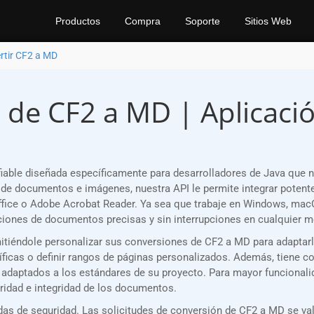
Productos
Compra
Soporte
Sitios Web
rtir CF2 a MD
 de CF2 a MD | Aplicació
able diseñada específicamente para desarrolladores de Java que 
de documentos e imágenes, nuestra API le permite integrar potente
fice o Adobe Acrobat Reader. Ya sea que trabaje en Windows, macOS
ones de documentos precisas y sin interrupciones en cualquier m
rmitiéndole personalizar sus conversiones de CF2 a MD para adaptar
as o definir rangos de páginas personalizados. Además, tiene contr
d adaptados a los estándares de su proyecto. Para mayor funcionali
ridad e integridad de los documentos.
s de seguridad. Las solicitudes de conversión de CF2 a MD se val