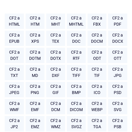
CF2 a
CF2 a
CF2 a
CF2 a
CF2 a
CF2 a
HTML
HTM
MHT
MHTML
FBX
PDF
CF2 a
CF2 a
CF2 a
CF2 a
CF2 a
CF2 a
EPUB
XPS
TEX
DOC
DOCM
DOCX
CF2 a
CF2 a
CF2 a
CF2 a
CF2 a
CF2 a
DOT
DOTM
DOTX
RTF
ODT
OTT
CF2 a
CF2 a
CF2 a
CF2 a
CF2 a
CF2 a
TXT
MD
DXF
TIFF
TIF
JPG
CF2 a
CF2 a
CF2 a
CF2 a
CF2 a
CF2 a
JPEG
PNG
GIF
BMP
ICO
PSD
CF2 a
CF2 a
CF2 a
CF2 a
CF2 a
CF2 a
WMF
EMF
DCM
DICOM
WEBP
SVG
CF2 a
CF2 a
CF2 a
CF2 a
CF2 a
CF2 a
JP2
EMZ
WMZ
SVGZ
TGA
PSB