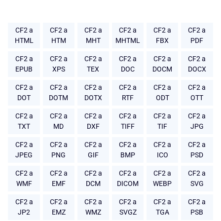
CF2 a
CF2 a
CF2 a
CF2 a
CF2 a
CF2 a
HTML
HTM
MHT
MHTML
FBX
PDF
CF2 a
CF2 a
CF2 a
CF2 a
CF2 a
CF2 a
EPUB
XPS
TEX
DOC
DOCM
DOCX
CF2 a
CF2 a
CF2 a
CF2 a
CF2 a
CF2 a
DOT
DOTM
DOTX
RTF
ODT
OTT
CF2 a
CF2 a
CF2 a
CF2 a
CF2 a
CF2 a
TXT
MD
DXF
TIFF
TIF
JPG
CF2 a
CF2 a
CF2 a
CF2 a
CF2 a
CF2 a
JPEG
PNG
GIF
BMP
ICO
PSD
CF2 a
CF2 a
CF2 a
CF2 a
CF2 a
CF2 a
WMF
EMF
DCM
DICOM
WEBP
SVG
CF2 a
CF2 a
CF2 a
CF2 a
CF2 a
CF2 a
JP2
EMZ
WMZ
SVGZ
TGA
PSB