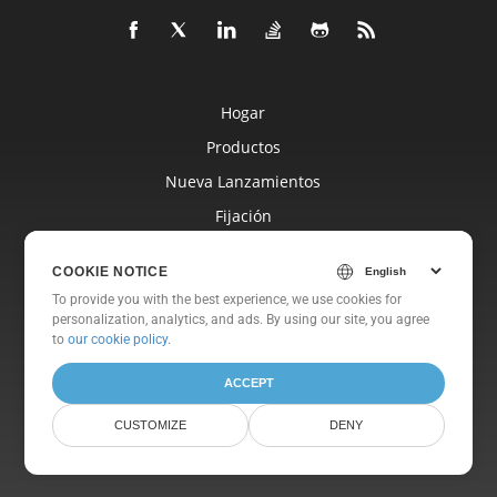
Hogar
Productos
Nueva Lanzamientos
Fijación
Documentos
COOKIE NOTICE
Libre Apoyo
To provide you with the best experience, we use cookies for
Libre Consultante
personalization, analytics, and ads. By using our site, you agree
to
our cookie policy
.
Blog
ACCEPT
Sitios Web
Sobre
CUSTOMIZE
DENY