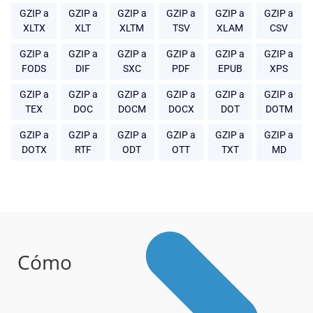
GZIP a
GZIP a
GZIP a
GZIP a
GZIP a
GZIP a
XLTX
XLT
XLTM
TSV
XLAM
CSV
GZIP a
GZIP a
GZIP a
GZIP a
GZIP a
GZIP a
FODS
DIF
SXC
PDF
EPUB
XPS
GZIP a
GZIP a
GZIP a
GZIP a
GZIP a
GZIP a
TEX
DOC
DOCM
DOCX
DOT
DOTM
GZIP a
GZIP a
GZIP a
GZIP a
GZIP a
GZIP a
DOTX
RTF
ODT
OTT
TXT
MD
Cómo