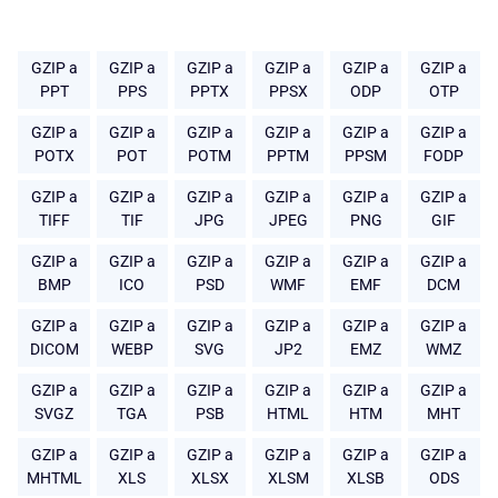
GZIP a
GZIP a
GZIP a
GZIP a
GZIP a
GZIP a
PPT
PPS
PPTX
PPSX
ODP
OTP
GZIP a
GZIP a
GZIP a
GZIP a
GZIP a
GZIP a
POTX
POT
POTM
PPTM
PPSM
FODP
GZIP a
GZIP a
GZIP a
GZIP a
GZIP a
GZIP a
TIFF
TIF
JPG
JPEG
PNG
GIF
GZIP a
GZIP a
GZIP a
GZIP a
GZIP a
GZIP a
BMP
ICO
PSD
WMF
EMF
DCM
GZIP a
GZIP a
GZIP a
GZIP a
GZIP a
GZIP a
DICOM
WEBP
SVG
JP2
EMZ
WMZ
GZIP a
GZIP a
GZIP a
GZIP a
GZIP a
GZIP a
SVGZ
TGA
PSB
HTML
HTM
MHT
GZIP a
GZIP a
GZIP a
GZIP a
GZIP a
GZIP a
MHTML
XLS
XLSX
XLSM
XLSB
ODS