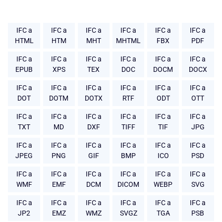
IFC a
IFC a
IFC a
IFC a
IFC a
IFC a
HTML
HTM
MHT
MHTML
FBX
PDF
IFC a
IFC a
IFC a
IFC a
IFC a
IFC a
EPUB
XPS
TEX
DOC
DOCM
DOCX
IFC a
IFC a
IFC a
IFC a
IFC a
IFC a
DOT
DOTM
DOTX
RTF
ODT
OTT
IFC a
IFC a
IFC a
IFC a
IFC a
IFC a
TXT
MD
DXF
TIFF
TIF
JPG
IFC a
IFC a
IFC a
IFC a
IFC a
IFC a
JPEG
PNG
GIF
BMP
ICO
PSD
IFC a
IFC a
IFC a
IFC a
IFC a
IFC a
WMF
EMF
DCM
DICOM
WEBP
SVG
IFC a
IFC a
IFC a
IFC a
IFC a
IFC a
JP2
EMZ
WMZ
SVGZ
TGA
PSB