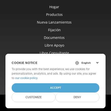
Hogar
Productos
Nueva Lanzamientos
Fijación
Documentos
Libre Apoyo
Libre Consultante
Blog
COOKIE NOTICE
Sitios Web
To provide you with the best experience, we use cookies for
personalization, analytics, and ads. By using our site, you agree
Sobre
to
our cookie policy
.
ACCEPT
CUSTOMIZE
DENY
© Aspose Pty Ltd 2001-2026. Reservados todos los derechos.
Política de privacidad
Términos de Uso
Contáctenos