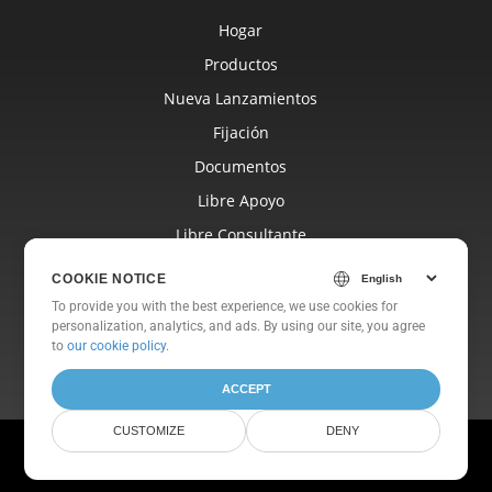
Hogar
Productos
Nueva Lanzamientos
Fijación
Documentos
Libre Apoyo
Libre Consultante
Blog
COOKIE NOTICE
Sitios Web
To provide you with the best experience, we use cookies for
personalization, analytics, and ads. By using our site, you agree
Sobre
to
our cookie policy
.
ACCEPT
CUSTOMIZE
DENY
© Aspose Pty Ltd 2001-2026. Reservados todos los derechos.
Política de privacidad
Términos de Uso
Contáctenos