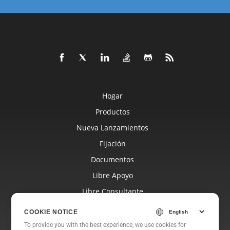
Hogar
Productos
Nueva Lanzamientos
Fijación
Documentos
Libre Apoyo
Libre Consultante
Blog
COOKIE NOTICE
Sitios Web
To provide you with the best experience, we use cookies for