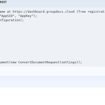
 REST
ame at https://dashboard.groupdocs.cloud (free registrati
"AppSID", "AppKey");

figuration);
