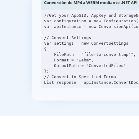
Conversión de MP4 a WEBM mediante .NET API
//Get your AppSID, AppKey and StorageN
var configuration = new Configuration(
var apiInstance = new ConversionApi(con
// Convert Settings

var settings = new ConvertSettings

{

    FilePath = "file-to-convert.mp4",

    Format = "webm",

    OutputPath = "ConvertedFiles"

};

// Convert to Specified Format
