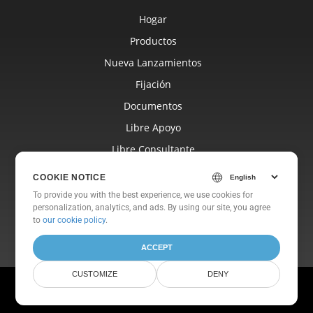
Hogar
Productos
Nueva Lanzamientos
Fijación
Documentos
Libre Apoyo
Libre Consultante
Blog
COOKIE NOTICE
Sitios Web
To provide you with the best experience, we use cookies for
personalization, analytics, and ads. By using our site, you agree
Sobre
to
our cookie policy
.
ACCEPT
CUSTOMIZE
DENY
© Aspose Pty Ltd 2001-2026. Reservados todos los derechos.
Política de privacidad
Términos de Uso
Contáctenos