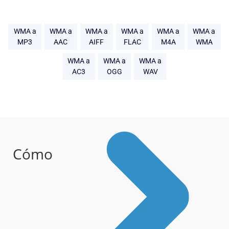
WMA a
WMA a
WMA a
WMA a
WMA a
WMA a
MP3
AAC
AIFF
FLAC
M4A
WMA
WMA a
WMA a
WMA a
AC3
OGG
WAV
Cómo