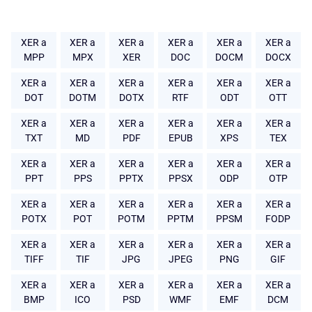
XER a
XER a
XER a
XER a
XER a
XER a
MPP
MPX
XER
DOC
DOCM
DOCX
XER a
XER a
XER a
XER a
XER a
XER a
DOT
DOTM
DOTX
RTF
ODT
OTT
XER a
XER a
XER a
XER a
XER a
XER a
TXT
MD
PDF
EPUB
XPS
TEX
XER a
XER a
XER a
XER a
XER a
XER a
PPT
PPS
PPTX
PPSX
ODP
OTP
XER a
XER a
XER a
XER a
XER a
XER a
POTX
POT
POTM
PPTM
PPSM
FODP
XER a
XER a
XER a
XER a
XER a
XER a
TIFF
TIF
JPG
JPEG
PNG
GIF
XER a
XER a
XER a
XER a
XER a
XER a
BMP
ICO
PSD
WMF
EMF
DCM