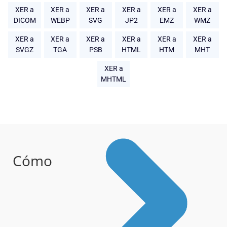
XER a
XER a
XER a
XER a
XER a
XER a
DICOM
WEBP
SVG
JP2
EMZ
WMZ
XER a
XER a
XER a
XER a
XER a
XER a
SVGZ
TGA
PSB
HTML
HTM
MHT
XER a
MHTML
Cómo