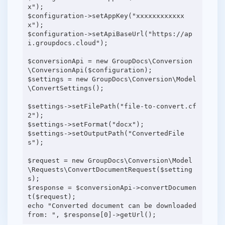
x");
$configuration->setAppKey("xxxxxxxxxxxx
x");
$configuration->setApiBaseUrl("https://ap
i.groupdocs.cloud");
$conversionApi = new GroupDocs\Conversion
\ConversionApi($configuration);
$settings = new GroupDocs\Conversion\Model
\ConvertSettings();
$settings->setFilePath("file-to-convert.cf
2");
$settings->setFormat("docx");
$settings->setOutputPath("ConvertedFile
s");
$request = new GroupDocs\Conversion\Model
\Requests\ConvertDocumentRequest($setting
s);
$response = $conversionApi->convertDocumen
t($request);
echo "Converted document can be downloaded