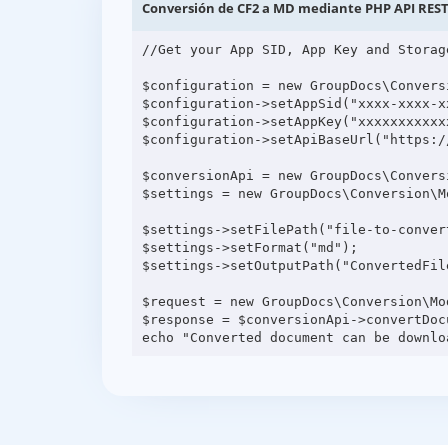
Conversión de CF2 a MD mediante PHP API RES
//Get your App SID, App Key and Storag
$configuration = new GroupDocs\Convers
$configuration->setAppSid("xxxx-xxxx-xx
$configuration->setAppKey("xxxxxxxxxxxx
$configuration->setApiBaseUrl("https:/
$conversionApi = new GroupDocs\Convers
$settings = new GroupDocs\Conversion\M
$settings->setFilePath("file-to-convert
$settings->setFormat("md");

$settings->setOutputPath("ConvertedFile
$request = new GroupDocs\Conversion\Mo
$response = $conversionApi->convertDocu