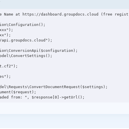
T
e Name at https://dashboard.groupdocs.cloud (free registr
ion\Configuration();

xx");

x");

/api.groupdocs.cloud");

ion\ConversionApi($configuration);

odel\ConvertSettings();

.cf2");

s");

del\Requests\ConvertDocumentRequest($settings);

ment($request);
