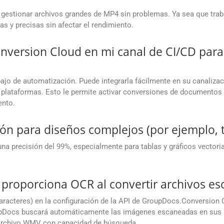
gestionar archivos grandes de MP4 sin problemas. Ya sea que tra
as y precisas sin afectar el rendimiento.
nversion Cloud en mi canal de CI/CD par
rabajo de automatización. Puede integrarla fácilmente en su canaliz
as plataformas. Esto le permite activar conversiones de documento
ento.
ión para diseños complejos (por ejemplo, t
na precisión del 99%, especialmente para tablas y gráficos vector
proporciona OCR al convertir archivos 
racteres) en la configuración de la API de GroupDocs.Conversion 
Docs buscará automáticamente las imágenes escaneadas en sus a
un archivo WMV con capacidad de búsqueda.