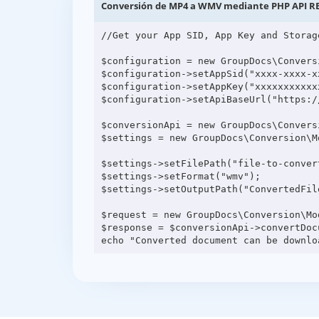
Conversión de MP4 a WMV mediante PHP API R
//Get your App SID, App Key and Storag
$configuration = new GroupDocs\Convers
$configuration->setAppSid("xxxx-xxxx-xx
$configuration->setAppKey("xxxxxxxxxxxx
$configuration->setApiBaseUrl("https:/
$conversionApi = new GroupDocs\Convers
$settings = new GroupDocs\Conversion\M
$settings->setFilePath("file-to-convert
$settings->setFormat("wmv");

$settings->setOutputPath("ConvertedFile
$request = new GroupDocs\Conversion\Mo
$response = $conversionApi->convertDocu