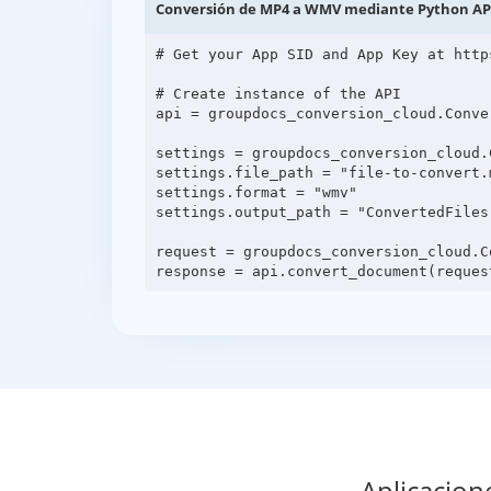
Conversión de MP4 a WMV mediante Python AP
# Get your App SID and App Key at http
# Create instance of the API

api = groupdocs_conversion_cloud.Conve
settings = groupdocs_conversion_cloud.C
settings.file_path = "file-to-convert.m
settings.format = "wmv"

settings.output_path = "ConvertedFiles"
request = groupdocs_conversion_cloud.C
Aplicacion