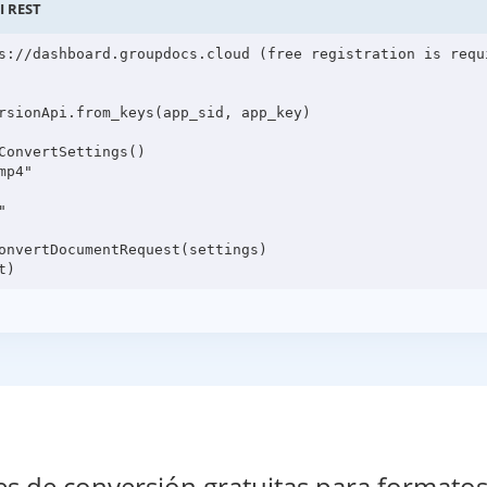
I REST
s://dashboard.groupdocs.cloud (free registration is requi
rsionApi.from_keys(app_sid, app_key)

onvertSettings()

p4"



onvertDocumentRequest(settings)

es de conversión gratuitas para formato