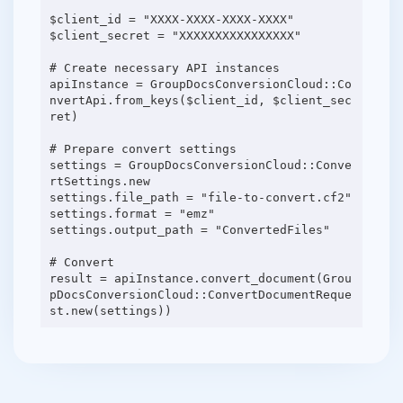
$client_id = "XXXX-XXXX-XXXX-XXXX"
$client_secret = "XXXXXXXXXXXXXXXX"
# Create necessary API instances
apiInstance = GroupDocsConversionCloud::Co
nvertApi.from_keys($client_id, $client_sec
ret)
# Prepare convert settings
settings = GroupDocsConversionCloud::Conve
rtSettings.new
settings.file_path = "file-to-convert.cf2"
settings.format = "emz"
settings.output_path = "ConvertedFiles"
# Convert
result = apiInstance.convert_document(Grou
pDocsConversionCloud::ConvertDocumentReque