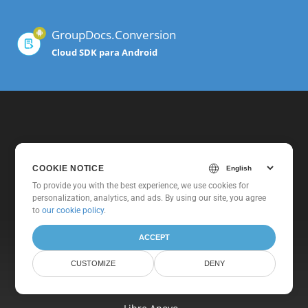
GroupDocs.Conversion
Cloud SDK para Android
COOKIE NOTICE
To provide you with the best experience, we use cookies for
personalization, analytics, and ads. By using our site, you agree
Hogar
to
our cookie policy
.
Productos
ACCEPT
Nueva Lanzamientos
CUSTOMIZE
DENY
Fijación
Documentos