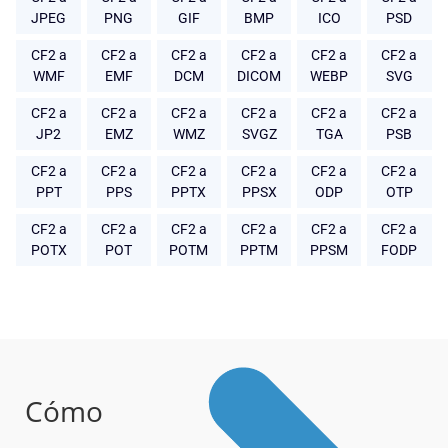
JPEG
PNG
GIF
BMP
ICO
PSD
CF2 a
CF2 a
CF2 a
CF2 a
CF2 a
CF2 a
WMF
EMF
DCM
DICOM
WEBP
SVG
CF2 a
CF2 a
CF2 a
CF2 a
CF2 a
CF2 a
JP2
EMZ
WMZ
SVGZ
TGA
PSB
CF2 a
CF2 a
CF2 a
CF2 a
CF2 a
CF2 a
PPT
PPS
PPTX
PPSX
ODP
OTP
CF2 a
CF2 a
CF2 a
CF2 a
CF2 a
CF2 a
POTX
POT
POTM
PPTM
PPSM
FODP
Cómo