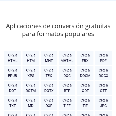
Aplicaciones de conversión gratuitas
para formatos populares
CF2 a
CF2 a
CF2 a
CF2 a
CF2 a
CF2 a
HTML
HTM
MHT
MHTML
FBX
PDF
CF2 a
CF2 a
CF2 a
CF2 a
CF2 a
CF2 a
EPUB
XPS
TEX
DOC
DOCM
DOCX
CF2 a
CF2 a
CF2 a
CF2 a
CF2 a
CF2 a
DOT
DOTM
DOTX
RTF
ODT
OTT
CF2 a
CF2 a
CF2 a
CF2 a
CF2 a
CF2 a
TXT
MD
DXF
TIFF
TIF
JPG
CF2 a
CF2 a
CF2 a
CF2 a
CF2 a
CF2 a