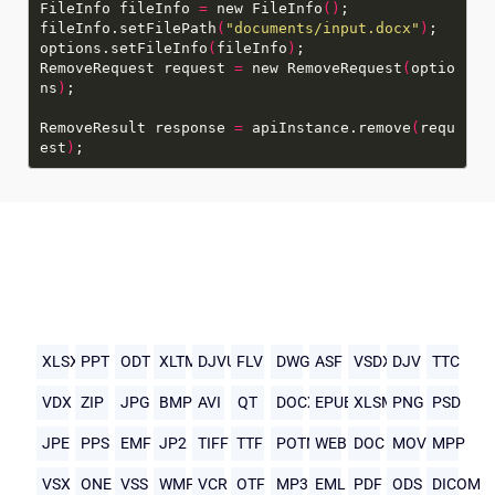
FileInfo fileInfo
=
new FileInfo
()
fileInfo.setFilePath
(
"documents/input.docx"
)
options.setFileInfo
(
fileInfo
)
RemoveRequest request
=
new RemoveRequest
(
optio
ns
)
RemoveResult response
=
apiInstance.remove
(
requ
est
)
XLSX
PPT
ODT
XLTM
DJVU
FLV
DWG
ASF
VSDX
DJV
TTC
VDX
ZIP
JPG
BMP
AVI
QT
DOCX
EPUB
XLSM
PNG
PSD
JPE
PPS
EMF
JP2
TIFF
TTF
POTM
WEBP
DOC
MOV
MPP
VSX
ONE
VSS
WMF
VCR
OTF
MP3
EML
PDF
ODS
DICOM