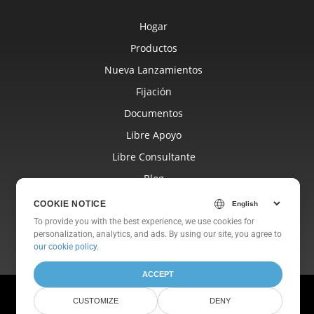
Hogar
Productos
Nueva Lanzamientos
Fijación
Documentos
Libre Apoyo
Libre Consultante
Blog
Sitios Web
COOKIE NOTICE
Sobre
To provide you with the best experience, we use cookies for
personalization, analytics, and ads. By using our site, you agree to
our cookie policy
.
ACCEPT
© Aspose Pty Ltd 2001-2026. Reservados todos los derechos.
CUSTOMIZE
DENY
Política de privacidad
Términos de Uso
Contáctenos