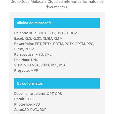
GroupDocs.Metadata Cloud admite varios formatos de
documentos.
oficina de microsoft
Palabra:
DOC, DOCX, DOT, DOTX, DOCM
Excel:
XLS, XLSX, XLSM, XLTM
PowerPoint:
PPT, PPTX, POTM, POTX, PPTM, PPS,
PPSX, PPSM
Perspectiva:
MSG, EML
Una Nota:
UNO
Visio:
VSD, VDX, VSDX, VSS, VSX
Proyecto:
MPP
Otros formatos
Documento abierto
: ODT, ODS
Portátil
: PDF
Photoshop
: PSD
AutoCAD
: DWG, DXF