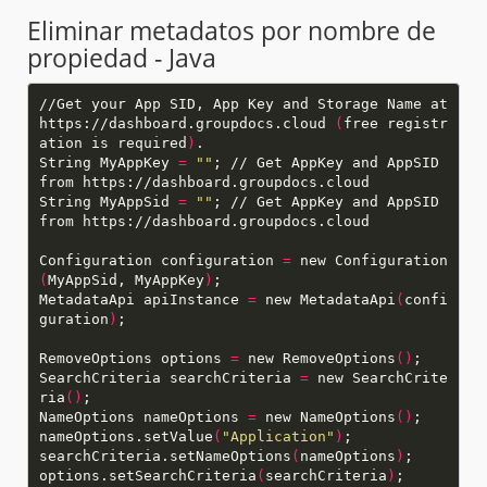
Eliminar metadatos por nombre de
propiedad - Java
//Get your App SID, App Key and Storage Name at
https://dashboard.groupdocs.cloud
(
free registr
ation is required
)
String MyAppKey
=
""
; // Get AppKey and AppSID
String MyAppSid
=
""
; // Get AppKey and AppSID
Configuration configuration
=
new Configuration
(
MyAppSid, MyAppKey
)
MetadataApi apiInstance
=
new MetadataApi
(
confi
guration
)
RemoveOptions options
=
new RemoveOptions
()
SearchCriteria searchCriteria
=
new SearchCrite
ria
()
NameOptions nameOptions
=
new NameOptions
()
nameOptions.setValue
(
"Application"
)
searchCriteria.setNameOptions
(
nameOptions
)
options.setSearchCriteria
(
searchCriteria
)