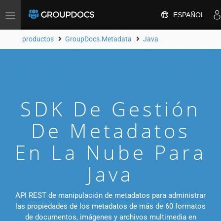
ESPAÑOL
Toggle
navigation
productos
GroupDocs.Metadata
Java
SDK De Gestión
De Metadatos
En La Nube Para
Java
API REST de manipulación de metadatos para administrar
las propiedades de los metadatos de más de 60 formatos
de documentos, imágenes y archivos multimedia en