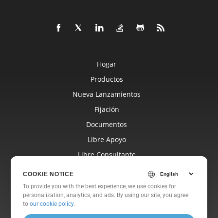
Hogar
Productos
Nueva Lanzamientos
Fijación
Documentos
Libre Apoyo
Libre Consultante
Blog
COOKIE NOTICE
Sitios Web
To provide you with the best experience, we use cookies for
personalization, analytics, and ads. By using our site, you agree
Sobre
to
our cookie policy
.