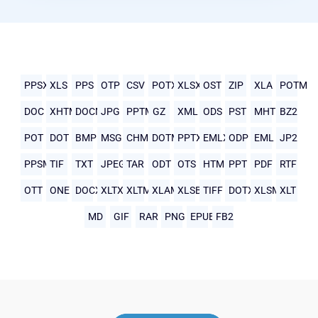
PPSX
XLS
PPS
OTP
CSV
POTX
XLSX
OST
ZIP
XLA
POTM
DOC
XHTML
DOCM
JPG
PPTM
GZ
XML
ODS
PST
MHTML
BZ2
POT
DOT
BMP
MSG
CHM
DOTM
PPTX
EMLX
ODP
EML
JP2
PPSM
TIF
TXT
JPEG
TAR
ODT
OTS
HTML
PPT
PDF
RTF
OTT
ONE
DOCX
XLTX
XLTM
XLAM
XLSB
TIFF
DOTX
XLSM
XLT
MD
GIF
RAR
PNG
EPUB
FB2