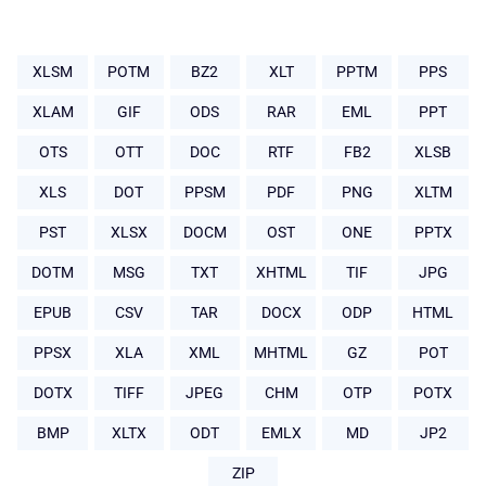
XLSM
POTM
BZ2
XLT
PPTM
PPS
XLAM
GIF
ODS
RAR
EML
PPT
OTS
OTT
DOC
RTF
FB2
XLSB
XLS
DOT
PPSM
PDF
PNG
XLTM
PST
XLSX
DOCM
OST
ONE
PPTX
DOTM
MSG
TXT
XHTML
TIF
JPG
EPUB
CSV
TAR
DOCX
ODP
HTML
PPSX
XLA
XML
MHTML
GZ
POT
DOTX
TIFF
JPEG
CHM
OTP
POTX
BMP
XLTX
ODT
EMLX
MD
JP2
ZIP