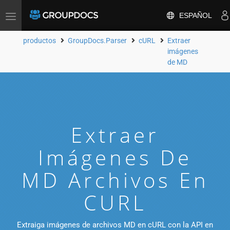
ESPAÑOL
Toggle
navigation
productos
GroupDocs.Parser
cURL
Extraer
imágenes
de MD
Extraer
Imágenes De
MD Archivos En
CURL
Extraiga imágenes de archivos MD en cURL con la API en