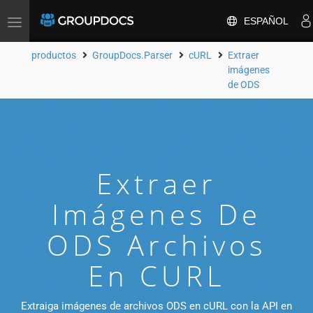
ESPAÑOL
Toggle
navigation
productos
GroupDocs.Parser
cURL
Extraer
imágenes
de ODS
Extraer
Imágenes De
ODS Archivos
En CURL
Extraiga imágenes de archivos ODS en cURL con la API en