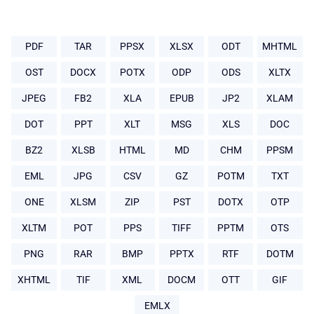
PDF
TAR
PPSX
XLSX
ODT
MHTML
OST
DOCX
POTX
ODP
ODS
XLTX
JPEG
FB2
XLA
EPUB
JP2
XLAM
DOT
PPT
XLT
MSG
XLS
DOC
BZ2
XLSB
HTML
MD
CHM
PPSM
EML
JPG
CSV
GZ
POTM
TXT
ONE
XLSM
ZIP
PST
DOTX
OTP
XLTM
POT
PPS
TIFF
PPTM
OTS
PNG
RAR
BMP
PPTX
RTF
DOTM
XHTML
TIF
XML
DOCM
OTT
GIF
EMLX