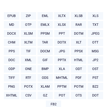
EPUB
ZIP
EML
XLTX
XLSB
XLS
MD
OTP
EMLX
XLSX
RAR
TXT
DOCX
XLSM
PPSM
PPT
DOTM
JPEG
CHM
XLTM
TAR
DOTX
XLT
OTT
PPS
TIF
DOCM
JPG
PPSX
MSG
DOC
XML
GIF
PPTX
HTML
JP2
ODP
ONE
BMP
XLA
ODT
OST
TIFF
RTF
ODS
MHTML
PDF
PST
PNG
POTX
XLAM
PPTM
POTM
BZ2
XHTML
CSV
GZ
POT
OTS
DOT
FB2