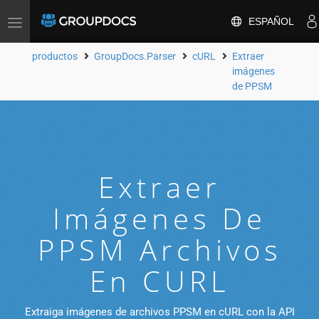
ESPAÑOL
Toggle
navigation
productos
GroupDocs.Parser
cURL
Extraer
imágenes
de PPSM
Extraer
Imágenes De
PPSM Archivos
En CURL
Extraiga imágenes de archivos PPSM en cURL con la API