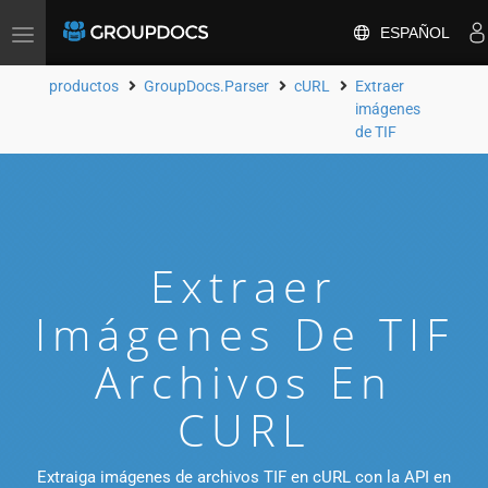
ESPAÑOL
Toggle
navigation
productos
GroupDocs.Parser
cURL
Extraer
imágenes
de TIF
Extraer
Imágenes De TIF
Archivos En
CURL
Extraiga imágenes de archivos TIF en cURL con la API en