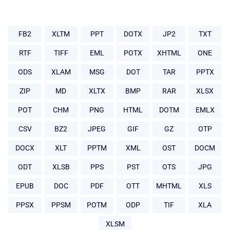
FB2
XLTM
PPT
DOTX
JP2
TXT
RTF
TIFF
EML
POTX
XHTML
ONE
ODS
XLAM
MSG
DOT
TAR
PPTX
ZIP
MD
XLTX
BMP
RAR
XLSX
POT
CHM
PNG
HTML
DOTM
EMLX
CSV
BZ2
JPEG
GIF
GZ
OTP
DOCX
XLT
PPTM
XML
OST
DOCM
ODT
XLSB
PPS
PST
OTS
JPG
EPUB
DOC
PDF
OTT
MHTML
XLS
PPSX
PPSM
POTM
ODP
TIF
XLA
XLSM